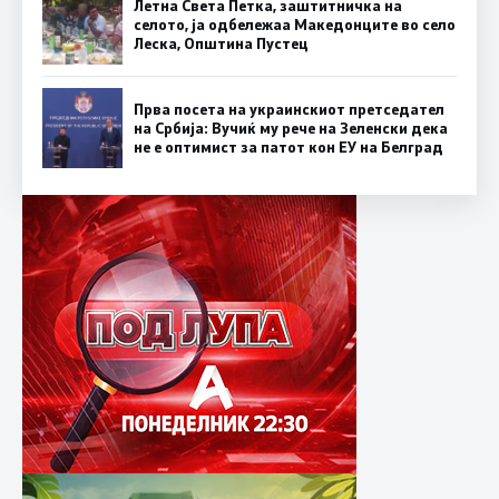
Летна Света Петка, заштитничка на
селото, ја одбележаа Македонците во село
Леска, Општина Пустец
Прва посета на украинскиот претседател
на Србија: Вучиќ му рече на Зеленски дека
не е оптимист за патот кон ЕУ на Белград