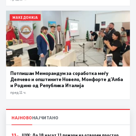
МАКЕДОНИЈА
Потпишан Меморандум за соработка меѓу
Делчево и општините Новело, Монфорте д’Алба
и Родино од Република Италија
пред 11 ч.
НАЈНОВО
НАЈЧИТАНО
11
ЦУК: До 18 часот 11 пожари на отворен простор,