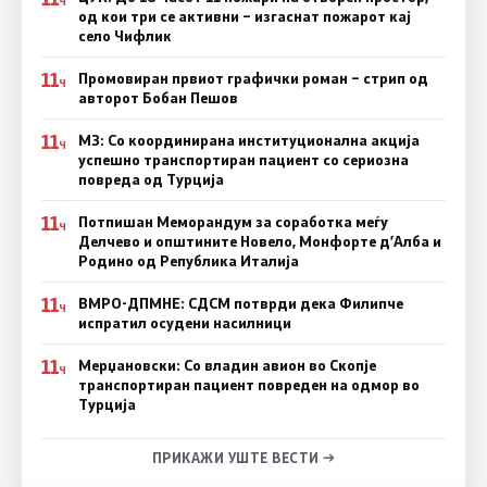
Ч
од кои три се активни – изгаснат пожарот кај
село Чифлик
11
Промовиран првиот графички роман – стрип од
Ч
авторот Бобан Пешов
11
МЗ: Со координирана институционална акција
Ч
успешно транспортиран пациент со сериозна
повреда од Турција
11
Потпишан Меморандум за соработка меѓу
Ч
Делчево и општините Новело, Монфорте д’Алба и
Родино од Република Италија
11
ВМРО-ДПМНЕ: СДСM потврди дека Филипче
Ч
испратил осудени насилници
11
Мерџановски: Со владин авион во Скопје
Ч
транспортиран пациент повреден на одмор во
Турција
ПРИКАЖИ УШТЕ ВЕСТИ →