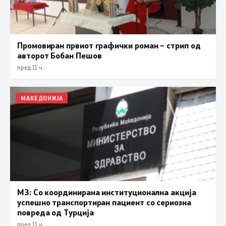
Промовиран првиот графички роман – стрип од
авторот Бобан Пешов
пред 11 ч.
МАКЕДОНИЈА
МЗ: Со координирана институционална акција
успешно транспортиран пациент со сериозна
повреда од Турција
пред 11 ч.