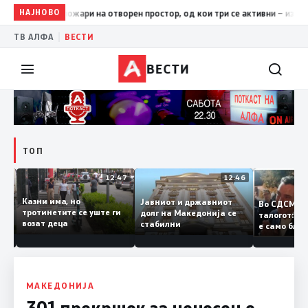
НАЈНОВО
17:42
ЦУК: До 18 часот 11 пожари на отворен простор, од кои
|
ТВ АЛФА
ВЕСТИ
ВЕСТИ
ТОП
12:50
12:47
12:46
Казни има, но
Јавниот и државниот
Во СДСМ 
ии и
тротинетите се уште ги
долг на Македонија се
талогот:
возат деца
стабилни
е само б
ето
копија д
Заев
МАКЕДОНИЈА
301 прекршок за неносење