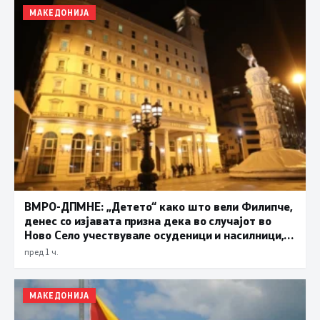
МАКЕДОНИЈА
ВМРО-ДПМНЕ: „Детето“ како што вели Филипче,
денес со изјавата призна дека во случајот во
Ново Село учествувале осуденици и насилници,
ова е талогот на Македонија
пред 1 ч.
МАКЕДОНИЈА