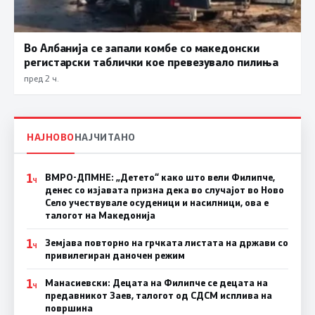
Во Албанија се запали комбе со македонски
регистарски таблички кое превезувало пилиња
пред 2 ч.
НАЈНОВО
НАЈЧИТАНО
1
ВМРО-ДПМНЕ: „Детето“ како што вели Филипче,
Ч
денес со изјавата призна дека во случајот во Ново
Село учествувале осуденици и насилници, ова е
талогот на Македонија
1
Земјава повторно на грчката листата на држави со
Ч
привилегиран даночен режим
1
Манасиевски: Децата на Филипче се децата на
Ч
предавникот Заев, талогот од СДСМ исплива на
површина