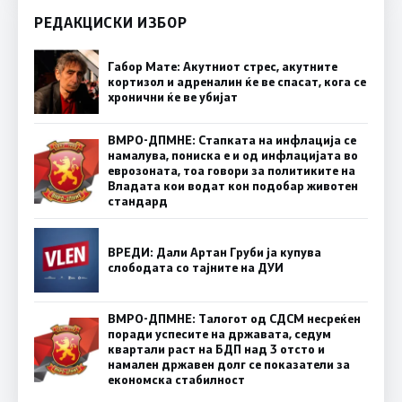
РЕДАКЦИСКИ ИЗБОР
Габор Мате: Акутниот стрес, акутните
кортизол и адреналин ќе ве спасат, кога се
хронични ќе ве убијат
ВМРО-ДПМНЕ: Стапката на инфлација се
намалува, пониска е и од инфлацијата во
еврозоната, тоа говори за политиките на
Владата кои водат кон подобар животен
стандард
ВРЕДИ: Дали Артан Груби ја купува
слободата со тајните на ДУИ
ВМРО-ДПМНЕ: Талогот од СДСМ несреќен
поради успесите на државата, седум
квартали раст на БДП над 3 отсто и
намален државен долг се показатели за
економска стабилност