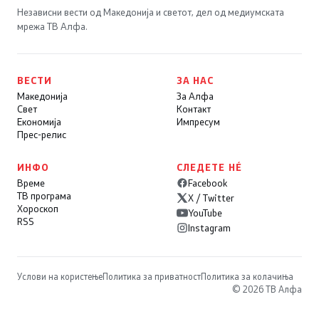
Независни вести од Македонија и светот, дел од медиумската
мрежа ТВ Алфа.
ВЕСТИ
ЗА НАС
Македонија
За Алфа
Свет
Контакт
Економија
Импресум
Прес-релис
ИНФО
СЛЕДЕТЕ НÉ
Време
Facebook
ТВ програма
X / Twitter
Хороскоп
YouTube
RSS
Instagram
Услови на користење
Политика за приватност
Политика за колачиња
© 2026 ТВ Алфа