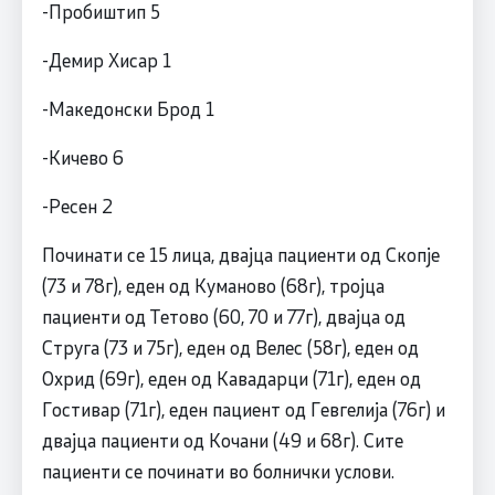
-Пробиштип 5
-Демир Хисар 1
-Македонски Брод 1
-Кичево 6
-Ресен 2
Починати се 15 лица, двајца пациенти од Скопје
(73 и 78г), еден од Куманово (68г), тројца
пациенти од Тетово (60, 70 и 77г), двајца од
Струга (73 и 75г), еден од Велес (58г), еден од
Охрид (69г), еден од Кавадарци (71г), еден од
Гостивар (71г), еден пациент од Гевгелија (76г) и
двајца пациенти од Кочани (49 и 68г). Сите
пациенти се починати во болнички услови.