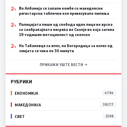
2
Во Албанија се запали комбе со македонски
Ч
регистарски таблички кое превезувало пилиња
2
Полицијата лиши од слобода едно лице во врска
Ч
со сообраќајната несреќа во Скопје во која загина
19-годишен мотоциклист од скопско
2
На Табановце за влез, на Богородица за излез од
Ч
земјата се чека по 30 минути
ПРИКАЖИ УШТЕ ВЕСТИ →
РУБРИКИ
ЕКОНОМИЈА
4794
МАКЕДОНИЈА
39177
СВЕТ
2198