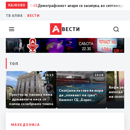
НАЈНОВО
13:45
Демографскиот аларм се засилува, во септември ќе има
|
ТВ АЛФА
ВЕСТИ
ВЕСТИ
ТОП
09:08
14:15
13:16
Алфа ре
аме
Скопјани летово ќе мора
изгледа 
Простор за паника нема
да „пливаат на суво“:
на скопс
– државната каса се
базенот СЦ „Борис
полни со забрзано темпо
дор
Трајковски“ е затворен
ува
по штетите од
канот
невремето
МАКЕДОНИЈА