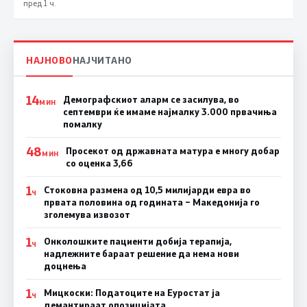
пред 1 ч.
НАЈНОВО
НАЈЧИТАНО
14
Демографскиот аларм се засилува, во
МИН
септември ќе имаме најмалку 3.000 првачиња
помалку
48
Просекот од државната матура е многу добар
МИН
со оценка 3,66
1
Стоковна размена од 10,5 милијарди евра во
Ч
првата половина од годината – Македонија го
зголемува извозот
1
Онколошките пациенти добија терапија,
Ч
надлежните бараат решение да нема нови
доцнења
1
Мицкоски: Податоците на Еуростат ја
Ч
демантираат опозицијата