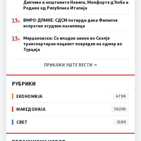
Делчево и општините Новело, Монфорте д’Алба и
Родино од Република Италија
13
ВМРО-ДПМНЕ: СДСM потврди дека Филипче
Ч
испратил осудени насилници
13
Мерџановски: Со владин авион во Скопје
Ч
транспортиран пациент повреден на одмор во
Турција
ПРИКАЖИ УШТЕ ВЕСТИ →
РУБРИКИ
ЕКОНОМИЈА
4796
МАКЕДОНИЈА
39206
СВЕТ
2199