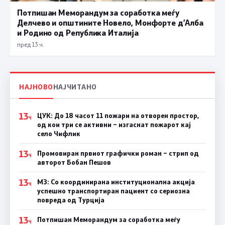
Потпишан Меморандум за соработка меѓу
Делчево и општините Новело, Монфорте д’Алба
и Родино од Република Италија
пред 13 ч.
НАЈНОВО
НАЈЧИТАНО
13
ЦУК: До 18 часот 11 пожари на отворен простор,
Ч
од кои три се активни – изгаснат пожарот кај
село Чифлик
13
Промовиран првиот графички роман – стрип од
Ч
авторот Бобан Пешов
13
МЗ: Со координирана институционална акција
Ч
успешно транспортиран пациент со сериозна
повреда од Турција
13
Потпишан Меморандум за соработка меѓу
Ч