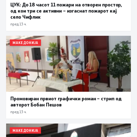
ЦУК: До 18 часот 11 пожари на отворен простор,
од кои три се активни – изгаснат пожарот кај
село Чифлик
пред 13 ч.
МАКЕДОНИЈА
Промовиран првиот графички роман – стрип од
авторот Бобан Пешов
пред 13 ч.
МАКЕДОНИЈА