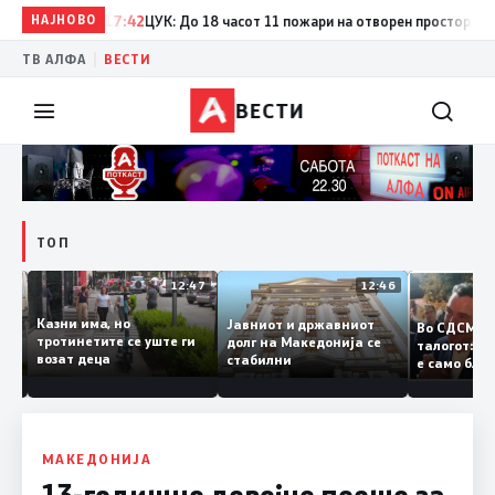
НАЈНОВО
17:42
ЦУК: До 18 часот 11 пожари на отворен простор, од кои
|
ТВ АЛФА
ВЕСТИ
ВЕСТИ
ТОП
12:50
12:47
12:46
Казни има, но
Јавниот и државниот
Во СДСМ
ии и
тротинетите се уште ги
долг на Македонија се
талогот:
возат деца
стабилни
е само б
ето
копија д
Заев
МАКЕДОНИЈА
13-годишно девојче пееше за