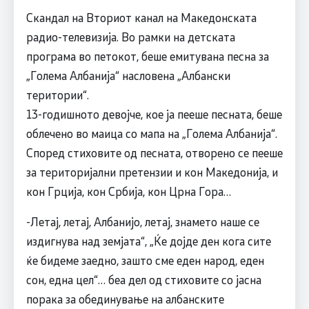
Скандал на Вториот канал на Македонската
радио-телевизија. Во рамки на детската
програма во петокот, беше емитувана песна за
„Голема Албанија“ насловена „Албански
територии“.
13-годишното девојче, кое ја пееше песната, беше
облечено во маица со мапа на „Голема Албанија“.
Според стиховите од песната, отворено се пееше
за територијални претензии и кон Македонија, и
кон Грција, кон Србија, кон Црна Гора…
-Летај, летај, Албанијо, летај, знамето наше се
издигнува над земјата“, „Ќе дојде ден кога сите
ќе бидеме заедно, зашто сме еден народ, еден
сон, една цел“… беа дел од стиховите со јасна
порака за обединување на албанските