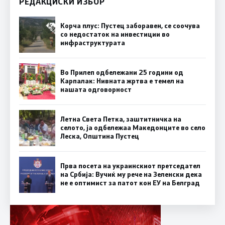
РЕДАКЦИСКИ ИЗБОР
Корча плус: Пустец заборавен, се соочува
со недостаток на инвестиции во
инфраструктурата
Во Прилеп одбележани 25 години од
Карпалак: Нивната жртва е темел на
нашата одговорност
Летна Света Петка, заштитничка на
селото, ја одбележаа Македонците во село
Леска, Општина Пустец
Прва посета на украинскиот претседател
на Србија: Вучиќ му рече на Зеленски дека
не е оптимист за патот кон ЕУ на Белград