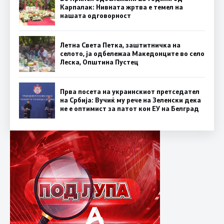
Карпалак: Нивната жртва е темел на
нашата одговорност
Летна Света Петка, заштитничка на
селото, ја одбележаа Македонците во село
Леска, Општина Пустец
Прва посета на украинскиот претседател
на Србија: Вучиќ му рече на Зеленски дека
не е оптимист за патот кон ЕУ на Белград