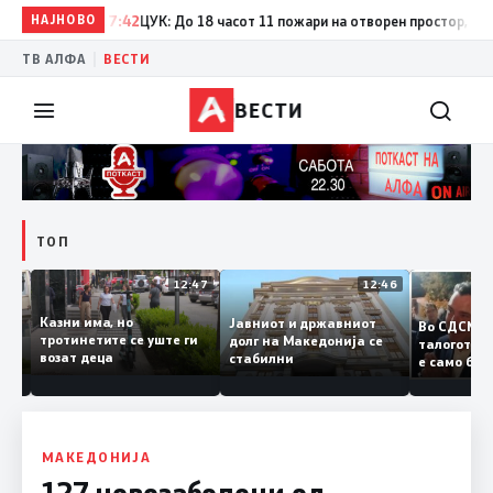
НАЈНОВО
17:42
ЦУК: До 18 часот 11 пожари на отворен простор, од кои 
|
ТВ АЛФА
ВЕСТИ
ВЕСТИ
ТОП
12:50
12:47
12:46
Казни има, но
Јавниот и државниот
Во СДСМ
дии и
тротинетите се уште ги
долг на Македонија се
талогот
возат деца
стабилни
е само 
ието
копија 
Заев
МАКЕДОНИЈА
127 новозаболени од