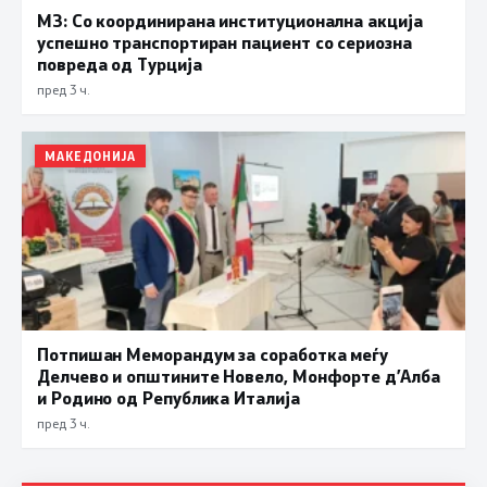
МЗ: Со координирана институционална акција
успешно транспортиран пациент со сериозна
повреда од Турција
пред 3 ч.
МАКЕДОНИЈА
Потпишан Меморандум за соработка меѓу
Делчево и општините Новело, Монфорте д’Алба
и Родино од Република Италија
пред 3 ч.