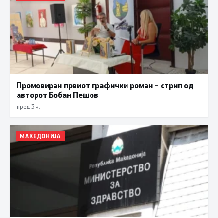
Промовиран првиот графички роман – стрип од
авторот Бобан Пешов
пред 3 ч.
МАКЕДОНИЈА