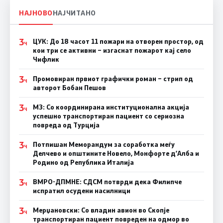
НАЈНОВО
НАЈЧИТАНО
3
ЦУК: До 18 часот 11 пожари на отворен простор, од
Ч
кои три се активни – изгаснат пожарот кај село
Чифлик
3
Промовиран првиот графички роман – стрип од
Ч
авторот Бобан Пешов
3
МЗ: Со координирана институционална акција
Ч
успешно транспортиран пациент со сериозна
повреда од Турција
3
Потпишан Меморандум за соработка меѓу
Ч
Делчево и општините Новело, Монфорте д’Алба и
Родино од Република Италија
3
ВМРО-ДПМНЕ: СДСM потврди дека Филипче
Ч
испратил осудени насилници
3
Мерџановски: Со владин авион во Скопје
Ч
транспортиран пациент повреден на одмор во