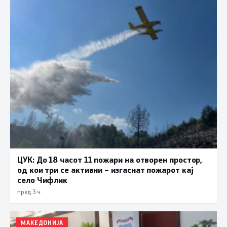
ЦУК: До 18 часот 11 пожари на отворен простор,
од кои три се активни – изгаснат пожарот кај
село Чифлик
пред 3 ч.
МАКЕДОНИЈА