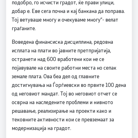
подобро, го исчисти градот, ќе прави улици,
добар е. Еве сега почна и кај банкана да поправа.
Тој ветуваше многу и очекуваме многу“- велат
граѓаните.
Воведена финансиска дисциплина, редовна
исплата на плати во јавните претпријатија,
остранети над 600 вработени кои не се
појавувале на своите работни места но сепак
земале плата. Ова беа дел од главните
достигнувања на Ѓорѓиевски во првите 100 дена
од неговиот мандат. Тој во неговиот отчет се
осврна на наследените проблеми и нивното
решавање, реализирање на проекти како и
тековните активности кои се превземаат за
модернизација на градот.