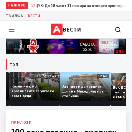
НАЈНОВО
17:42
ЦУК: До 18 часот 11 пожари на отворен простор, од кои т
|
ТВ АЛФА
ВЕСТИ
ВЕСТИ
ТОП
12:50
12:47
12:46
Казни има, но
Јавниот и државниот
Во СДС
дии и
тротинетите се уште ги
долг на Македонија се
талого
возат деца
стабилни
е само
нието
копија 
Заев
ПРИЛОЗИ
100 дена подоцна – видливи