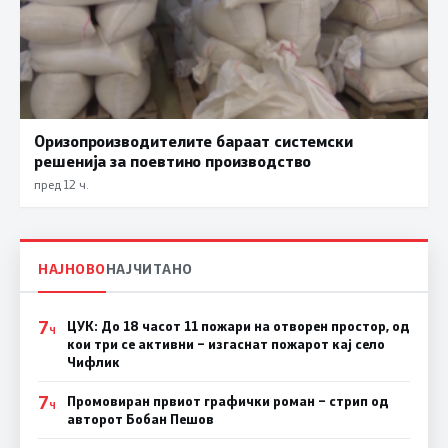
Оризопроизводителите бараат системски
решенија за поевтино производство
пред 12 ч.
НАЈНОВО
НАЈЧИТАНО
7
ЦУК: До 18 часот 11 пожари на отворен простор, од
Ч
кои три се активни – изгаснат пожарот кај село
Чифлик
7
Промовиран првиот графички роман – стрип од
Ч
авторот Бобан Пешов