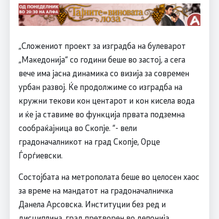
„Сложениот проект за изградба на булеварот
„Македонија“ со години беше во застој, а сега
вече има јасна динамика со визија за современ
урбан развој. Ќе продолжиме со изградба на
кружни текови кон центарот и кон кисела вода
и ќе ја ставиме во функција првата подземна
сообраќајница во Скопје. “- вели
градоначалникот на град Скопје, Орце
Ѓорѓиевски.
Состојбата на метрополата беше во целосен хаос
за време на мандатот на градоначалничка
Данела Арсовска. Институции без ред и
дисциплина, град претворен во депонија,