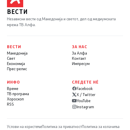
ВЕСТИ
Независни вести од Македонија и светот, дел од медиумската
мрежа ТВ Алфа.
ВЕСТИ
ЗА НАС
Македонија
За Алфа
Свет
Контакт
Економија
Импресум
Прес-релис
ИНФО
СЛЕДЕТЕ НÉ
Време
Facebook
ТВ програма
X / Twitter
Хороскоп
YouTube
RSS
Instagram
Услови на користење
Политика за приватност
Политика за колачиња