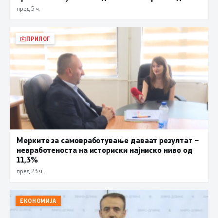
пред 5 ч.
ПРИЛОГ
Мерките за самовработување даваат резултат –
невработеноста на историски најниско ниво од
11,3%
пред 23 ч.
ЕКОНОМИЈА