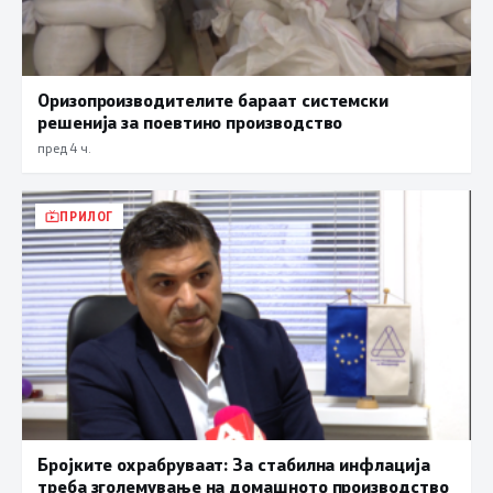
Оризопроизводителите бараат системски
решенија за поевтино производство
пред 4 ч.
ПРИЛОГ
Бројките охрабруваат: За стабилна инфлација
треба зголемување на домашното производство