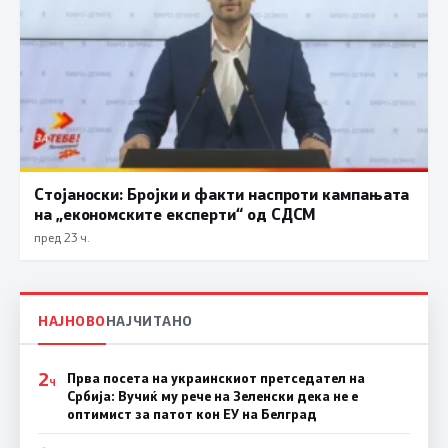
Стојаноски: Бројки и факти наспроти кампањата
на „економските експерти“ од СДСM
пред 23 ч.
НАЈНОВО
НАЈЧИТАНО
2
Прва посета на украинскиот претседател на
Ч
Србија: Вучиќ му рече на Зеленски дека не е
оптимист за патот кон ЕУ на Белград