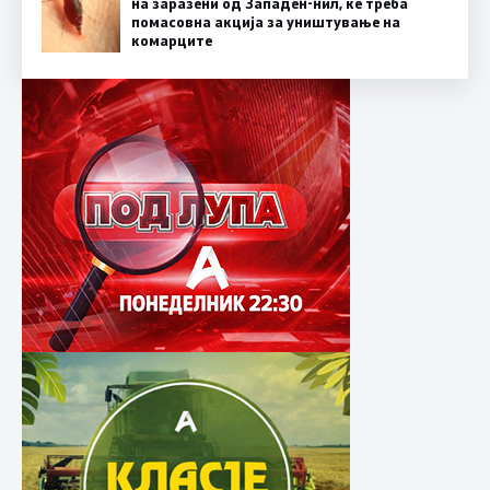
на заразени од Западен-нил, ќе треба
помасовна акција за уништување на
комарците