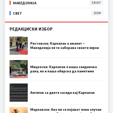
МАКЕДОНИЈА
39197
СВЕТ
2199
РЕДАКЦИСКИ ИЗБОР
Ристовски: Карпалак е аманет –
Македонија не ги заборава своите херои
Мицкоски: Карпалак е наша заедничка
рана, но и наша обврска да паметиме
Ангелов за двете заседи кај Карпалак
Марковски: Ако ни се појават нови случаи