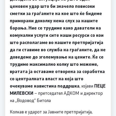
ценовен удар што би значело повисоки
сметки за граѓаните на кое што ќе бидеме
приморани доколку нема слух за нашите
барања. Ние се трудиме како даватели на
комунални услуги сите наши ресурси со кои
што располагаме во нашите претпријатија
да ги ставиме во служба на граѓаните, да не
доведеме до зголемување на цените. Ќе се
трудиме максимално колку што можеме,
вратата ја оставаме отворена за соработка
со централната власт на која што
очекуваме навистина поддршка
, изјави
ПЕЦЕ
МИЛЕВСКИ
– претседател АДКОМ и директор
на „Водовод“ Битола
Колкав е ударот за Јавните претпријатија,