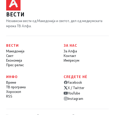
ВЕСТИ
Независни вести од Македонија и светот, дел од медиумската
мрежа ТВ Алфа.
ВЕСТИ
ЗА НАС
Македонија
За Алфа
Свет
Контакт
Економија
Импресум
Прес-релис
ИНФО
СЛЕДЕТЕ НÉ
Време
Facebook
ТВ програма
X / Twitter
Хороскоп
YouTube
RSS
Instagram