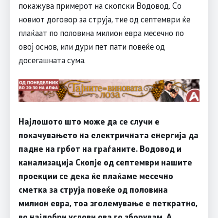
покажува примерот на скопски Водовод. Со
новиот договор за струја, тие од септември ќе
плаќаат по половина милион евра месечно по
овој основ, или дури пет пати повеќе од
досегашната сума.
Најлошото што може да се случи е
покачувањето на електричната енергија да
падне на грбот на граѓаните. Водовод и
канализација Скопје од септември нашите
проекции се дека ќе плаќаме месечно
сметка за струја повеќе од половина
милион евра, тоа зголемување е петкратно,
во најдобри услови ова го зборувам. А