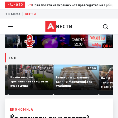
НАЈНОВО
15:29
Прва посета на украинскиот претседател на Србија: Вучиќ
|
ТВ АЛФА
ВЕСТИ
ВЕСТИ
ТОП
12:50
12:47
12:46
Казни има, но
Јавниот и државниот
Во СДС
дии и
тротинетите се уште ги
долг на Македонија се
талого
возат деца
стабилни
е само 
нието
копија 
Заев
ЕКОНОМИЈА
Ќе поскапи ли и водата? –