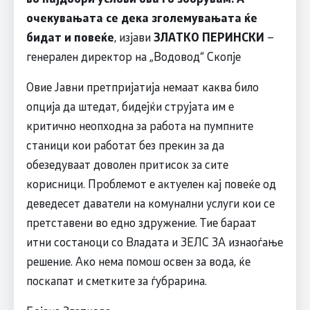
очекувањата се дека зголемувањата ќе
бидат и повеќе
, изјави
ЗЛАТКО ПЕРИНСКИ
–
генерален директор на „Водовод“ Скопје
Овие Јавни претпријатија немаат каква било
опција да штедат, бидејќи струјата им е
критично неопходна за работа на пумпните
станици кои работат без прекин за да
обезедуваат доволен притисок за сите
корисници. Проблемот е актуелен кај повеќе од
деведесет даватели на комунални услуги кои се
претставени во едно здружение. Тие бараат
итни состаноци со Владата и ЗЕЛС ЗА изнаоѓање
решение. Ако нема помош освен за вода, ќе
поскапат и сметките за ѓубрарина.