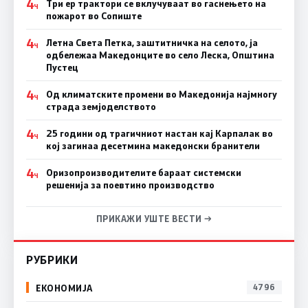
4
Три ер трактори се вклучуваат во гаснењето на
Ч
пожарот во Сопиште
4
Летна Света Петка, заштитничка на селото, ја
Ч
одбележаа Македонците во село Леска, Општина
Пустец
4
Од климатските промени во Македонија најмногу
Ч
страда земјоделството
4
25 години од трагичниот настан кај Карпалак во
Ч
кој загинаа десетмина македонски бранители
4
Оризопроизводителите бараат системски
Ч
решенија за поевтино производство
ПРИКАЖИ УШТЕ ВЕСТИ →
РУБРИКИ
ЕКОНОМИЈА
4796