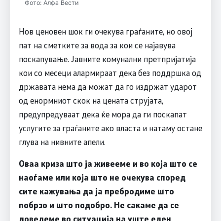
Фото: Алфа Вести
Нов ценовен шок ги очекува граѓаните, но овој
пат на сметките за вода за кои се најавува
поскапување. Јавните комунални претпријатија
кои со месеци алармираат дека без поддршка од
државата нема да можат да го издржат ударот
од енормниот скок на цената струјата,
предупредуваат дека ќе мора да ги поскапат
услугите за граѓаните ако власта и натаму остане
глува на нивните апели.
Оваа криза што ја живееме и во која што се
наоѓаме или која што не очекува според
сите кажувања да ја пребродиме што
побрзо и што подобро. Не сакаме да се
доведеме во ситуација на уште еден