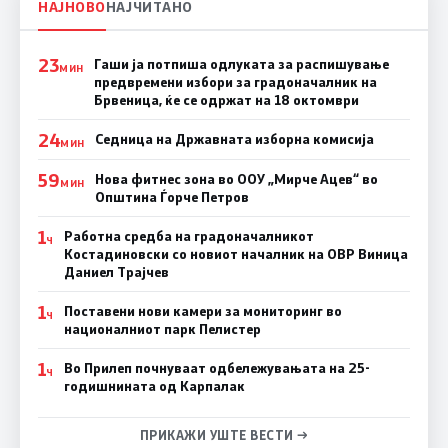
НАЈНОВО
НАЈЧИТАНО
23
Гаши ја потпиша одлуката за распишување
МИН
предвремени избори за градоначалник на
Брвеница, ќе се одржат на 18 октомври
24
Седница на Државната изборна комисија
МИН
59
Нова фитнес зона во ООУ „Мирче Ацев“ во
МИН
Општина Ѓорче Петров
1
Работна средба на градоначалникот
Ч
Костадиновски со новиот началник на ОВР Виница
Даниел Трајчев
1
Поставени нови камери за мониторинг во
Ч
националниот парк Пелистер
1
Во Прилеп почнуваат одбележувањата на 25-
Ч
годишнината од Карпалак
ПРИКАЖИ УШТЕ ВЕСТИ →