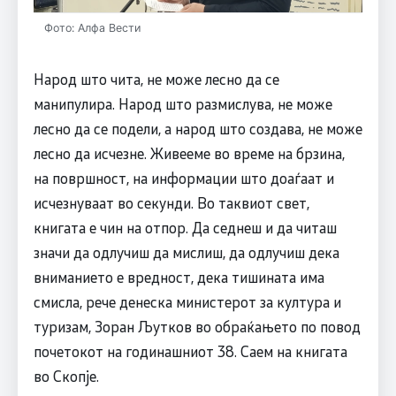
Фото: Алфа Вести
Народ што чита, не може лесно да се
манипулира. Народ што размислува, не може
лесно да се подели, а народ што создава, не може
лесно да исчезне. Живееме во време на брзина,
на површност, на информации што доаѓаат и
исчезнуваат во секунди. Во таквиот свет,
книгата е чин на отпор. Да седнеш и да читаш
значи да одлучиш да мислиш, да одлучиш дека
вниманието е вредност, дека тишината има
смисла, рече денеска министерот за култура и
туризам, Зоран Љутков во обраќањето по повод
почетокот на годинашниот 38. Саем на книгата
во Скопје.