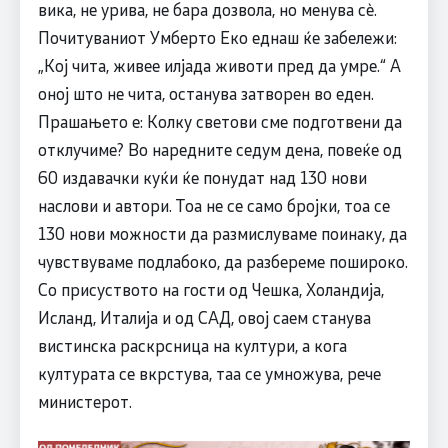
вика, не урива, не бара дозвола, но менува сè.
Почитуваниот Умберто Еко еднаш ќе забележи:
„Кој чита, живее илјада животи пред да умре.“ А
оној што не чита, останува затворен во еден.
Прашањето е: Колку светови сме подготвени да
отклучиме? Во наредните седум дена, повеќе од
60 издавачки куќи ќе понудат над 130 нови
наслови и автори. Тоа не се само бројки, тоа се
130 нови можности да размислуваме поинаку, да
чувствуваме подлабоко, да разбереме пошироко.
Со присуството на гости од Чешка, Холандија,
Исланд, Италија и од САД, овој саем станува
вистинска раскрсница на култури, а кога
културата се вкрстува, таа се умножува, рече
министерот.