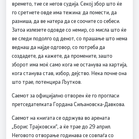
времето, тие се негов судија. Секој збор што ќе
го сретнете овде има тежина: да помести, да
разниша, да ве натера да се соочите со себеси.
Затоа излезете одовде со немир, со мисла што ќе
ве следи подолго од денот, со прашање што нема
веднаш да најде одговор, со потреба да
создадете, да кажете, да промените, зашто
зборот има моќ само кога не останува на хартија,
кога станува став, избор, дејство. Нека почне она
што трае, потенцира Љутков.
Саемот за официјално отворен ќе го прогласи
претседателката Гордана Сиљановска-Давкова.
Саемот на книгата се одржува во арената
„Борис Трајковски“, а ќе трае до 29 април.
Неговото отворање годинава се совпаѓа со