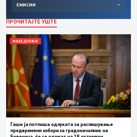
ЕМИСИИ
→
ПРОЧИТАЈТЕ УШТЕ
МАКЕДОНИЈА
Гаши ја потпиша одлуката за распишување
предвремени избори за градоначалник на
Брвеница, ќе се одржат на 18 октомври