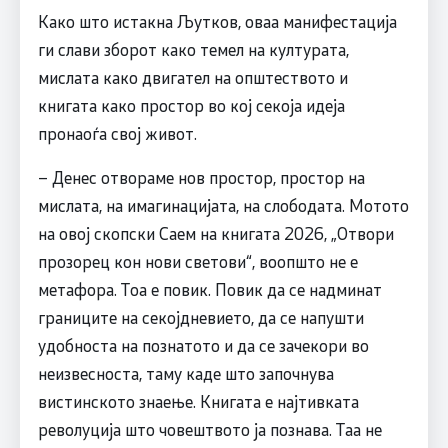
Како што истакна Љутков, оваа манифестација
ги слави зборот како темел на културата,
мислата како двигател на општеството и
книгата како простор во кој секоја идеја
пронаоѓа свој живот.
– Денес отвораме нов простор, простор на
мислата, на имагинацијата, на слободата. Мотото
на овој скопски Саем на книгата 2026, „Отвори
прозорец кон нови светови“, воопшто не е
метафора. Тоа е повик. Повик да се надминат
границите на секојдневието, да се напушти
удобноста на познатото и да се зачекори во
неизвесноста, таму каде што започнува
вистинското знаење. Книгата е најтивката
револуција што човештвото ја познава. Таа не