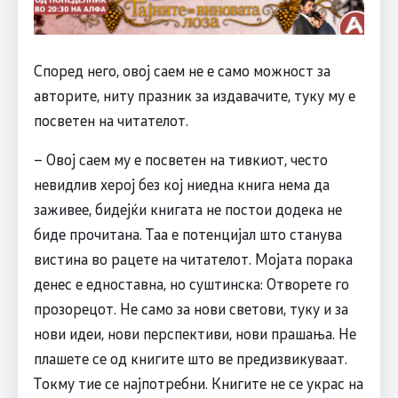
Според него, овој саем не е само можност за
авторите, ниту празник за издавачите, туку му е
посветен на читателот.
– Овој саем му е посветен на тивкиот, често
невидлив херој без кој ниедна книга нема да
заживее, бидејќи книгата не постои додека не
биде прочитана. Таа е потенцијал што станува
вистина во рацете на читателот. Mојата порака
денес е едноставна, но суштинска: Отворете го
прозорецот. Не само за нови светови, туку и за
нови идеи, нови перспективи, нови прашања. Не
плашете се од книгите што ве предизвикуваат.
Токму тие се најпотребни. Книгите не се украс на