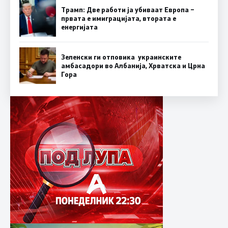
Трамп: Две работи ја убиваат Европа –
првата е имиграцијата, втората е
енергијата
Зеленски ги отповика украинските
амбасадори во Албанија, Хрватска и Црна
Гора