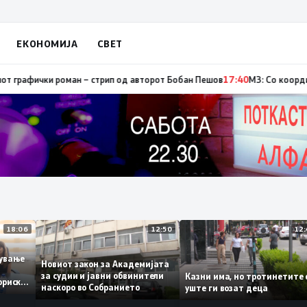
ЕКОНОМИЈА
СВЕТ
р, од кои три се активни – изгаснат пожарот кај село Чифлик
17:41
Промо
18:06
12:50
аботување
Новиот закон за Академијата
за судии и јавни обвинители
Казни има, но тротинет
 историски
наскоро во Собранието
уште ги возат деца
1,3%