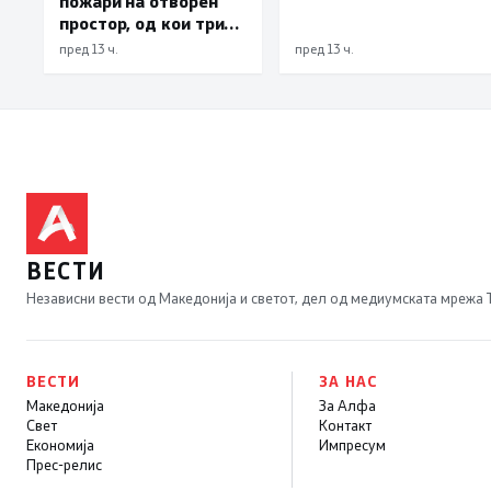
пожари на отворен
простор, од кои три
се активни – изгаснат
пред 13 ч.
пред 13 ч.
пожарот кај село
Чифлик
ВЕСТИ
Независни вести од Македонија и светот, дел од медиумската мрежа
ВЕСТИ
ЗА НАС
Македонија
За Алфа
Свет
Контакт
Економија
Импресум
Прес-релис