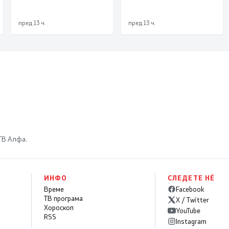
д’Алба и Родино од
повреда од Турција
Република Италија
пред 13 ч.
пред 13 ч.
 ТВ Алфа.
ИНФО
СЛЕДЕТЕ НÉ
Време
Facebook
ТВ програма
X / Twitter
Хороскоп
YouTube
RSS
Instagram