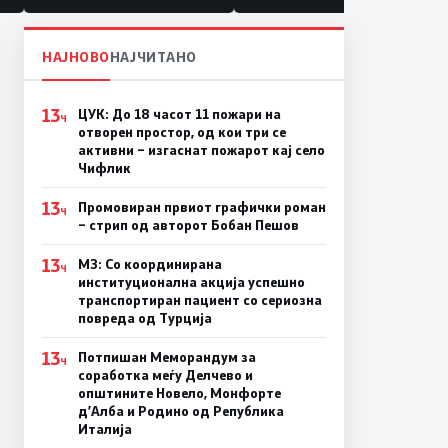
НАЈНОВО
НАЈЧИТАНО
13
ЦУК: До 18 часот 11 пожари на
Ч
отворен простор, од кои три се
активни – изгаснат пожарот кај село
Чифлик
13
Промовиран првиот графички роман
Ч
– стрип од авторот Бобан Пешов
13
МЗ: Со координирана
Ч
институционална акција успешно
транспортиран пациент со сериозна
повреда од Турција
13
Потпишан Меморандум за
Ч
соработка меѓу Делчево и
општините Новело, Монфорте
д’Алба и Родино од Република
Италија