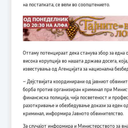
на постапката, се вели во соопштението.
Оттаму потенцираат дека станува збор за една 
висока корупција во нашата држава досега, која
известувања од Агенцијата за национална безбе
– Дејствијата координирани од јавниот обвинит
борба против организиран криминал при Минист
финансиска полиција, чија посветеност и профе
разоткривање и обезбедување докази за еден од
криминал, информира Јавното обвинителство.
За случајот информира и Министерството за вн