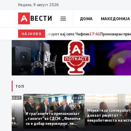
Недела, 9 август 2026
ВЕСТИ
ДОМА
МАКЕДОНИЈА
НАЈНОВО
17:42
ЦУК: До 18 часот 11 пожари на отворен просто
ТОП
12:27
12:19
Мерките за самовр
руваат: За
И граѓаните го препознаваат
даваат резултат –
ација треба
„талогот“ во СДСМ: „Филипче
невработеноста на
а домашното
си е добар неврохирург, не
најниско ниво од 1
треба се занимава со