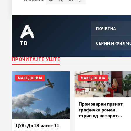
ПОЧЕТНА
ТВ
СЕРИИ И ФИЛМ
ПРОЧИТАЈТЕ УШТЕ
МАКЕДОНИЈА
МАКЕДОНИЈА
Промовиран првиот
графички роман –
стрип од авторот
Бобан Пешов
ЦУК: До 18 часот 11