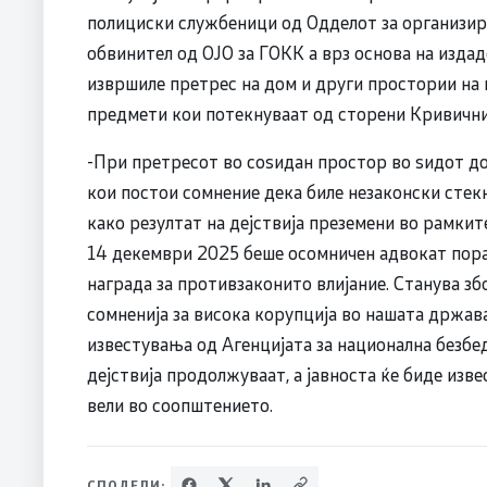
полициски службеници од Одделот за организира
обвинител од ОЈО за ГОКК а врз основа на изда
извршиле претрес на дом и други простории на 
предмети кои потекнуваат од сторени Кривични
-При претресот во соѕидан простор во ѕидот до
кои постои сомнение дека биле незаконски сте
како резултат на дејствија преземени во рамкит
14 декември 2025 беше осомничен адвокат пора
награда за противзаконито влијание. Станува зб
сомненија за висока корупција во нашата држава
известувања од Агенцијата за национална безбе
дејствија продолжуваат, а јавноста ќе биде изве
вели во соопштението.
СПОДЕЛИ: