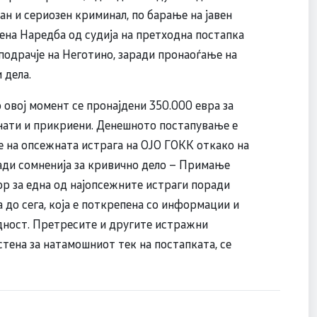
н и сериозен криминал, по барање на јавен
дена Наредба од судија на претходна постапка
подрачје на Неготино, заради пронаоѓање на
 дела.
 овој момент се пронајдени 350.000 евра за
кнати и прикриени. Денешното постапување е
е на опсежната истрага на ОЈО ГОКК откако на
ди сомненија за кривично дело – Примање
ор за една од најопсежните истраги поради
 до сега, која е поткрепена со информации и
дност. Претресите и другите истражни
стена за натамошниот тек на постапката, се