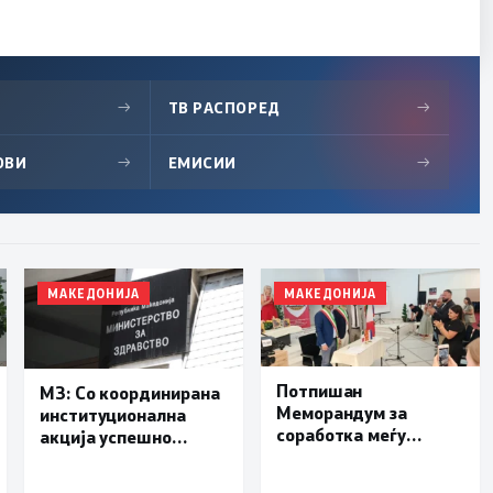
→
ТВ РАСПОРЕД
→
ОВИ
→
ЕМИСИИ
→
МАКЕДОНИЈА
МАКЕДОНИЈА
Потпишан
МЗ: Со координирана
Меморандум за
институционална
соработка меѓу
акција успешно
Делчево и општините
транспортиран
Новело, Монфорте
пациент со сериозна