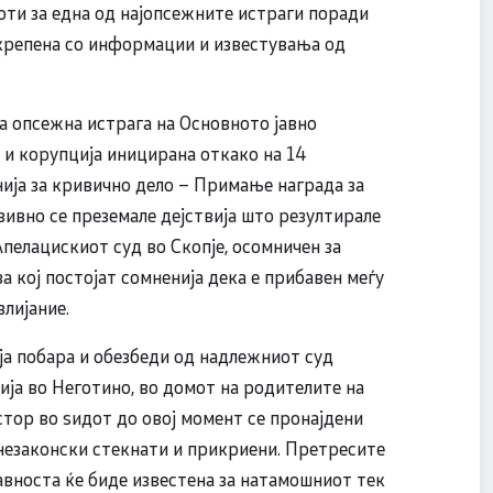
оти за една од најопсежните истраги поради
ткрепена со информации и известувања од
а опсежна истрага на Основното јавно
 и корупција иницирана откако на 14
ија за кривично дело – Примање награда за
зивно се преземале дејствија што резултирале
пелацискиот суд во Скопје, осомничен за
кој постојат сомненија дека е прибавен меѓу
влијание.
ја побара и обезбеди од надлежниот суд
ија во Неготино, во домот на родителите на
стор во ѕидот до овој момент се пронајдени
 незаконски стекнати и прикриени. Претресите
авноста ќе биде известена за натамошниот тек