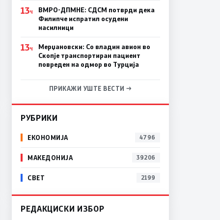
13
ВМРО-ДПМНЕ: СДСM потврди дека
Ч
Филипче испратил осудени
насилници
13
Мерџановски: Со владин авион во
Ч
Скопје транспортиран пациент
повреден на одмор во Турција
ПРИКАЖИ УШТЕ ВЕСТИ →
РУБРИКИ
ЕКОНОМИЈА
4796
МАКЕДОНИЈА
39206
СВЕТ
2199
РЕДАКЦИСКИ ИЗБОР