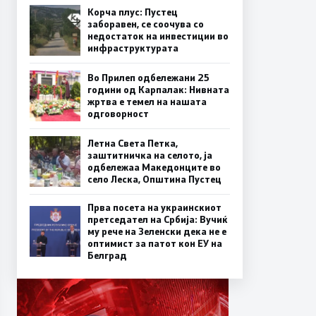
Корча плус: Пустец
заборавен, се соочува со
недостаток на инвестиции во
инфраструктурата
Во Прилеп одбележани 25
години од Карпалак: Нивната
жртва е темел на нашата
одговорност
Летна Света Петка,
заштитничка на селото, ја
одбележаа Македонците во
село Леска, Општина Пустец
Прва посета на украинскиот
претседател на Србија: Вучиќ
му рече на Зеленски дека не е
оптимист за патот кон ЕУ на
Белград