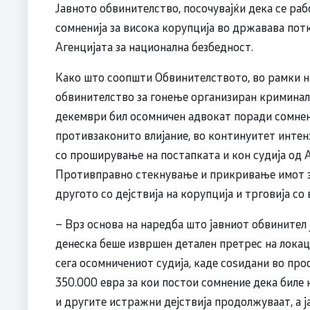
Јавното обвинителство, посочувајќи дека се раб
сомненија за висока корупција во државава по
Агенцијата за национална безбедност.
Како што соопшти Обвинителството, во рамки н
обвинителство за гонење организиран криминал
декември бил осомничен адвокат поради сомнен
противзаконито влијание, во континуитет интен
со проширување на постапката и кон судија од А
Противправно стекнување и прикривање имот за 
другото со дејствија на корупција и трговија со 
– Врз основа на наредба што јавниот обвинител 
денеска беше извршен детален претрес на локац
сега осомничениот судија, каде соѕидани во про
350.000 евра за кои постои сомнение дека биле
и другите истражни дејствија продолжуваат, а ј