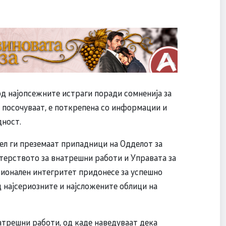
од најопсежните истраги поради сомненија за
, посочуваат, е поткрепена со информации и
дност.
ел ги преземаат припадници на Одделот за
ерството за внатрешни работи и Управата за
сионален интегритет придонесе за успешно
 најсериозните и најсложените облици на
атрешни работи, од каде наведуваат дека