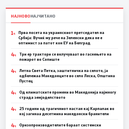
НАЈНОВО
НАЈЧИТАНО
1
Прва посета на украинскиот претседател на
Ч
Србија: Вучиќ му рече на Зеленски дека не е
оптимист за патот кон ЕУ на Белград
4
Три ер трактори се вклучуваат во гаснењето на
Ч
пожарот во Сопиште
4
Летна Света Петка, заштитничка на селото, ја
Ч
одбележаа Македонците во село Леска, Општина
Пустец
4
Од климатските промени во Македонија најмногу
Ч
страда земјоделството
4
25 години од трагичниот настан кај Карпалак во
Ч
кој загинаа десетмина македонски бранители
4
Оризопроизводителите бараат системски
Ч