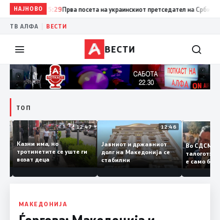
НАЈНОВО
15:29
Прва посета на украинскиот претседател на Србија: Вучиќ
|
ТВ АЛФА
ВЕСТИ
ВЕСТИ
ТОП
12:50
12:47
12:46
Казни има, но
Јавниот и државниот
Во СДСМ
дии и
тротинетите се уште ги
долг на Македонија се
талогот
возат деца
стабилни
е само 
ието
копија 
Заев
МАКЕДОНИЈА
Ѓоргова: Македонија и