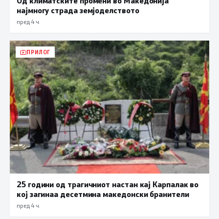
Од климатските промени во Македонија
најмногу страда земјоделството
пред 4 ч.
ПРИЛОГ
25 години од трагичниот настан кај Карпалак во
кој загинаа десетмина македонски бранители
пред 4 ч.