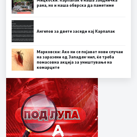
Мицкоски: Карпалак е наша заедничка
рана, но и наша обврска да паметиме
Ангелов за двете заседи кај Карпалак
Марковски: Ако ни се појават нови случаи
на заразени од Западен-нил, ќе треба
помасовна акција за уништување на
комарците