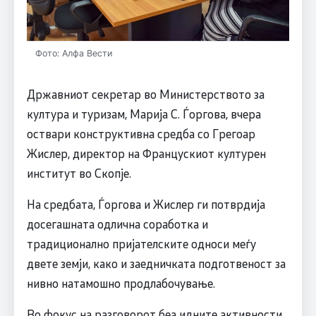
Фото: Алфа Вести
Државниот секретар во Министерството за
култура и туризам, Марија С. Ѓоргова, вчера
оствари конструктивна средба со Грегоар
Жислер, директор на Францускиот културен
институт во Скопје.
На средбата, Ѓоргова и Жислер ги потврдија
досегашната одлична соработка и
традиционално пријателските односи меѓу
двете земји, како и заедничката подготвеност за
нивно натамошно продлабочување.
Во фокус на разговорот беа идните активности