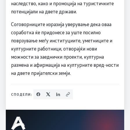
наследство, како и промоција на туристичките
потенцијали на двете држави.
Соговорниците изразија уверување дека оваа
соработка ќе придонесе за уште посилно
поврзување меѓу институциите, уметниците и
културните работници, отворајќи нови
можности за заеднички проекти, културна
размена и афирмација на културните вред-ности
на двете пријателски земји.
СПОДЕЛИ: