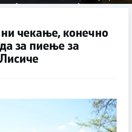
првачиња помалку
половина тунел во слепа
улица, сега имаме целина
ини чекање, конечно
да за пиење за
 Лисиче