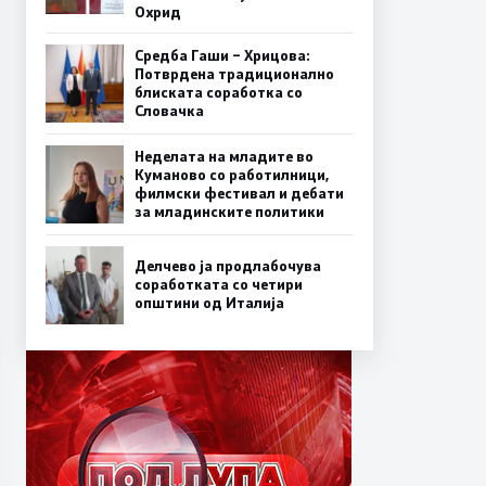
Охрид
Средба Гаши – Хрицова:
Потврдена традиционално
блиската соработка со
Словачка
Неделата на младите во
Куманово со работилници,
филмски фестивал и дебати
за младинските политики
Делчево ја продлабочува
соработката со четири
општини од Италија