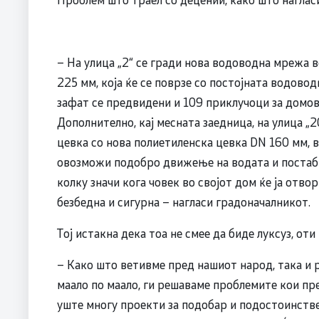
– На улица „2“ се гради нова водоводна мрежа в
225 мм, која ќе се поврзе со постојната водовод
зафат се предвидени и 109 приклучоци за домови
Дополнително, кај месната заедница, на улица „2
цевка со нова полиетиленска цевка DN 160 мм, в
овозможи подобро движење на водата и постаб
колку значи кога човек во својот дом ќе ја отвор
безбедна и сигурна – нагласи градоначалникот.
Тој истакна дека тоа не смее да биде луксуз, оти
– Како што ветивме пред нашиот народ, така и р
маало по маало, ги решаваме проблемите кои пр
уште многу проекти за подобар и подостоинстве