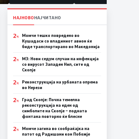
НАЈНОВО
НАЈЧИТАНО
2
Момче тешко повредено во
Ч
Кушадаси со владиниот авион ќе
биде транспортирано во Македонија
2
МЗ: Нови седум случаи на инфекција
Ч
со вирусот Западен Нил, сите од
Скопје
2
Реконструкција на урбаната опрема
Ч
во Нерези
2
Град Скопје: Почна темелна
Ч
реконструкција на еден од
симболите на Скопје – подната
фонтана повторно ќе блесне
2
Момче загина во сообраќајка на
Ч
патот од Радишани кон Побожје