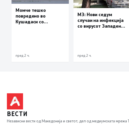
Момче тешко
МЗ: Нови седум
повредено во
случаи на инфекција
Кушадаси со
со вирусот Западен
владиниот авион ќе
Нил, сите од Скопје
биде транспортирано
во Македонија
пред 2 ч.
пред 2 ч.
ВЕСТИ
Независни вести од Македонија и светот, дел од медиумската мрежа