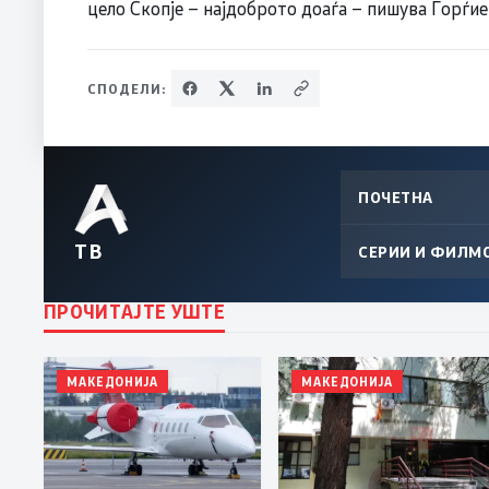
цело Скопје – најдоброто доаѓа – пишува Ѓорѓие
СПОДЕЛИ:
ПОЧЕТНА
ТВ
СЕРИИ И ФИЛМ
ПРОЧИТАЈТЕ УШТЕ
МАКЕДОНИЈА
МАКЕДОНИЈА