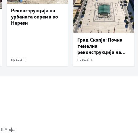
Реконструкција на
урбаната опрема во
Нерези
Град Скопје: Почна
темелна
реконструкција на
еден од симболите на
пред 2 ч.
пред 2 ч.
Скопје – подната
фонтана повторно ќе
блесне
 ТВ Алфа.