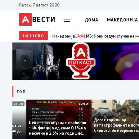
Петок, 7 август 2026
ВЕСТИ
ДОМА
МАКЕДОНИЈА
НАЈНОВО
14:42
Момче тешко повредено во Кушадаси со владин
ТОП
12:28
12:12
Десет години од
стапува –
Цените остануваат стабилни
катастрофалните 
идентитетот се
– Инфлација од само 0,1% на
Скопско: Во неврем
ја која нема да
месечно и 2,3% на годишно
загинаа 22 лица
ниво