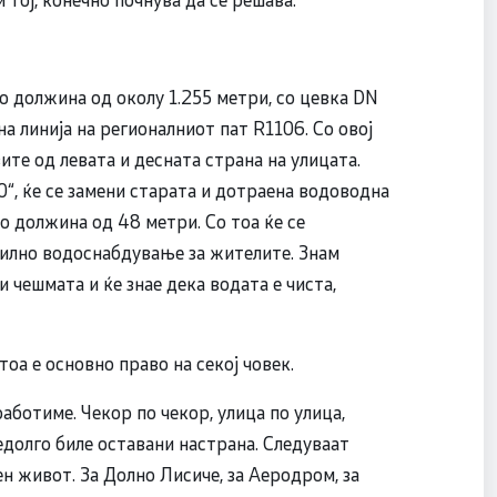
о должина од околу 1.255 метри, со цевка DN
на линија на регионалниот пат R1106. Со овој
те од левата и десната страна на улицата.
0“, ќе се замени старата и дотраена водоводна
о должина од 48 метри. Со тоа ќе се
илно водоснабдување за жителите. Знам
и чешмата и ќе знае дека водата е чиста,
 тоа е основно право на секој човек.
аботиме. Чекор по чекор, улица по улица,
едолго биле оставани настрана. Следуваат
н живот. За Долно Лисиче, за Аеродром, за