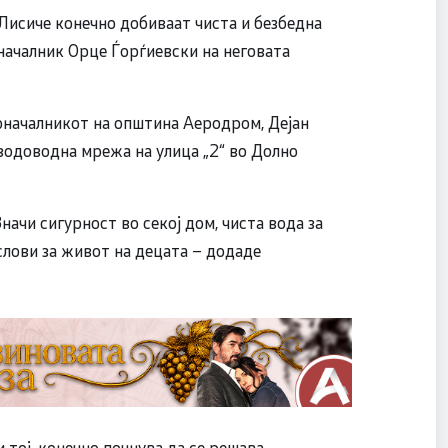
Лисиче конечно добиваат чиста и безбедна
началник Орце Ѓорѓиевски на неговата
началникот на општина Аеродром, Дејан
водоводна мрежа на улица „2“ во Долно
Значи сигурност во секој дом, чиста вода за
слови за живот на децата – додаде
 тој, конечно почнува да се решава.