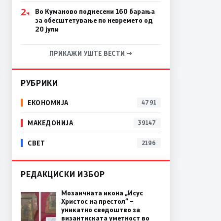
2
Во Куманово поднесени 160 барања
Ч
за обесштетување по невремето од
20 јули
ПРИКАЖИ УШТЕ ВЕСТИ →
РУБРИКИ
ЕКОНОМИЈА
4791
МАКЕДОНИЈА
39147
СВЕТ
2196
РЕДАКЦИСКИ ИЗБОР
Мозаичната икона „Исус
Христос на престол“ –
уникатно сведоштво за
византиската уметност во