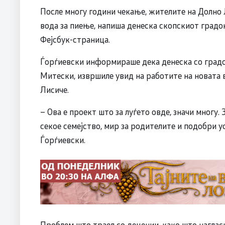
После многу години чекање, жителите на Долно 
вода за пиење, напиша денеска скопскиот градо
Фејсбук-страница.
Ѓорѓиевски информираше дека денеска со градо
Митески, извршиле увид на работите на новата 
Лисиче.
– Ова е проект што за луѓето овде, значи многу. 
секое семејство, мир за родителите и подобри у
Ѓорѓиевски.
Проблем што траел со децении, како што нагласи