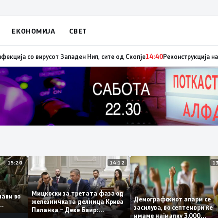
ЕКОНОМИЈА
СВЕТ
иот авион ќе биде транспортирано во Македонија
14:41
МЗ: Нови седум 
15:20
14:12
Мицкоски за третата фаза од
поплави во
Демографскиот аларм 
железничката делница Крива
ето
засилува, во септември 
Паланка – Деве Баир:
имаме најмалку 3.000
Проектот нема да заврши на