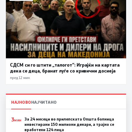
СДСМ си го штити „талогот“: Играјќи на картата
дека се деца, бранат луѓе со кривични досиеја
пред 12 мин.
НАЈНОВО
НАЈЧИТАНО
3
За 24 месеци во прилепската Општа болница
МИН
инвестирани 150 милиони денари, а трајно се
вработени 124 лица