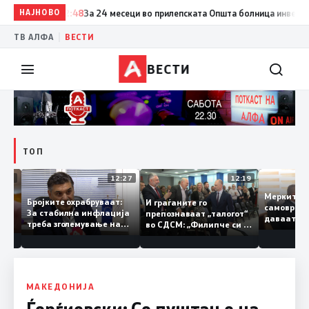
НАЈНОВО
12:48
За 24 месеци во прилепската Општа болница инвестирани 
|
ТВ АЛФА
ВЕСТИ
ВЕСТИ
ТОП
12:33
12:27
12:19
Меркит
ску до
Бројките охрабруваат:
И граѓаните го
самовр
За стабилна инфлација
препознаваат „талогот“
даваат
треба зголемување на
во СДСМ: „Филипче си е
невраб
ќе
домашното
добар неврохирург, не
истори
готви
производство
треба се занимава со
од 11,3
политика“
МАКЕДОНИЈА
Ѓорѓиевски: Со пуштање на