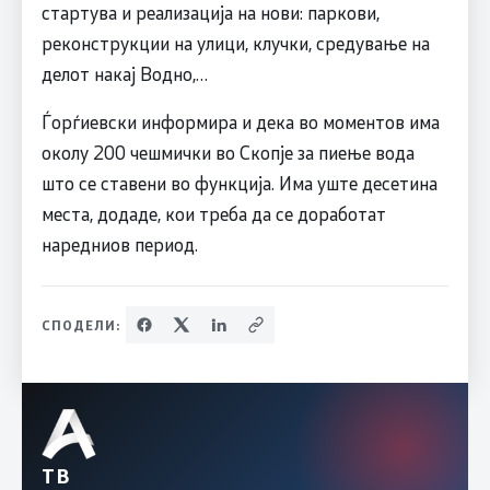
стартува и реализација на нови: паркови,
реконструкции на улици, клучки, средување на
делот накај Водно,…
Ѓорѓиевски информира и дека во моментов има
околу 200 чешмички во Скопје за пиење вода
што се ставени во функција. Има уште десетина
места, додаде, кои треба да се доработат
наредниов период.
СПОДЕЛИ:
ТВ