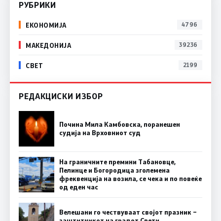
РУБРИКИ
ЕКОНОМИЈА
4796
МАКЕДОНИЈА
39236
СВЕТ
2199
РЕДАКЦИСКИ ИЗБОР
Почина Мила Камбовска, поранешен
судија на Врховниот суд
На граничните премини Табановце,
Пелинце и Богородица зголемена
фреквенција на возила, се чека и по повеќе
од еден час
Велешани го чествуваат својот празник –
заштитникот на градот Свети