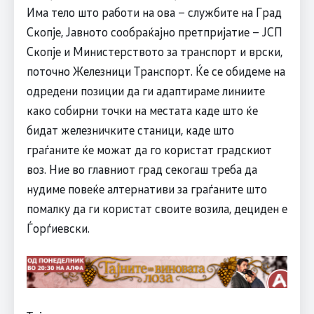
Има тело што работи на ова – службите на Град
Скопје, Јавното сообраќајно претпријатие – ЈСП
Скопје и Министерството за транспорт и врски,
поточно Железници Транспорт. Ќе се обидеме на
одредени позиции да ги адаптираме линиите
како собирни точки на местата каде што ќе
бидат железничките станици, каде што
граѓаните ќе можат да го користат градскиот
воз. Ние во главниот град секогаш треба да
нудиме повеќе алтернативи за граѓаните што
помалку да ги користат своите возила, дециден е
Ѓорѓиевски.