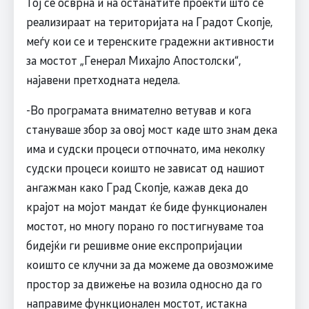
Тој се осврна и на останатите проекти што се
реализираат на територијата на Градот Скопје,
меѓу кои се и теренските градежни активности
за мостот „Генерал Михајло Апостолски“,
најавени претходната недела.
-Во програмата внимателно ветував и кога
стануваше збор за овој мост каде што знам дека
има и судски процеси отпочнато, има неколку
судски процеси коишто не зависат од нашиот
ангажман како Град Скопје, кажав дека до
крајот на мојот мандат ќе биде функционален
мостот, но многу порано го постигнуваме тоа
бидејќи ги решивме оние експропријации
коишто се клучни за да можеме да овозможиме
простор за движење на возила односно да го
направиме функционален мостот, истакна