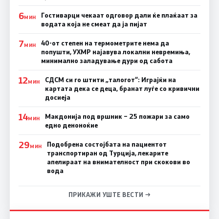
6
Гостиварци чекаат одговор дали ќе плаќаат за
МИН
водата која не смеат да ја пијат
7
40-от степен на термометрите нема да
МИН
попушти, УХМР најавува локални невремиња,
минимално заладување дури од сабота
12
СДСМ си го штити „талогот“: Играјќи на
МИН
картата дека се деца, бранат луѓе со кривични
досиеја
14
Макдонија под вршник – 25 пожари за само
МИН
едно деноноќие
29
Подобрена состојбата на пациентот
МИН
транспортиран од Турција, лекарите
апелираат на внимателност при скокови во
вода
ПРИКАЖИ УШТЕ ВЕСТИ →