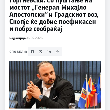
мостот „Генерал Михајло
Апостолски“ и Градскиот воз,
Скопје ќе добие поефикасен
и побрз сообраќај
Редакција
06.07.2026
СПОДЕЛИ: