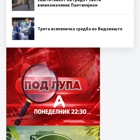
великомаченик Пантелејмон
Трета иселеничка средба во Видовиште