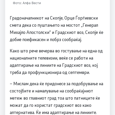
Фото: Алфа Вести
Градоначалникот на Скопје, Орце Ѓорѓиевски
смета дека со пуштањето на мостот „Генерал
Михајло Апостолски“ и Градскиот воз, Скопје ќе
добие поефикасен и побрз сообраќај.
Како што рече вечерва во гостување на една од
националните телевизии, веќе се работи на
адаптирање на линиите на Градскиот воз, кој
треба да профункционира од септември.
– Мислам дека ќе придонесе за подобрување на
состојбите и намалување на сообраќајниот
метеж во главниот град тоа што патниците ќе
можат да го користат градскиот воз како
алтернатива. Ќе има адаптирање на линиите.