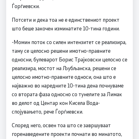
Ѓорѓиевски.
Потсети и дека тоа не е единствениот проект
што беше закочен изминатите 10-тина години.
-Момин поток со силен интензитет се реализира,
таму се целосно решени имотно-правните
односни, булеварот Борис Трајковски целосно се
реализира, мостот на Љубљанска, решени се
целосно имотно-правните односи, она што е
најважно во наредните 10-тина дена почнуваме
со втората фаза односно со тунелите за Лимак
во делот од Центар кон Кисела Вода-
спојувањето, рече Ѓорѓиевски.
Според него, освен тоа што се завршуваат
горенаведените проекти почнати во минатото,