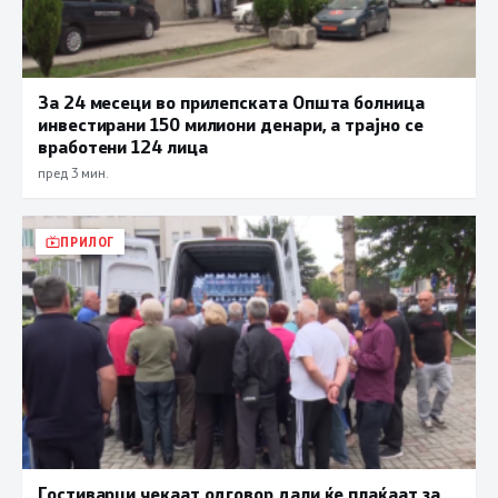
За 24 месеци во прилепската Општа болница
инвестирани 150 милиони денари, а трајно се
вработени 124 лица
пред 3 мин.
ПРИЛОГ
Гостиварци чекаат одговор дали ќе плаќаат за