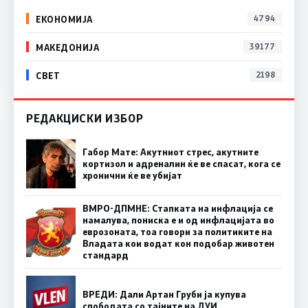
ЕКОНОМИЈА
4794
МАКЕДОНИЈА
39177
СВЕТ
2198
РЕДАКЦИСКИ ИЗБОР
Габор Мате: Акутниот стрес, акутните
кортизол и адреналин ќе ве спасат, кога се
хронични ќе ве убијат
ВМРО-ДПМНЕ: Стапката на инфлација се
намалува, пониска е и од инфлацијата во
еврозоната, тоа говори за политиките на
Владата кои водат кон подобар животен
стандард
ВРЕДИ: Дали Артан Груби ја купува
слободата со тајните на ДУИ