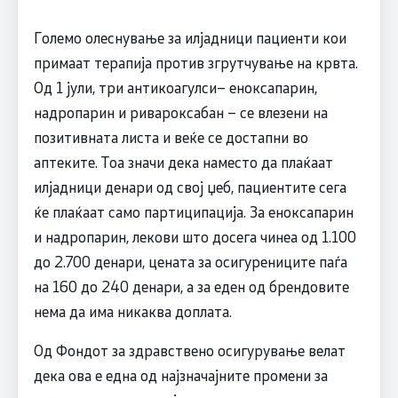
Големо олеснување за илјадници пациенти кои
примаат терапија против згрутчување на крвта.
Од 1 јули, три антикоагулси– еноксапарин,
надропарин и ривароксабан – се влезени на
позитивната листа и веќе се достапни во
аптеките. Тоа значи дека наместо да плаќаат
илјадници денари од свој џеб, пациентите сега
ќе плаќаат само партиципација. За еноксапарин
и надропарин, лекови што досега чинеа од 1.100
до 2.700 денари, цената за осигурениците паѓа
на 160 до 240 денари, а за еден од брендовите
нема да има никаква доплата.
Од Фондот за здравствено осигурување велат
дека ова е една од најзначајните промени за