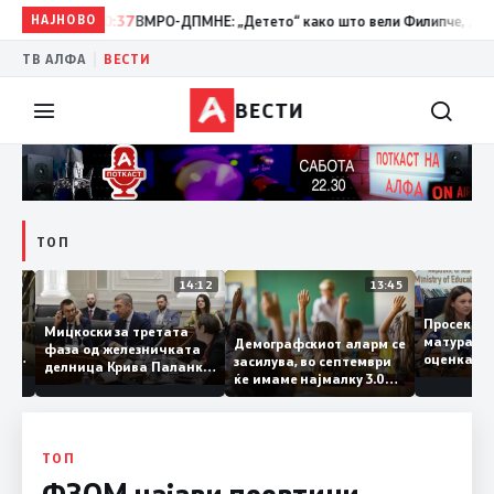
НАЈНОВО
10:37
ВМРО-ДПМНЕ: „Детето“ како што вели Филипче, денес со 
|
ТВ АЛФА
ВЕСТИ
ВЕСТИ
ТОП
15:20
14:12
13:45
Просек
Мицкоски за третата
матура 
Демографскиот аларм се
фаза од железничката
о: Во
оценка 
засилува, во септември
делница Крива Паланка
а 22
ќе имаме најмалку 3.000
– Деве Баир: Проектот
првачиња помалку
нема да заврши на
половина тунел во слепа
улица, сега имаме
целина
TОП
ФЗОМ најави поевтини