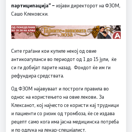
партиципација“ –
изјави директорот на ФЗОМ,
Сашо Клековски.
Сите граѓани кои купиле некој од овие
антикоагуланси во периодот од 1 до 15 јули, ќе
си ги добијат парите назад. Фондот ќе им ги
рефундира средствата.
Од ФЗОМ најавуваат и построги правила во
однос на користењето на овие лекови.. За
Клексанот, кој најчесто се користи кај трудници
и пациенти со ризик од тромбоза, ќе се издава
рецепт само кога има јасна медицинска потреба
и по одлука на лекар-специјалист.