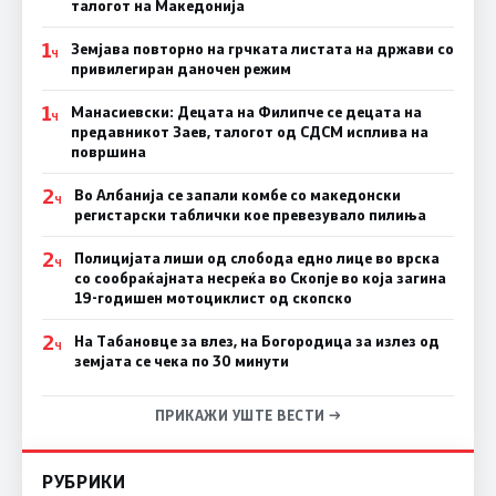
талогот на Македонија
1
Земјава повторно на грчката листата на држави со
Ч
привилегиран даночен режим
1
Манасиевски: Децата на Филипче се децата на
Ч
предавникот Заев, талогот од СДСМ исплива на
површина
2
Во Албанија се запали комбе со македонски
Ч
регистарски таблички кое превезувало пилиња
2
Полицијата лиши од слобода едно лице во врска
Ч
со сообраќајната несреќа во Скопје во која загина
19-годишен мотоциклист од скопско
2
На Табановце за влез, на Богородица за излез од
Ч
земјата се чека по 30 минути
ПРИКАЖИ УШТЕ ВЕСТИ →
РУБРИКИ