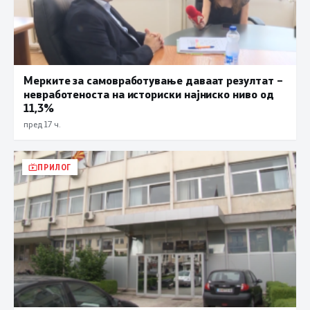
Мерките за самовработување даваат резултат –
невработеноста на историски најниско ниво од
11,3%
пред 17 ч.
ПРИЛОГ