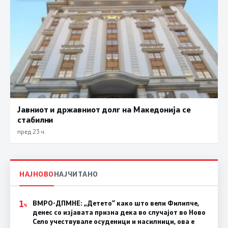
Јавниот и државниот долг на Македонија се
стабилни
пред 23 ч.
НАЈНОВО
НАЈЧИТАНО
1
ВМРО-ДПМНЕ: „Детето“ како што вели Филипче,
Ч
денес со изјавата призна дека во случајот во Ново
Село учествувале осуденици и насилници, ова е