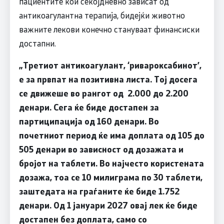
пациентите кои секојдневно зависат од
антикоагулантна терапија, бидејќи животно
важните лекови конечно стануваат финансиски
достапни.
„Третиот антикоагулант, ‘ривароксабинот’,
е за првпат на позитивна листа. Тој досега
се движеше во рангот од 2.000 до 2.200
денари. Сега ќе биде достапен за
партиципација од 160 денари. Во
почетниот период ќе има доплата од 105 до
505 денари во зависност од дозажата и
бројот на таблети. Во најчесто користената
дозажа, тоа се 10 милиграма по 30 таблети,
заштедата на граѓаните ќе биде 1.752
денари. ​Од 1 јануари 2027 овај лек ќе биде
достапен без доплата, само со