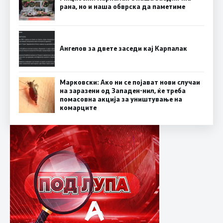
рана, но и наша обврска да паметиме
Ангелов за двете заседи кај Карпалак
Марковски: Ако ни се појават нови случаи
на заразени од Западен-нил, ќе треба
помасовна акција за уништување на
комарците