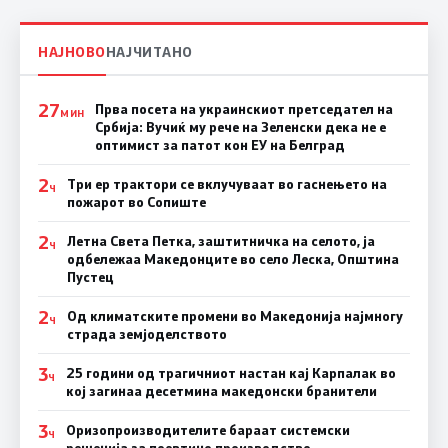
НАЈНОВО
НАЈЧИТАНО
27
Прва посета на украинскиот претседател на
МИН
Србија: Вучиќ му рече на Зеленски дека не е
оптимист за патот кон ЕУ на Белград
2
Три ер трактори се вклучуваат во гаснењето на
Ч
пожарот во Сопиште
2
Летна Света Петка, заштитничка на селото, ја
Ч
одбележаа Македонците во село Леска, Општина
Пустец
2
Од климатските промени во Македонија најмногу
Ч
страда земјоделството
3
25 години од трагичниот настан кај Карпалак во
Ч
кој загинаа десетмина македонски бранители
3
Оризопроизводителите бараат системски
Ч
решенија за поевтино производство