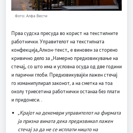
Фото: Алфа Вести
Прва судска пресуда во корист на текстилните
работнички. Управителот на текстилната
конфекција„Алкон-текст„ е виновен за сторено
кривично дело за „Намерно предизвикување на
стечај„ со што има и условна осуда од две години
и парични глоби. Предизвикувајќи лажен стечај
го изманипулирал законот, а на сметка на тоа
околу триесетина работнички останаа без плати
и придонеси. .
„
Крајот на декември управителот на фирмата
ја призна вината дека предизвикал лажен
стечај за да не се исплати ништо на