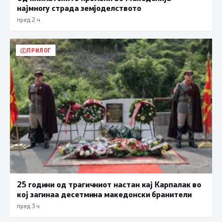
најмногу страда земјоделството
пред 2 ч.
ПРИЛОГ
25 години од трагичниот настан кај Карпалак во
кој загинаа десетмина македонски бранители
пред 3 ч.