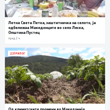
Летна Света Петка, заштитничка на селото, ја
одбележаа Македонците во село Леска,
Општина Пустец
пред 2 ч.
ПРИЛОГ
Од климатските промени во Македонија