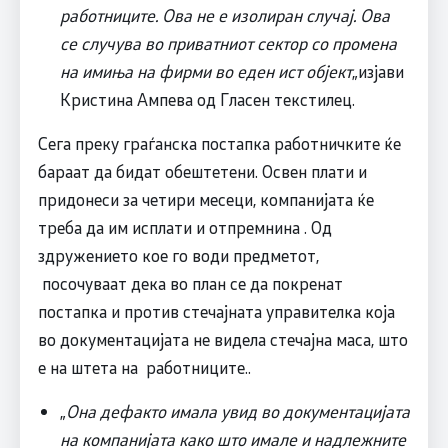
работниците. Ова не е изолиран случај. Ова
се случува во приватниот сектор со промена
на имиња на фирми во еден ист објект
„изјави
Кристина Ампева од Гласен текстилец.
Сега преку граѓанска постапка работничките ќе
бараат да бидат обештетени. Освен плати и
придонеси за четири месеци, компанијата ќе
треба да им исплати и отпремнина . Од
здружението кое го води предметот,
посочуваат дека во план се да покренат
постапка и против стечајната управителка која
во документацијата не видела стечајна маса, што
е на штета на работниците..
„
Она дефакто имала увид во документацијата
на компанијата како што имале и надлежните