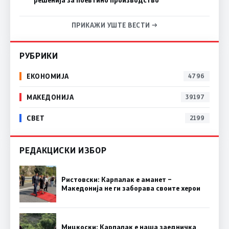
ПРИКАЖИ УШТЕ ВЕСТИ →
РУБРИКИ
ЕКОНОМИЈА
4796
МАКЕДОНИЈА
39197
СВЕТ
2199
РЕДАКЦИСКИ ИЗБОР
Ристовски: Карпалак е аманет –
Македонија не ги заборава своите херои
Мицкоски: Карпалак е наша заедничка