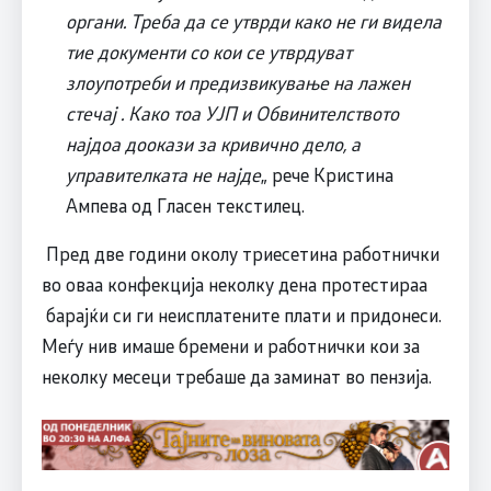
органи. Треба да се утврди како не ги видела
тие документи со кои се утврдуват
злоупотреби и предизвикување на лажен
стечај . Како тоа УЈП и Обвинителството
најдоа доокази за кривично дело, а
управителката не најде
„ рече Кристина
Ампева од Гласен текстилец.
Пред две години околу триесетина работнички
во оваа конфекција неколку дена протестираа
барајќи си ги неисплатените плати и придонеси.
Меѓу нив имаше бремени и работнички кои за
неколку месеци требаше да заминат во пензија.