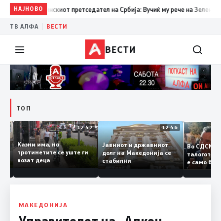
НАЈНОВО
15:29
Прва посета на украинскиот претседател на Србија: Вуч
|
ТВ АЛФА
ВЕСТИ
ВЕСТИ
ТОП
12:50
12:47
12:46
Казни има, но
Јавниот и државниот
Во СДСМ
дии и
тротинетите се уште ги
долг на Македонија се
талогот
возат деца
стабилни
е само 
ието
копија 
Заев
МАКЕДОНИЈА
Управителот на „Алкон