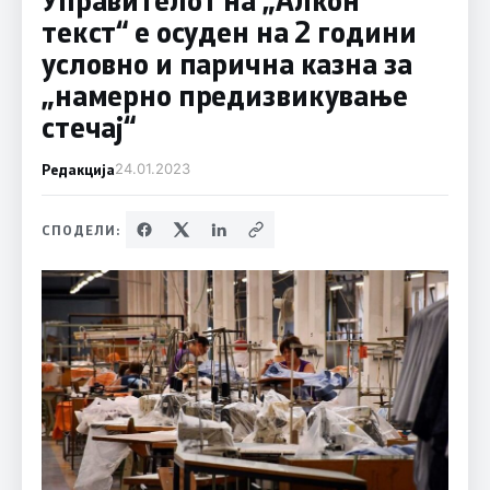
текст“ е осуден на 2 години
условно и парична казна за
„намерно предизвикување
стечај“
Редакција
24.01.2023
СПОДЕЛИ: