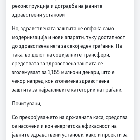
реконструкција и доградба на јавните
здравствени установи.
Но, здравствената заштита не опфаќа само
модернизација и нови апарати, туку достапност
до здравствена нега за секој еден граѓанин. Па
така, во делот на социјалните трансфери,
средствата за здравствена заштита се
зголемуваат за 1,185 милиони денари, што е
чекор напред кон зголемена здравствена
заштита за најранливите категории на граѓани.
Почитувани,
Со прекројувањето на државната каса, средства
се насочени и кон енергетска ефикасност на
јавните здравствени установи, како и проекти за