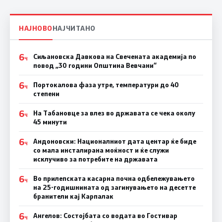
НАЈНОВО
НАЈЧИТАНО
6
Сиљановска Давкова на Свечената академија по
Ч
повод „30 години Општина Вевчани“
6
Портокалова фаза утре, температури до 40
Ч
степени
6
На Табановце за влез во државата се чека околу
Ч
45 минути
6
Андоновски: Националниот дата центар ќе биде
Ч
со мала инсталирана моќност и ќе служи
исклучиво за потребите на државата
6
Во прилепската касарна почна одбележувањето
Ч
на 25-годишнината од загинувањето на десетте
бранители кај Карпалак
6
Ангелов: Состојбата со водата во Гостивар
Ч