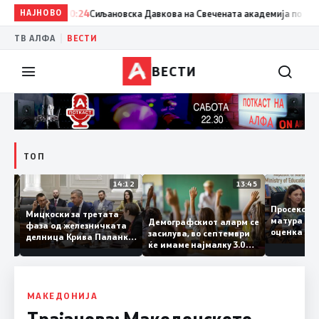
НАЈНОВО
20:24
Сиљановска Давкова на Свечената академија по повод „
|
ТВ АЛФА
ВЕСТИ
ВЕСТИ
ТОП
15:20
14:12
13:45
Просек
Мицкоски за третата
матура 
Демографскиот аларм се
фаза од железничката
о: Во
оценка 
засилува, во септември
делница Крива Паланка
 22
ќе имаме најмалку 3.000
– Деве Баир: Проектот
првачиња помалку
нема да заврши на
половина тунел во слепа
улица, сега имаме
целина
МАКЕДОНИЈА
Трајанова: Македонското