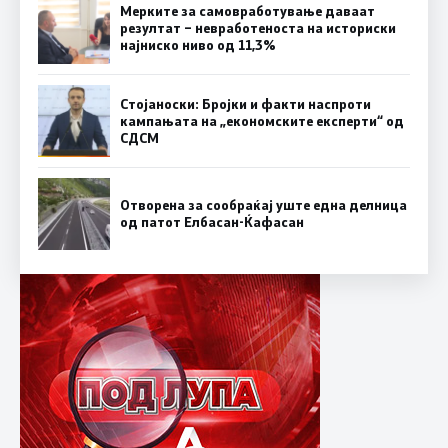
Мерките за самовработување даваат
резултат – невработеноста на историски
најниско ниво од 11,3%
Стојаноски: Бројки и факти наспроти
кампањата на „економските експерти“ од
СДСM
Отворена за сообраќај уште една делница
од патот Елбасан-Ќафасан