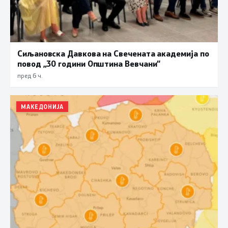
Сиљановска Давкова на Свечената академија по
повод „30 години Општина Вевчани“
пред 6 ч.
МАКЕДОНИЈА