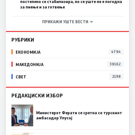
постепено се стабилизира, но се уште не е погодна
за пиење и за готвење
ПРИКАЖИ УШТЕ ВЕСТИ →
РУБРИКИ
ЕКОНОМИЈА
4794
МАКЕДОНИЈА
39162
СВЕТ
2198
РЕДАКЦИСКИ ИЗБОР
Министерот Ферати се сретна со турскиот
амбасадор Улусој