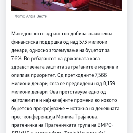
Фото: Алфа Вести
Македонското здравство добива значителна
финансиска поддршка од над 573 милиони
денари, односно зголемување на буџетот за
7,6%. Во ребалансот на државната каса,
здравствената заштита за граѓаните е мерлив и
опиплив приоритет. Од претходните 7,566
милиони денари, сега се предвидени над 8,139
милиони денари. Ова претставува едно од
најголемите и најзначајните промени во новото
буџетско прекројување – истакна на денешната
прес-конференција Моника Трајанова,
пратеничка на Пратеничката група на ВМРО-