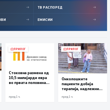
→
ТВ РАСПОРЕД
→
ОВИ
→
ЕМИСИИ
→
ПРИЛОГ
ПРИЛОГ
Стоковна размена од
10,5 милијарди евра
Онколошките
во првата половина
пациенти добија
од годината –
терапија, надлежните
Македонија го
бараат решение да
зголемува извозот
пред 1 ч.
пред 1 ч.
нема нови доцнења