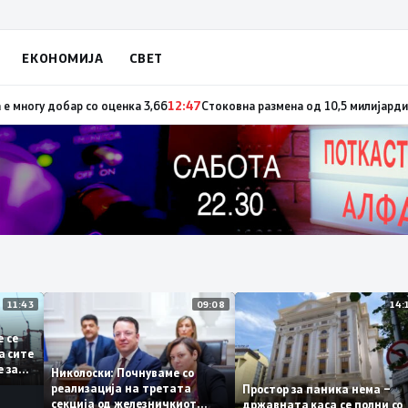
ЕКОНОМИЈА
СВЕТ
ември ќе имаме најмалку 3.000 првачиња помалку
13:12
Просекот од држа
11:43
09:08
ите се
е за сите
ање за
Николоски: Почнуваме со
јата
реализација на третата
Простор за паника нема –
секција од железничкиот
државната каса се полни 