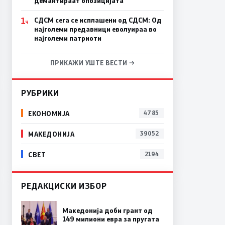
демантираат опозицијата
1
СДСМ сега се исплашени од СДСМ: Од
Ч
најголеми предавници еволуираа во
најголеми патриоти
ПРИКАЖИ УШТЕ ВЕСТИ →
РУБРИКИ
ЕКОНОМИЈА
4785
МАКЕДОНИЈА
39052
СВЕТ
2194
РЕДАКЦИСКИ ИЗБОР
Македонија доби грант од
149 милиони евра за пругата