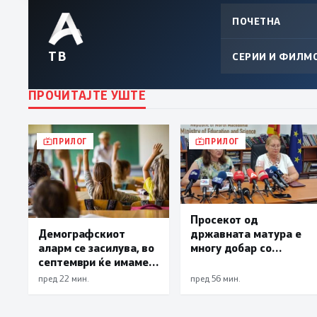
ПОЧЕТНА
ТВ
СЕРИИ И ФИЛМ
ПРОЧИТАЈТЕ УШТЕ
ПРИЛОГ
ПРИЛОГ
Просекот од
државната матура е
Демографскиот
многу добар со
аларм се засилува, во
оценка 3,66
септември ќе имаме
најмалку 3.000
пред 22 мин.
пред 56 мин.
првачиња помалку