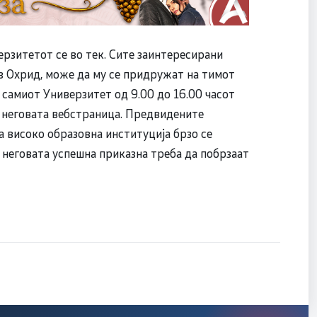
ерзитетот се во тек. Сите заинтересирани
з Охрид, може да му се придружат на тимот
 самиот Универзитет од 9.00 до 16.00 часот
а неговата вебстраница. Предвидените
а високо образовна институција брзо се
д неговата успешна приказна треба да побрзаат