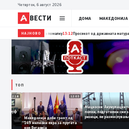
Четврток, 6 август 2026
ВЕСТИ
ДОМА
МАКЕДОНИЈА
НАЈНОВО
13:45
Демографскиот аларм се засилува, во септ
ТОП
12:18
12:03
Мицкоски: Акумулаци
зни од „Сејф
полни, подготвени см
ајмногу за
ризици, не размислув
Македонија доби грант од
поскапување на стру
149 милиони евра за пругата
кон Бугарија