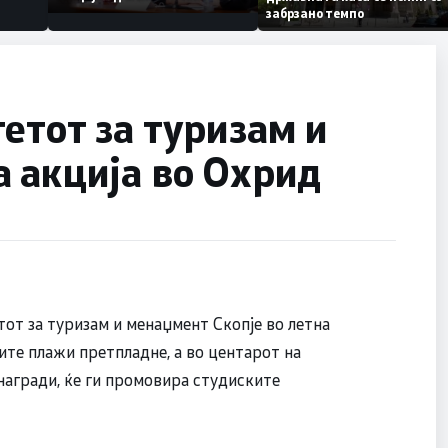
Коридор 8, Македонија
забрзано темпо
станува раскрсница на
Балканот
етот за туризам и
 акција во Охрид
тот за туризам и менаџмент Скопје во летна
ките плажи претпладне, а во центарот на
награди, ќе ги промовира студиските