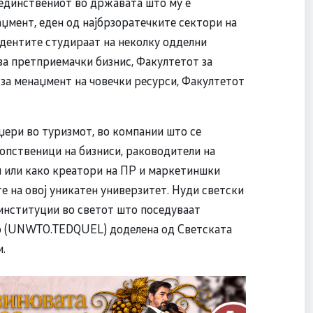
е единствениот во државата што му е
аџмент, еден од најбрзоратечките сектори на
удентите студираат на неколку одделни
за претприемачки бизнис, Факултетот за
за менаџмент на човечки ресурси, Факултетот
џери во туризмот, во компании што се
сопственици на бизниси, раководители на
и или како креатори на ПР и маркетиншки
е на овој уникатен универзитет. Нуди светски
 институции во светот што поседуваат
то (UNWTO.TEDQUEL) доделенa од Светската
.