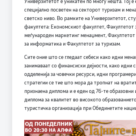
Универзитетот е уникатен по многу нешта. Тој 
специјално посветен на секторот туризам и мен
светско ниво. Во рамките на Универзитетот, ст
факултета: Економскиот факултет, Факултетот 
меѓународен маркетинг менаџмент, Факултетот 
за информатика и Факултетот за туризам.
Сите оние што се гледаат себеси како идни мена
занимаваат со финансиски дејности, како идни 
одделенија за човечки ресурси, идни програмер
стратегии се тие што мора да тропнат на вратит
признаена диплома и е еден од 76-те образовни
диплома за квалитет во високото образование
туристичка организација при Обединетите нации