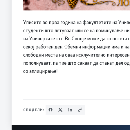
Уписите во прва година на факултетите на Унив
студенти што летуваат или се на поминување ни
на Универзитетот. Во Скопје може да го посетат
секој работен ден. Обемни информации има и н
слободни места на оваа исклучително интересен
пополнуваат, па тие што сакаат да станат дел о
со аплицирање!
СПОДЕЛИ: