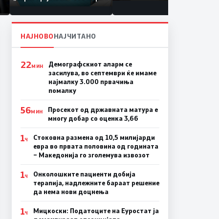
по штетите од невремето
НАЈНОВО
НАЈЧИТАНО
22
Демографскиот аларм се
МИН
засилува, во септември ќе имаме
најмалку 3.000 првачиња
помалку
56
Просекот од државната матура е
МИН
многу добар со оценка 3,66
1
Стоковна размена од 10,5 милијарди
Ч
евра во првата половина од годината
– Македонија го зголемува извозот
1
Онколошките пациенти добија
Ч
терапија, надлежните бараат решение
да нема нови доцнења
1
Мицкоски: Податоците на Еуростат ја
Ч