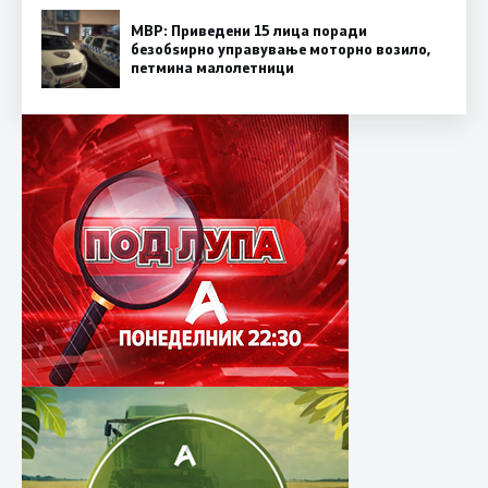
МВР: Приведени 15 лица поради
безобѕирно управување моторно возило,
петмина малолетници