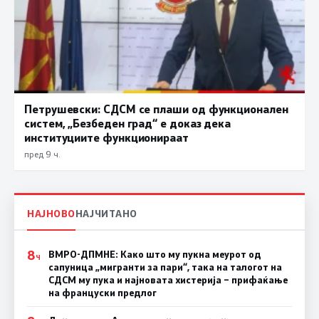
Петрушевски: СДСМ се плаши од функционален
систем, „Безбеден град“ е доказ дека
институциите функционираат
пред 9 ч.
НАЈНОВО
НАЈЧИТАНО
8
ВМРО-ДПМНЕ: Како што му пукна меурот од
Ч
сапуница „мигранти за пари“, така на талогот на
СДСМ му пука и најновата хистерија – прифаќање
на француски предлог