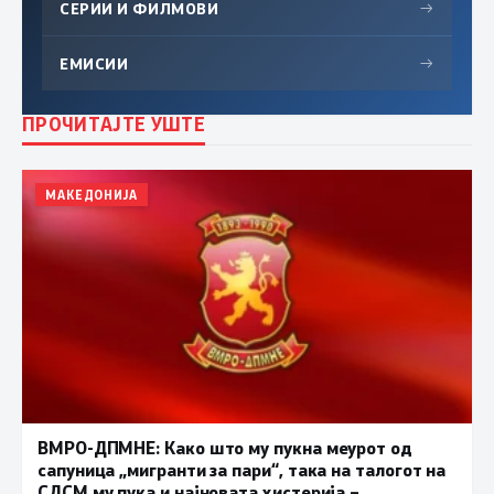
СЕРИИ И ФИЛМОВИ
→
ЕМИСИИ
→
ПРОЧИТАЈТЕ УШТЕ
МАКЕДОНИЈА
ВМРО-ДПМНЕ: Како што му пукна меурот од
сапуница „мигранти за пари“, така на талогот на
СДСМ му пука и најновата хистерија –