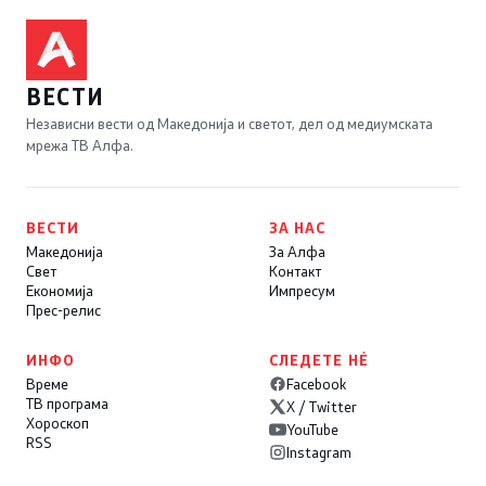
ВЕСТИ
Независни вести од Македонија и светот, дел од медиумската
мрежа ТВ Алфа.
ВЕСТИ
ЗА НАС
Македонија
За Алфа
Свет
Контакт
Економија
Импресум
Прес-релис
ИНФО
СЛЕДЕТЕ НÉ
Време
Facebook
ТВ програма
X / Twitter
Хороскоп
YouTube
RSS
Instagram