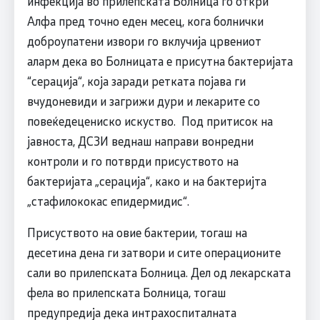
инфекција во прилепската Болница го откри
Алфа пред точно еден месец, кога болнички
доброупатени извори го вклучија црвениот
аларм дека во Болницата е присутна бактеријата
“серација“, која заради ретката појава ги
вчудоневиди и загрижи дури и лекарите со
повеќедецениско искуство. Под притисок на
јавноста, ДСЗИ веднаш направи вонредни
контроли и го потврди присуството на
бактеријата „серација“, како и на бактеријта
„стафилококас епидермидис“.
Присуството на овие бактерии, тогаш на
десетина дена ги затвори и сите операционите
сали во прилепската Болница. Дел од лекарската
фела во прилепската Болница, тогаш
предупредија дека интрахоспиталната