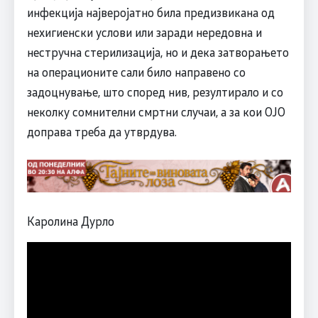
инфекција најверојатно била предизвикана од
нехигиенски услови или заради нередовна и
нестручна стерилизација, но и дека затворањето
на операционите сали било направено со
задоцнување, што според нив, резултирало и со
неколку сомнителни смртни случаи, а за кои ОЈО
доправа треба да утврдува.
Каролина Дурло