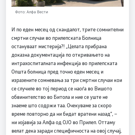
Фото: Алфа Вести
И по еден месец од скандалот, трите сомнителни
смртни случаи во прилепската Болница
остануваат мистерија?! „Целата прибрана
доказна документација по откривањето на
интрахоспиталната инфекција во прилепската
Општа болница пред точно еден месец и
изразените сомневања за три смртни случаи кои
се случиле во тој период се наоѓа во Вишото
обвинителство во Битола и ние се уште не
знаеме што содржи таа. Очекуваме за скоро
време повторно да ни бидат вратени назад“, –
ни изјавија за Алфа од ОЈО во Прилеп. Оттаму
велат дека заради специфичноста на овој случај,