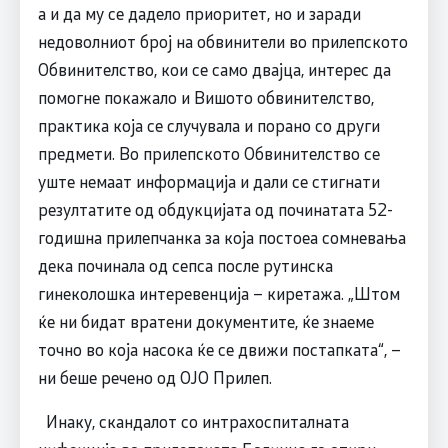
а и да му се дадело приоритет, но и заради
недоволниот број на обвинители во прилепското
Обвинителство, кои се само двајца, интерес да
помогне покажало и Вишото обвинителство,
практика која се случувала и порано со други
предмети. Во прилепското Обвинителство се
уште немаат информација и дали се стигнати
резултатите од обдукцијата од починатата 52-
годишна прилепчанка за која постоеа сомневања
дека починала од сепса после рутинска
гинеколошка интеревенција – киретажа. „Штом
ќе ни бидат вратени документите, ќе знаеме
точно во која насока ќе се движи постапката“, –
ни беше речено од ОЈО Прилеп.
Инаку, скандалот со интрахоспиталната