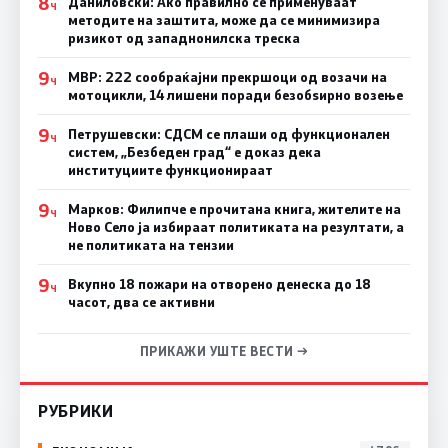
8
Даниловски: Ако правилно се применуваат
Ч
методите на заштита, може да се минимизира
ризикот од западнонилска треска
9
МВР: 222 сообраќајни прекршоци од возачи на
Ч
мотоцикли, 14 лишени поради безобѕирно возење
9
Петрушевски: СДСМ се плаши од функционален
Ч
систем, „Безбеден град“ е доказ дека
институциите функционираат
9
Марков: Филипче е прочитана книга, жителите на
Ч
Ново Село ја избираат политиката на резултати, а
не политиката на тензии
9
Вкупно 18 пожари на отворено денеска до 18
Ч
часот, два се активни
ПРИКАЖИ УШТЕ ВЕСТИ →
РУБРИКИ