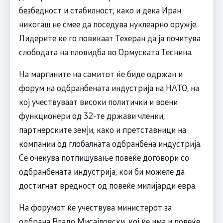
безбедност и стабилност, како и дека Иран
никогаш не смее да поседува нуклеарно оружје.
Лидерите ќе го повикаат Техеран да ја почитува
слободата на пловидба во Ормуската Теснина.
На маргините на самитот ќе биде одржан и
форум на одбранбената индустрија на НАТО, на
кој учествуваат високи политички и воени
функционери од 32-те држави членки,
партнерските земји, како и претставници на
компании од глобалната одбранбена индустрија.
Се очекува потпишување повеќе договори со
одбранбената индустрија, кои би можеле да
достигнат вредност од повеќе милијарди евра.
На форумот ќе учествува министерот за
одбрана Владо Мисајловски, кој ќе има и повеќе