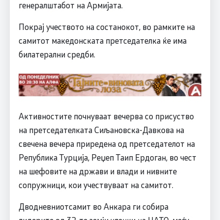
генералштабот на Армијата.
Покрај учеството на состанокот, во рамките на
самитот македонската претседателка ќе има
билатерални средби.
Активностите почнуваат вечерва со присуство
на претседателката Сиљановска-Давкова на
свечена вечера приредена од претседателот на
Република Турција, Реџеп Таип Ердоган, во чест
на шефовите на држави и влади и нивните
сопружници, кои учествуваат на самитот.
Дводневниотсамит во Анкара ги собира