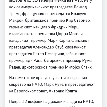
лидерите од 32-те земји членки на НАТО, меѓу
кои се американскиот претседател Доналд
Трамп, францускиот претседател Емануел
Макрон, британскиот премиер Кир Стармер,
германскиот канцелар Фридрих Мерц,
италијанската премиерка Џорџа Мелони,
канадскиот премиер Марк Карни, финскиот
претседател Александар Стуб, словачкиот
претседател Петер Пелегрини, албанскиот
премиер Еди Рама, бугарскиот премиер Румен
Радев, црногорскиот премиер Милојко Спаиќ…
На самитот ќе присуствуваат и генералниот
секретар на НАТО, Марк Руте, и претседателот
на Европскиот совет, Антонио Кошта.
Покрај 32 шефови на држави и влади на НАТО,