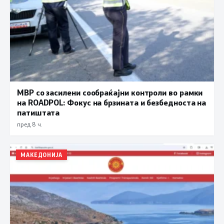
МВР со засилени сообраќајни контроли во рамки
на ROADPOL: Фокус на брзината и безбедноста на
патиштата
пред 8 ч.
МАКЕДОНИЈА