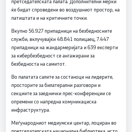
претседателската палата. Дополнителни мерки
ќе бидат спроведени во воздушниот простор, на
патиштата и на критичните точки.
Вкупно 56.927 припадници на безбедносните
служби, вклучувајќи 48.841 полицаец, 7.447
припадници на жандармеријата и 639 експерти
за кибербезбедност се ангажирани за
безбедноста на самитот.
Во палатата салите за состаноци на лидерите,
просторите за билатерални разговори и
секциите за заеднички прес-конференции се
опремени со напредна комуникациска
инфраструктура.
Меѓународниот медиумски центар, лоциран во
претседателската национална библиотека, исто