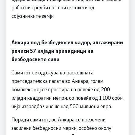
работни средби со своите колеги од
сојузничките земји.
Анкара под безбедносен чадор, ангажирани
речиси 57 илјади припадници на
безбедосните сили
Самитот се одржува во раскошната
претседателска палата во Анкара, голем
комплекс кој се простира на повеќе од 200
илјади квадратни метри, со повеќе од 1.100 соби,
чија изградба чинеше над 500 милиони евра.
Поради самитот, во Анкара се преземени
засилени безбедносни мерки, особено околу