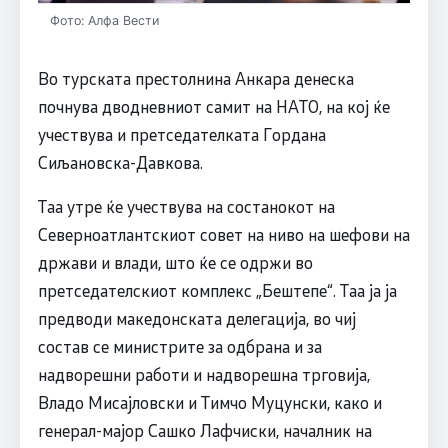
Фото: Алфа Вести
Во турската престолнина Анкара денеска
почнува дводневниот самит на НАТО, на кој ќе
учествува и претседателката Гордана
Сиљановска-Давкова.
Таа утре ќе учествува на состанокот на
Северноатлантскиот совет на ниво на шефови на
држави и влади, што ќе се одржи во
претседателскиот комплекс „Бештепе“. Таа ја ја
предводи македонската делегација, во чиј
состав се министрите за одбрана и за
надворешни работи и надворешна трговија,
Владо Мисајловски и Тимчо Муцунски, како и
генерал-мајор Сашко Лафчиски, началник на