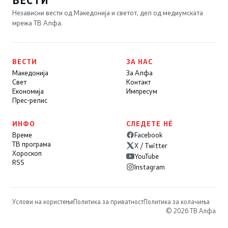
Независни вести од Македонија и светот, дел од медиумската
мрежа ТВ Алфа.
ВЕСТИ
ЗА НАС
Македонија
За Алфа
Свет
Контакт
Економија
Импресум
Прес-релис
ИНФО
СЛЕДЕТЕ НÉ
Време
Facebook
ТВ програма
X / Twitter
Хороскоп
YouTube
RSS
Instagram
Услови на користење
Политика за приватност
Политика за колачиња
© 2026 ТВ Алфа