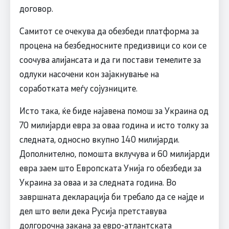
договор.
Самитот се очекува да обезбеди платформа за
процена на безбедносните предизвици со кои се
соочува алијансата и да ги постави темелите за
одлуки насочени кон зајакнување на
соработката меѓу сојузниците.
Исто така, ќе биде најавена помош за Украина од
70 милијарди евра за оваа година и исто толку за
следната, односно вкупно 140 милијарди.
Дополнително, помошта вклучува и 60 милијарди
евра заем што Европската Унија го обезбеди за
Украина за оваа и за следната година. Во
завршната декларација би требало да се најде и
дел што вели дека Русија претставува
долгорочна закана за евро-атлантската