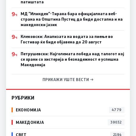
патиштата
9
МД “Илинден“-Тирана бара официјалната веб-
Ч
страна на Општина Пустец да биде достапна и на
македонски јазик
9
Клековски: Анализата на водата за пиење во
Ч
Гостивар ќе биде објавена до 20 август
9
Петрушевски: Најголемата победа над талогот кој
Ч
се храни со хистерија и безнадежност е успешна
Македонија
ПРИКАЖИ УШТЕ ВЕСТИ →
РУБРИКИ
ЕКОНОМИЈА
4779
МАКЕДОНИЈА
39032
СВЕТ
2194