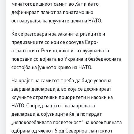
минатогодишниот самит во Хаг и ќе го
дефинираат планот за понатамошно
остварување на клучните цели на НАТО.
Ќе се разговара и за заканите, ризиците и
предизвиците со кои се соочува Евро-
атлантскиот Регион, како и за случувањата
поврзани со војната во Украина и безбедносната
состојба на јужното крило на НАТО.
На крајот на самитот треба да биде усвоена
завршна декларација, во која се дефинираат
клучните стратешки приоритети и насоки на
НАТО. Според нацртот на завршната
декларација, сојузниците ќе ја потврдат
„непоколебливата посветеност“ на колективната
одбрана од членот 5 од Северноатлантскиот