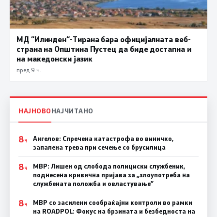
МД “Илинден“-Тирана бара официјалната веб-
страна на Општина Пустец да биде достапна и
на македонски јазик
пред 9 ч.
НАЈНОВО
НАЈЧИТАНО
8
Ангелов: Спречена катастрофа во виничко,
Ч
запалена трева при сечење со брусилица
8
МВР: Лишен од слобода полициски службеник,
Ч
поднесена кривична пријава за „злоупотреба на
службената положба и овластување”
8
МВР со засилени сообраќајни контроли во рамки
Ч
на ROADPOL: Фокус на брзината и безбедноста на