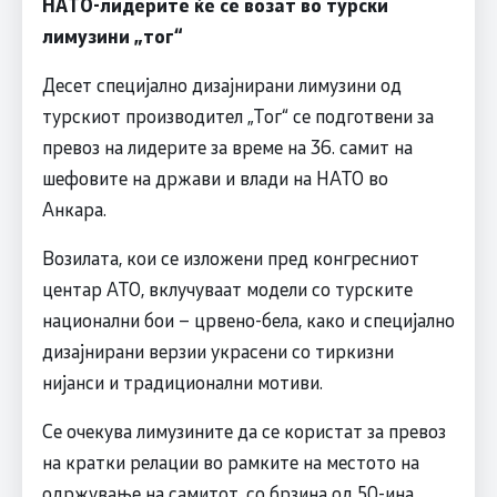
НАТО-лидерите ќе се возат во турски
лимузини „тог“
Десет специјално дизајнирани лимузини од
турскиот производител „Тог“ се подготвени за
превоз на лидерите за време на 36. самит на
шефовите на држави и влади на НАТО во
Анкара.
Возилата, кои се изложени пред конгресниот
центар АТО, вклучуваат модели со турските
национални бои – црвено-бела, како и специјално
дизајнирани верзии украсени со тиркизни
нијанси и традиционални мотиви.
Се очекува лимузините да се користат за превоз
на кратки релации во рамките на местото на
одржување на самитот, со брзина од 50-ина