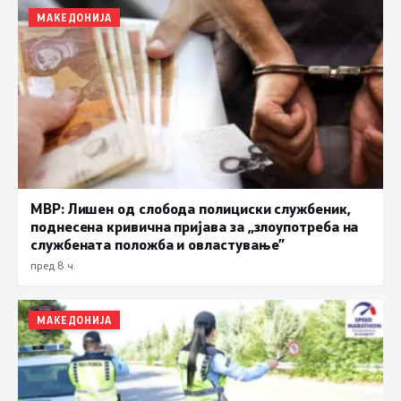
МАКЕДОНИЈА
МВР: Лишен од слобода полициски службеник,
поднесена кривична пријава за „злоупотреба на
службената положба и овластување”
пред 8 ч.
МАКЕДОНИЈА