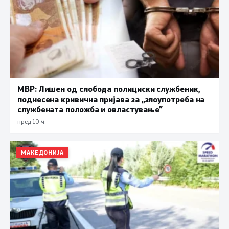
МВР: Лишен од слобода полициски службеник,
поднесена кривична пријава за „злоупотреба на
службената положба и овластување”
пред 10 ч.
МАКЕДОНИЈА