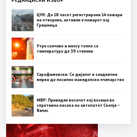
ЦУК: До 18 часот регистрирани 14 пожари
на отворено, активен е пожарот кај
Грешница
Утре сончево и многу топло со
температура до 39 степени
Серафимовски: Со дијалог и заеднички
мерки до посилно македонско пчеларство
МВР: Приведен возачот кој возеше во
спротивна насока на автопатот Скопје –
Велес