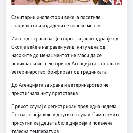
Санитарни инспектори веќе ја посетиле
градинката и издадени се повеќе мерки.
Иако од страна на Центарот за јавно здравје од
Скопје веќе е направен увид, ниту една од
насоките до менаџментот не гласи да се
повикаат и инспектори од Агенцијата за храна и
ветеринарство, брифираат од градинката.
До Агенцијата за храна и ветеринарство не
пристигнала ниту претставка.
Првиот случај е регистриран пред една недела.
Потоа се појавиле и другите случаи. Симптомите
присутни кај децата биле дијареја и покачена
телесна температура.