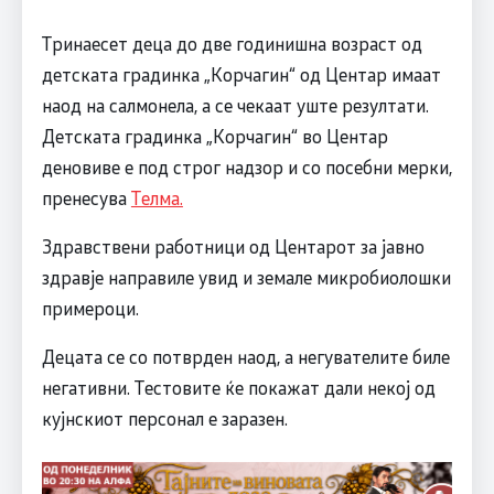
Тринаесет деца до две годинишна возраст од
детската градинка „Корчагин“ од Центар имаат
наод на салмонела, а се чекаат уште резултати.
Детската градинка „Корчагин“ во Центар
деновиве е под строг надзор и со посебни мерки,
пренесува
Телма.
Здравствени работници од Центарот за јавно
здравје направиле увид и земале микробиолошки
примероци.
Децата се со потврден наод, а негувателите биле
негативни. Тестовите ќе покажат дали некој од
кујнскиот персонал е заразен.