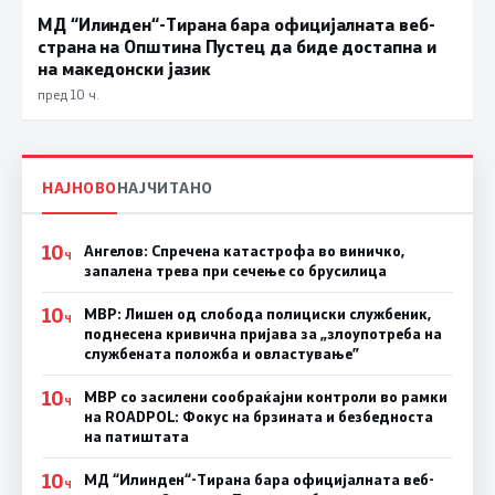
МД “Илинден“-Тирана бара официјалната веб-
страна на Општина Пустец да биде достапна и
на македонски јазик
пред 10 ч.
НАЈНОВО
НАЈЧИТАНО
10
Ангелов: Спречена катастрофа во виничко,
Ч
запалена трева при сечење со брусилица
10
МВР: Лишен од слобода полициски службеник,
Ч
поднесена кривична пријава за „злоупотреба на
службената положба и овластување”
10
МВР со засилени сообраќајни контроли во рамки
Ч
на ROADPOL: Фокус на брзината и безбедноста
на патиштата
10
МД “Илинден“-Тирана бара официјалната веб-
Ч