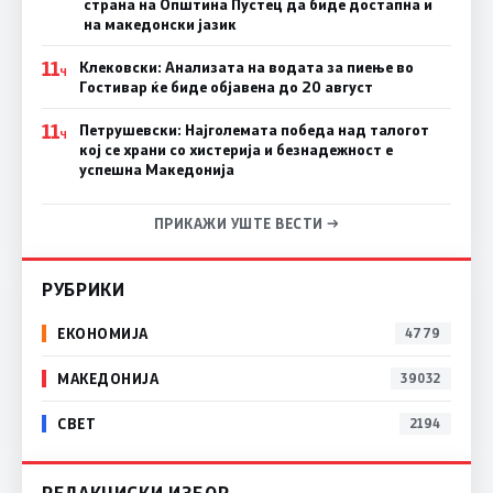
страна на Општина Пустец да биде достапна и
на македонски јазик
11
Клековски: Анализата на водата за пиење во
Ч
Гостивар ќе биде објавена до 20 август
11
Петрушевски: Најголемата победа над талогот
Ч
кој се храни со хистерија и безнадежност е
успешна Македонија
ПРИКАЖИ УШТЕ ВЕСТИ →
РУБРИКИ
ЕКОНОМИЈА
4779
МАКЕДОНИЈА
39032
СВЕТ
2194
РЕДАКЦИСКИ ИЗБОР