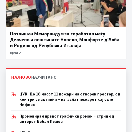
Потпишан Меморандум за соработка меѓу
Делчево и општините Новело, Монфорте д’Алба
и Родино од Република Италија
пред 3 ч.
НАЈНОВО
НАЈЧИТАНО
3
ЦУК: До 18 часот 11 пожари на отворен простор, од
Ч
кои три се активни – изгаснат пожарот кај село
Чифлик
3
Промовиран првиот графички роман – стрип од
Ч
авторот Бобан Пешов