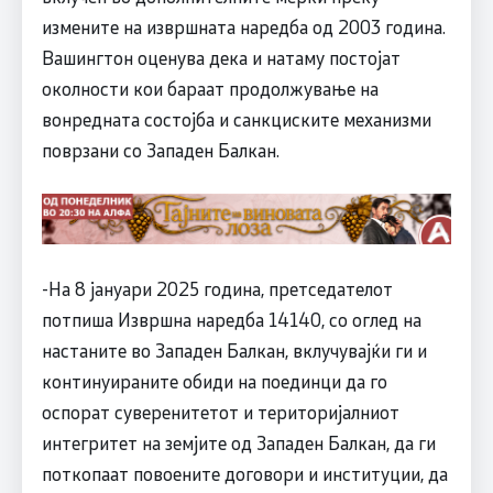
измените на извршната наредба од 2003 година.
Вашингтон оценува дека и натаму постојат
околности кои бараат продолжување на
вонредната состојба и санкциските механизми
поврзани со Западен Балкан.
-На 8 јануари 2025 година, претседателот
потпиша Извршна наредба 14140, со оглед на
настаните во Западен Балкан, вклучувајќи ги и
континуираните обиди на поединци да го
оспорат суверенитетот и територијалниот
интегритет на земјите од Западен Балкан, да ги
поткопаат повоените договори и институции, да