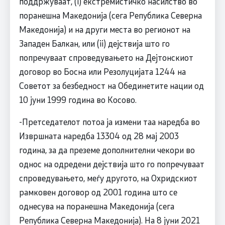
поддржуваат, (i) екстремистичко насилство во
поранешна Македонија (сега Република Северна
Македонија) и на други места во регионот на
Западен Балкан, или (ii) дејствија што го
попречуваат спроведувањето на Дејтонскиот
договор во Босна или Резолуцијата 1244 на
Советот за безбедност на Обединетите нации од
10 јуни 1999 година во Косово.
-Претседателот потоа ја измени таа наредба во
Извршната наредба 13304 од 28 мај 2003
година, за да преземе дополнителни чекори во
однос на одредени дејствија што го попречуваат
спроведувањето, меѓу другото, на Охридскиот
рамковен договор од 2001 година што се
однесува на поранешна Македонија (сега
Република Северна Македонија). На 8 јуни 2021