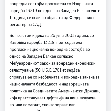
вонредна состојба прогласена со Извршната
наредба 13219 во однос на Западен Балкан уште
1 година, се вели во објавата од Федералниот
регистер на САД.
Во неа стои и дека на 26 јуни 2001 година, со
Извршна наредба 13219, претседателот
прогласи национална вонредна состојба во
однос на Западен Балкан согласно
Меѓународниот закон за вонредни економски
овластувања (50 U.S.C. 1701 et seq.) за
справување со необичната и вонредна закана за
националната безбедност и надворешната
политика на Соединетите Американски Држави,
која претставуваат дејствија на лица вклучени
во, или помагаат, спонзорираат или