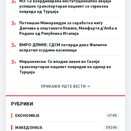
3
МЗ: Со координирана институционална акција
Ч
успешно транспортиран пациент со сериозна
повреда од Турција
3
Потпишан Меморандум за соработка меѓу
Ч
Делчево и општините Новело, Монфорте д’Алба и
Родино од Република Италија
3
ВМРО-ДПМНЕ: СДСM потврди дека Филипче
Ч
испратил осудени насилници
3
Мерџановски: Со владин авион во Скопје
Ч
транспортиран пациент повреден на одмор во
Турција
ПРИКАЖИ УШТЕ ВЕСТИ →
РУБРИКИ
ЕКОНОМИЈА
4796
МАКЕДОНИЈА
39206