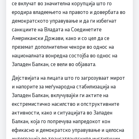
се вклучат во значителна корупција што го
еродира владеењето на правото и довербата во
демократското управување и да ги избегнат
санкциите на Владата на Соединетите
Американски Држави, како и со цел да се
преземат дополнителни чекори во однос на
националната вонредна состојба во однос на
Западен Балкан, се вели во објавата.
Дејствијата на лицата што го загрозуваат мирот
и напорите за меѓународна стабилизација на
Западен Балкан, вклучувајќи ги актите на
екстремистичко насилство и опструктивните
активности, како и ситуацијата во Западен
Балкан, која го попречува напредокот кон
ефикасно и демократско управување и целосна
интеграција во трансатлантските институции,