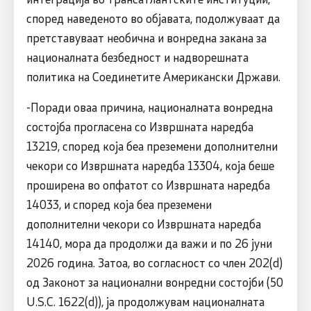
според наведеното во објавата, подолжуваат да
претставуваат необична и вонредна закана за
националната безбедност и надворешната
политика на Соединетите Американски Држави.
-Поради оваа причина, националната вонредна
состојба прогласена со Извршната наредба
13219, според која беа преземени дополнителни
чекори со Извршната наредба 13304, која беше
проширена во опфатот со Извршната наредба
14033, и според која беа преземени
дополнителни чекори со Извршната наредба
14140, мора да продолжи да важи и по 26 јуни
2026 година. Затоа, во согласност со член 202(d)
од Законот за национални вонредни состојби (50
U.S.C. 1622(d)), ја продолжувам националната