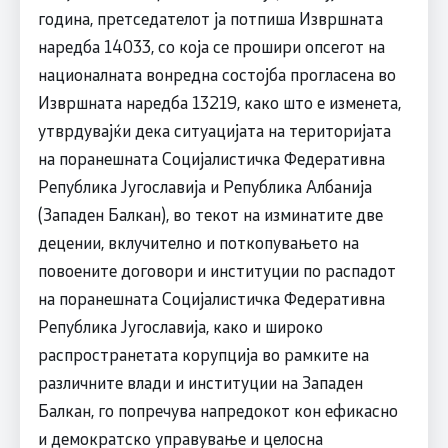
година, претседателот ја потпиша Извршната
наредба 14033, со која се прошири опсегот на
националната вонредна состојба прогласена во
Извршната наредба 13219, како што е изменета,
утврдувајќи дека ситуацијата на територијата
на поранешната Социјалистичка Федеративна
Република Југославија и Република Албанија
(Западен Балкан), во текот на изминатите две
децении, вклучително и поткопувањето на
повоените договори и институции по распадот
на поранешната Социјалистичка Федеративна
Република Југославија, како и широко
распространетата корупција во рамките на
различните влади и институции на Западен
Балкан, го попречува напредокот кон ефикасно
и демократско управување и целосна