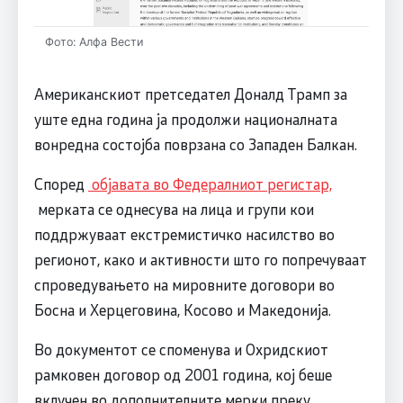
Фото: Алфа Вести
Американскиот претседател Доналд Трамп за
уште една година ја продолжи националната
вонредна состојба поврзана со Западен Балкан.
Според
објавата во Федералниот регистар,
мерката се однесува на лица и групи кои
поддржуваат екстремистичко насилство во
регионот, како и активности што го попречуваат
спроведувањето на мировните договори во
Босна и Херцеговина, Косово и Македонија.
Во документот се споменува и Охридскиот
рамковен договор од 2001 година, кој беше
вклучен во дополнителните мерки преку