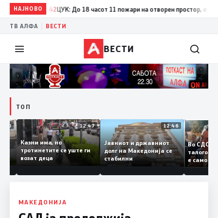
НАЈНОВО
17:42
ЦУК: До 18 часот 11 пожари на отворен простор, од кои тр
|
ТВ АЛФА
ВЕСТИ
ВЕСТИ
ТОП
12:50
12:47
12:46
Казни има, но
Јавниот и државниот
Во СДС
удии и
тротинетите се уште ги
долг на Македонија се
талого
и
возат деца
стабилни
е само
нието
копија
Заев
МАКЕДОНИЈА
САД ја продолжија