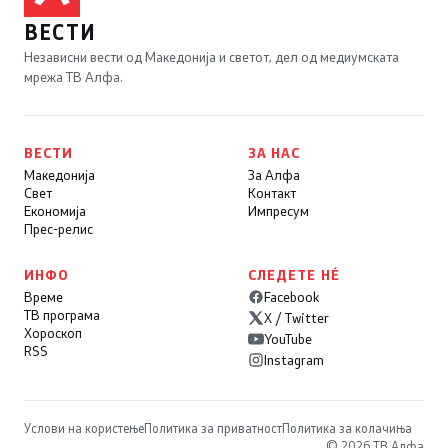
ВЕСТИ
Независни вести од Македонија и светот, дел од медиумската
мрежа ТВ Алфа.
ВЕСТИ
ЗА НАС
Македонија
За Алфа
Свет
Контакт
Економија
Импресум
Прес-релис
ИНФО
СЛЕДЕТЕ НÉ
Време
Facebook
ТВ програма
X / Twitter
Хороскоп
YouTube
RSS
Instagram
Услови на користење
Политика за приватност
Политика за колачиња
© 2026 ТВ Алфа