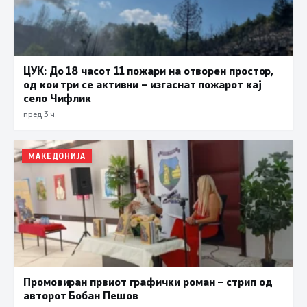
ЦУК: До 18 часот 11 пожари на отворен простор,
од кои три се активни – изгаснат пожарот кај
село Чифлик
пред 3 ч.
МАКЕДОНИЈА
Промовиран првиот графички роман – стрип од
авторот Бобан Пешов