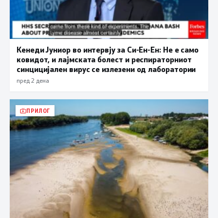
Кенеди Јуниор во интервју за Си-Ен-Ен: Не е само
ковидот, и лајмската болест и респираторниот
синцицијален вирус се излезени од лаборатории
пред 2 дена
ПРИЛОГ