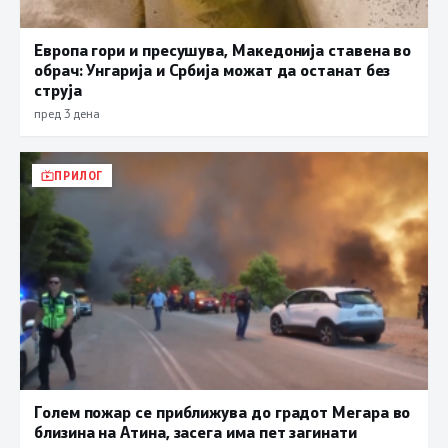
Европа гори и пресушува, Македонија ставена во
обрач: Унгарија и Србија можат да останат без
струја
пред 3 дена
ПРИЛОГ
Голем пожар се приближува до градот Мегара во
близина на Атина, засега има пет загинати