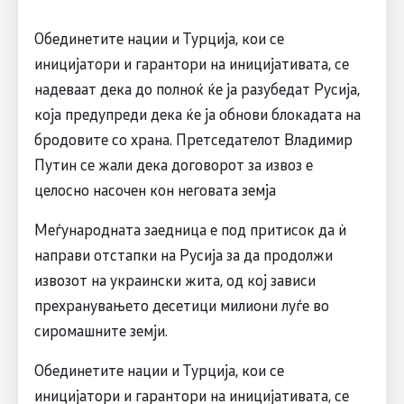
Обединетите нации и Турција, кои се
иницијатори и гарантори на иницијативата, се
надеваат дека до полноќ ќе ја разубедат Русија,
која предупреди дека ќе ја обнови блокадата на
бродовите со храна. Претседателот Владимир
Путин се жали дека договорот за извоз е
целосно насочен кон неговата земја
Меѓународната заедница е под притисок да ѝ
направи отстапки на Русија за да продолжи
извозот на украински жита, од кој зависи
прехранувањето десетици милиони луѓе во
сиромашните земји.
Обединетите нации и Турција, кои се
иницијатори и гарантори на иницијативата, се