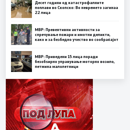
Десет години од катастрофалните
поплави во Скопско: Во невремето загинаа
22 лица
МВР: Превентивни активности за
спречување пожари и имотни деликти,
како и за безбедно учество во сообраќајот
МВР: Приведени 15 лица поради
безобѕирно управување моторно возило,
петмина малолетници