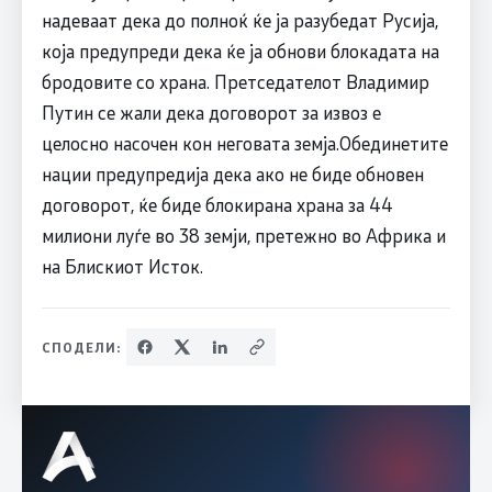
надеваат дека до полноќ ќе ја разубедат Русија,
која предупреди дека ќе ја обнови блокадата на
бродовите со храна. Претседателот Владимир
Путин се жали дека договорот за извоз е
целосно насочен кон неговата земја.Обединетите
нации предупредија дека ако не биде обновен
договорот, ќе биде блокирана храна за 44
милиони луѓе во 38 земји, претежно во Африка и
на Блискиот Исток.
СПОДЕЛИ: