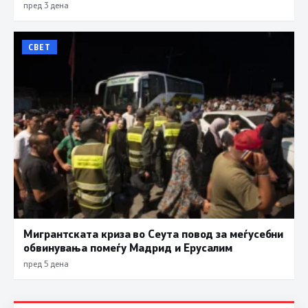
пред 3 дена
СВЕТ
Мигрантската криза во Сеута повод за меѓусебни
обвинувања помеѓу Мадрид и Ерусалим
пред 5 дена