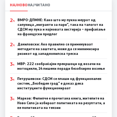
НАЈНОВО
НАЈЧИТАНО
2
ВМРО-ДПМНЕ: Како што му пукна меурот од
Ч
сапуница „мигранти за пари“, така на талогот на
СДСМ му пука и најновата хистерија – прифаќање
на француски предлог
2
Даниловски: Ако правилно се применуваат
Ч
методите на заштита, може да се минимизира
ризикот од западнонилска треска
3
МВР: 222 сообраќајни прекршоци од возачи на
Ч
мотоцикли, 14 лишени поради безобѕирно возење
3
Петрушевски: СДСМ се плаши од функционален
Ч
систем, „Безбеден град“ е доказ дека
институциите функционираат
3
Марков: Филипче е прочитана книга, жителите на
Ч
Ново Село ја избираат политиката на резултати, а
не политиката на тензии