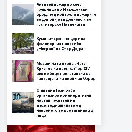
Активен пожар во село
Грешница во Македонски
Брод, под контрола пожарите
во депонијата Делчево и во
гостиварско Паталишта
Хуманитарен концерт на
фолклорниот ансамбл
„Мегдан” во Стар Дојран
Мозаичната икона „Исус
Христос на престол“ од XIV
век ќе биде претставена во
Галеријата на икони во Охрид
Општина Гази Баба
организира комеморативен
настан посветен на
десетгодишнината од
невремето во кое загинаа 22
лица