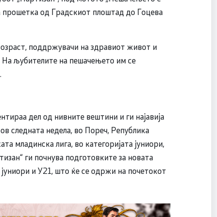
на прошетка од Градскиот плоштад до Гоцева
 возраст, поддржувачи на здравиот живот и
. На љубителите на пешачењето им се
.
тираа дел од нивните вештини и ги најавија
ов следната недела, во Пореч, Република
ата младинска лига, во категоријата јуниори,
ртизан“ ги почнува подготовките за новата
јуниори и У21, што ќе се одржи на почетокот