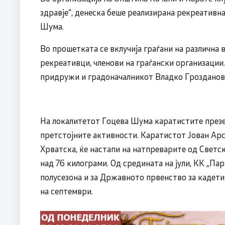
здравје“, денеска беше реализирана рекреатив
Шума.
Во прошетката се вклучија граѓани на различна
рекреативци, членови на граѓански организации
придружи и градоначалникот Владко Грозданов
На локалитетот Гоцева Шума каратистите презен
претстојните активности. Каратистот Јован Арс
Хрватска, ќе настапи на натпреварите од Светск
над 76 килограми. Од средината на јули, КК „Па
полусезона и за Државното првенство за кадети 
на септември.