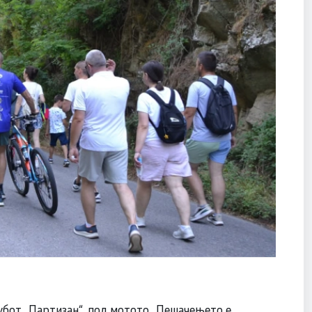
убот „Партизан“, под мотото „Пешачењето е