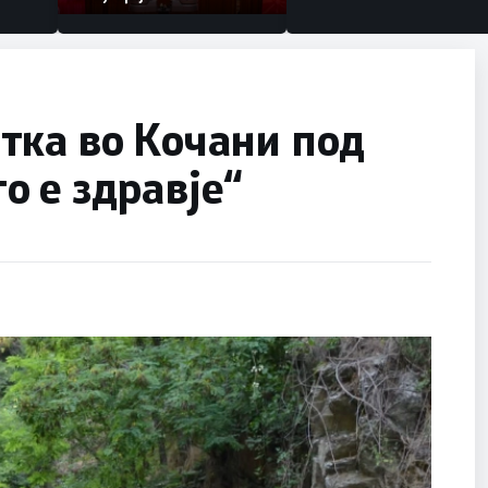
тка во Кочани под
 е здравје“