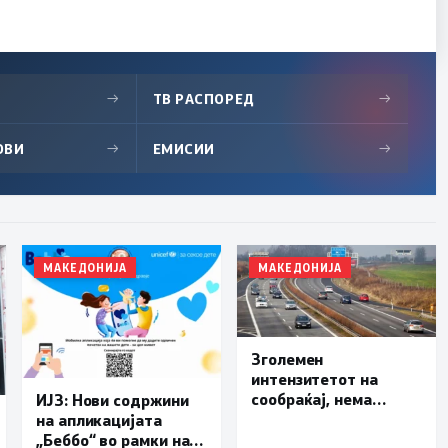
→
ТВ РАСПОРЕД
→
ОВИ
→
ЕМИСИИ
→
МАКЕДОНИЈА
МАКЕДОНИЈА
Зголемен
интензитетот на
сообраќај, нема
ИЈЗ: Нови содржини
подолги задржувања
на апликацијата
на премините за влез
„Беббо“ во рамки на