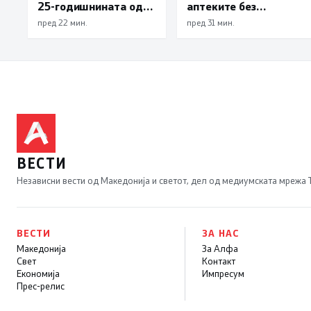
25-годишнината од
аптеките без
Карпалак
доплата, само со
пред 22 мин.
пред 31 мин.
законски утврдената
партиципација
ВЕСТИ
Независни вести од Македонија и светот, дел од медиумската мрежа
ВЕСТИ
ЗА НАС
Македонија
За Алфа
Свет
Контакт
Економија
Импресум
Прес-релис