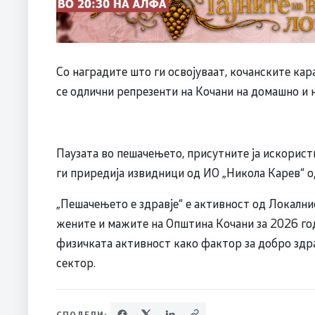
Со наградите што ги освојуваат, кочанските кар
се одлични репрезенти на Кочани на домашно и 
Паузата во пешачењето, присутните ја искористи
ги приредија извидници од ИО „Никола Карев“ о
„Пешачењето е здравје“ е активност од Локални
жените и мажите на Општина Кочани за 2026 год
физичката активност како фактор за добро здрав
сектор.
СПОДЕЛИ: