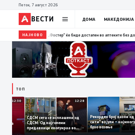
Петок, 7 август 2026
ВЕСТИ
ДОМА
МАКЕДОНИЈА
НАЈНОВО
08:58
Во Прилеп почнуваат одбележувањата на 25-
ТОП
12:30
12:28
Рекорден број казн
СДСМ сега се исплашени од
сити“ во јули – најм
СДСМ: Од најголеми
атоците на
брзо возење
предавници еволуираа во
емантираат
најголеми патриоти