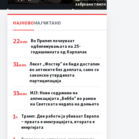
Коридор 8, Македонија
забрзано темпо
станува раскрсница на
Балканот
НАЈНОВО
НАЈЧИТАНО
22
Во Прилеп почнуваат
МИН
одбележувањата на 25-
годишнината од Карпалак
31
Лекот „Фостер“ ќе биде достапен
МИН
во аптеките без доплата, само со
законски утврдената
партиципација
33
ИЈЗ: Нови содржини на
МИН
апликацијата „Беббо“ во рамки
на Светската недела на доењето
1
Трамп: Две работи ја убиваат Европа
Ч
– првата е имиграцијата, втората е
енергијата