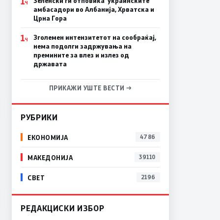
1
Зеленски ги отповика украинските
Ч
амбасадори во Албанија, Хрватска и
Црна Гора
1
Зголемен интензитетот на сообраќај,
Ч
нема подолги задржувања на
премините за влез и излез од
државата
ПРИКАЖИ УШТЕ ВЕСТИ →
РУБРИКИ
ЕКОНОМИЈА
4786
МАКЕДОНИЈА
39110
СВЕТ
2196
РЕДАКЦИСКИ ИЗБОР