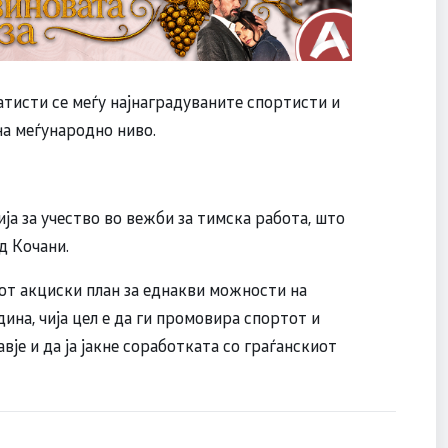
атисти се меѓу најнаградуваните спортисти и
на меѓународно ниво.
ја за учество во вежби за тимска работа, што
д Кочани.
от акциски план за еднакви можности на
ина, чија цел е да ги промовира спортот и
је и да ја јакне соработката со граѓанскиот