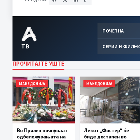
ПОЧЕТНА
ТВ
СЕРИИ И ФИЛМ
ПРОЧИТАЈТЕ УШТЕ
МАКЕДОНИЈА
МАКЕДОНИЈА
Во Прилеп почнуваат
Лекот „Фостер“ ќе
одбележувањата на
биде достапен во