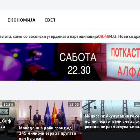
ЕКОНОМИЈА
СВЕТ
годишнината од Карпалак
08:49
Лекот „Фостер“ ќе биде достапен во апте
12:18
12:03
Мицкоски: Акумулациите
и од „Сејф
полни, подготвени сме з
ногу за
ризици, не размислувањ
Македонија доби грант од
поскапување на струјат
149 милиони евра за пругата
кон Бугарија