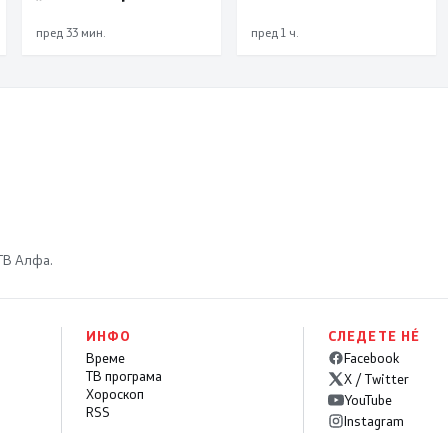
и излез од државата
Светската недела на
доењето
пред 33 мин.
пред 1 ч.
 ТВ Алфа.
ИНФО
СЛЕДЕТЕ НÉ
Време
Facebook
ТВ програма
X / Twitter
Хороскоп
YouTube
RSS
Instagram