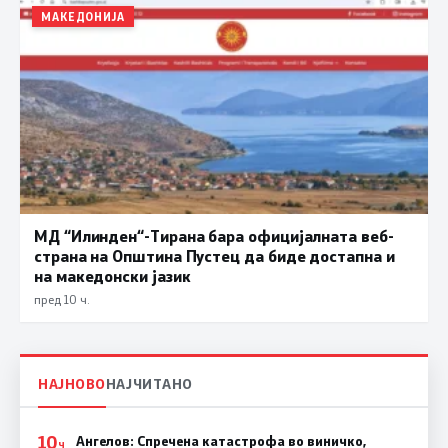
МАКЕДОНИЈА
МД “Илинден“-Тирана бара официјалната веб-
страна на Општина Пустец да биде достапна и
на македонски јазик
пред 10 ч.
НАЈНОВО
НАЈЧИТАНО
10
Ангелов: Спречена катастрофа во виничко,
Ч