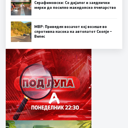
Серафимовски: Со дијалог и заеднички
мерки до посилно македонско пчеларство
МВР: Приведен возачот кој возеше во
спротивна насока на автопатот Скопје –
Велес