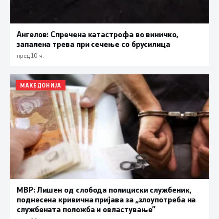
Ангелов: Спречена катастрофа во виничко,
запалена трева при сечење со брусилица
пред 10 ч.
МАКЕДОНИЈА
МВР: Лишен од слобода полициски службеник,
поднесена кривична пријава за „злоупотреба на
службената положба и овластување”