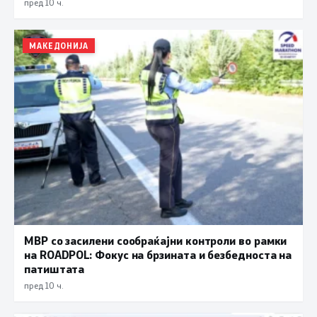
пред 10 ч.
МАКЕДОНИЈА
МВР со засилени сообраќајни контроли во рамки
на ROADPOL: Фокус на брзината и безбедноста на
патиштата
пред 10 ч.