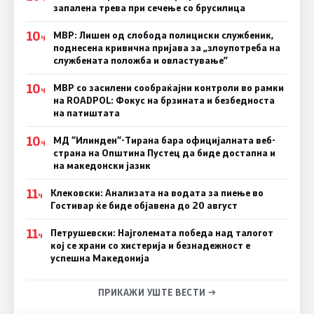
запалена трева при сечење со брусилица
10
МВР: Лишен од слобода полициски службеник,
Ч
поднесена кривична пријава за „злоупотреба на
службената положба и овластување”
10
МВР со засилени сообраќајни контроли во рамки
Ч
на ROADPOL: Фокус на брзината и безбедноста
на патиштата
10
МД “Илинден“-Тирана бара официјалната веб-
Ч
страна на Општина Пустец да биде достапна и
на македонски јазик
11
Клековски: Анализата на водата за пиење во
Ч
Гостивар ќе биде објавена до 20 август
11
Петрушевски: Најголемата победа над талогот
Ч
кој се храни со хистерија и безнадежност е
успешна Македонија
ПРИКАЖИ УШТЕ ВЕСТИ →