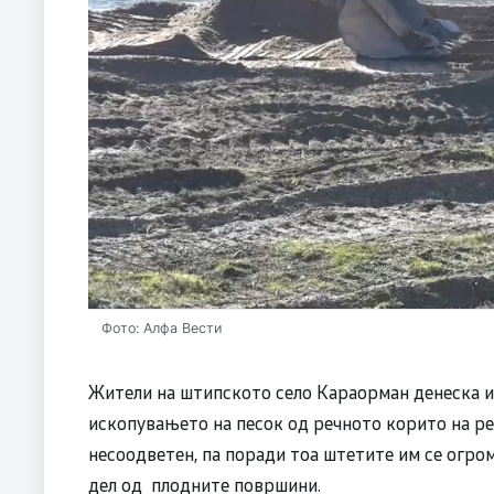
Фото: Алфа Вести
Жители на штипското село Караорман денеска из
ископувањето на песок од речното корито на ре
несоодветен, па поради тоа штетите им се огром
дел од плодните површини.