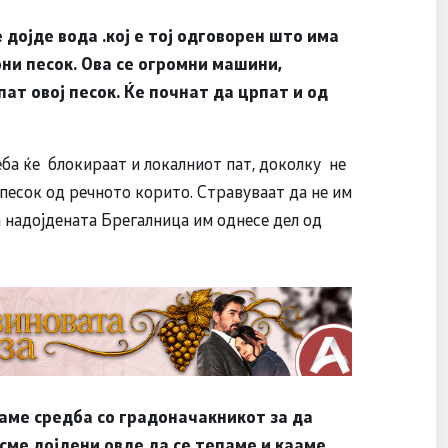
дојде вода .кој е тој одговорен што има
ни песок. Ова се огромни машини,
пат овој песок. Ќе почнат да црпат и од
ба ќе блокираат и локалниот пат, доколку не
 песок од речното корито. Стравуваат да не им
а надојдената Брегалница им однесе дел од
раме средба со градоначакникот за да
сме дојдени овде да се тепаме и кааме,