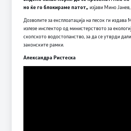
но ќе го блокираме патот„
изјави Мино Јанев,
Дозволите за експлоатација на песок ги издава
излезе инспектор од министерството за екологиј
скопското водостопанство, за да се утврди дал
законските рамки.
Aлександра Ристеска