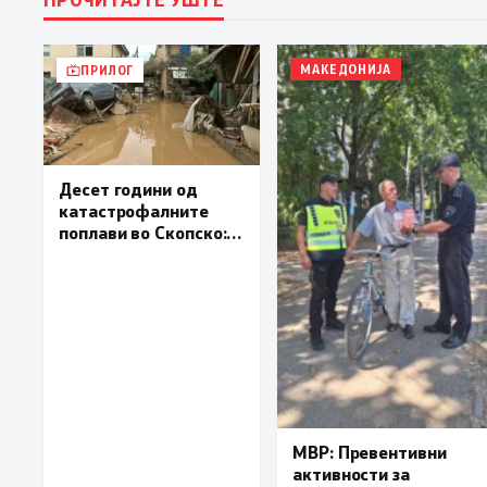
МАКЕДОНИЈА
ПРИЛОГ
Десет години од
катастрофалните
поплави во Скопско:
Во невремето загинаа
22 лица
МВР: Превентивни
активности за