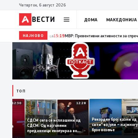
Четврток, 6 август 2026
ВЕСТИ
ДОМА
МАКЕДОНИЈА
НАЈНОВО
15:20
Десет години од катастрофалните поплави во 
ТОП
12:30
12:28
Рекорден број казни
СДСМ сега се исплашени од
сити“ во јули – најм
СДСМ: Од најголеми
атоците на
брзо возење
предавници еволуираа во
емантираат
најголеми патриоти