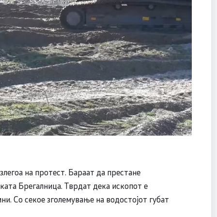
легоа на протест. Бараат да престане
ката Брегалница. Тврдат дека ископот е
ни. Со секое зголемување на водостојот губат