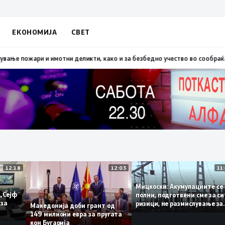
ЕКОНОМИЈА
СВЕТ
Скопско: Во невремето загинаа 22 лица
15:19
МВР: Превентивни активнос
12:18
12:03
Мицкоски: Акумулациите
 од „Сејф
полни, подготвени сме з
ногу за
ризици, не размислувањ
Македонија доби грант од
поскапување на струјат
149 милиони евра за пругата
кон Бугарија