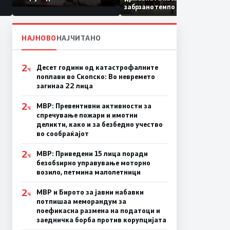
Коридор 8, Македонија
забрзано темпо
станува раскрсница на
Балканот
НАЈНОВО
НАЈЧИТАНО
2
Десет години од катастрофалните
Ч
поплави во Скопско: Во невремето
загинаа 22 лица
2
МВР: Превентивни активности за
Ч
спречување пожари и имотни
деликти, како и за безбедно учество
во сообраќајот
2
МВР: Приведени 15 лица поради
Ч
безобѕирно управување моторно
возило, петмина малолетници
2
МВР и Бирото за јавни набавки
Ч
потпишаа меморандум за
поефикасна размена на податоци и
заедничка борба против корупцијата