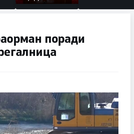
раорман поради
Брегалница