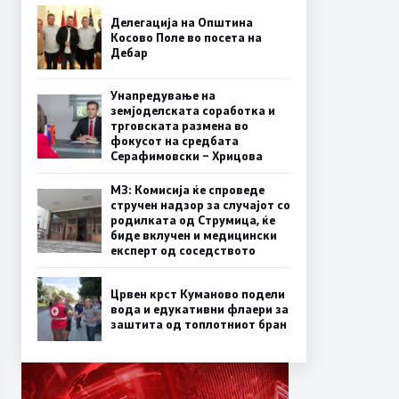
Делегација на Општина
Косово Поле во посета на
Дебар
Унапредување на
земјоделската соработка и
трговската размена во
фокусот на средбата
Серафимовски – Хрицова
МЗ: Комисија ќе спроведе
стручен надзор за случајот со
родилката од Струмица, ќе
биде вклучен и медицински
експерт од соседството
Црвен крст Куманово подели
вода и едукативни флаери за
заштита од топлотниот бран