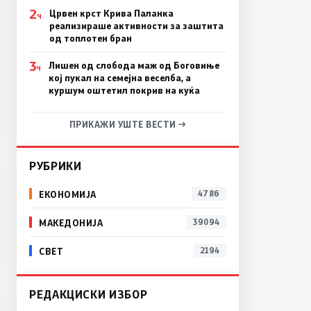
2
Црвен крст Крива Паланка
Ч
реализираше активности за заштита
од топлотен бран
3
Лишен од слобода маж од Боговиње
Ч
кој пукал на семејна веселба, а
куршум оштетил покрив на куќа
ПРИКАЖИ УШТЕ ВЕСТИ →
РУБРИКИ
ЕКОНОМИЈА
4786
МАКЕДОНИЈА
39094
СВЕТ
2194
РЕДАКЦИСКИ ИЗБОР