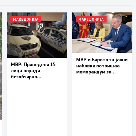
МАКЕДОНИЈА
МАКЕДОНИЈА
МВР и Бирото за јавни
МВР: Приведени 15
набавки потпишаа
лица поради
меморандум за
безобѕирно
поефикасна размена
управување моторно
на податоци и
возило, петмина
заедничка борба
малолетници
против корупцијата