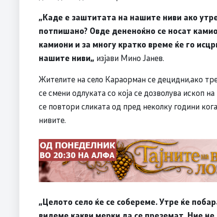
„Каде е заштитата на нашите ниви ако утре 
потпишано? Овде дененоќно се носат камио
камиони и за многу кратко време ќе го исцр
нашите ниви„
изјави Мино Јанев.
Жителите на село Караорман се децидни,ако тре
се смени одлуката со која се дозволува ископ на
се повтори сликата од пред неколку години ког
нивите.
„Целото село ќе се собереме. Утре ќе поба
видеме какви мерки да се преземат. Ние не 