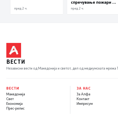
спречување пожари и
имотни деликти, како
пред 2 ч.
пред 2 ч.
и за безбедно учество
во сообраќајот
ВЕСТИ
Независни вести од Македонија и светот, дел од медиумската мрежа
ВЕСТИ
ЗА НАС
Македонија
За Алфа
Свет
Контакт
Економија
Импресум
Прес-релис