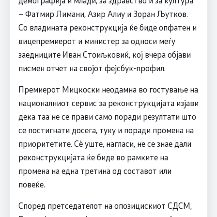
– Фатмир Лимани, Азир Алиу и Зоран Љутков.
Со владината реконструкција ќе биде опфатен и
вицепремиерот и министер за односи меѓу
заедниците Иван Стоиљковиќ, кој вчера објави
писмен отчет на својот фејсбук-профил.
Премиерот Мицкоски неодамна во гостување на
националниот сервис за реконструкцијата изјави
дека таа не се прави само поради резултати што
се постигнати досега, туку и поради промена на
приоритетите. Сè уште, нагласи, не се знае дали
реконструкцијата ќе биде во рамките на
промена на една третина од составот или
повеќе.
Според претседателот на опозицискиот СДСМ,