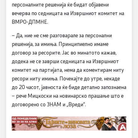
персоналните решенија ќе бидат објавени
вечерва по седницата на Извршниот комитет на
ВМРО-ДПМНЕ.
– Да, ние не сме разговарале за персонални
решенија, за имиња. Принципиелно имаме
договор за ресорите. Јас во минатото кажав,
додека не се заврши седницата на Извршниот
комитет на партијата, нема да коментирам ниту
ресори ниту имиња. Почекајте до утре, некаде
до 20 часот, јавноста ќе биде детално запознаена
– рече Мицкоски на новинарско прашање што е
договорено со ЗНАМ и „Вреди“.