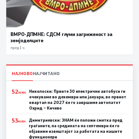
ВМРО-ДПМНЕ: СДСМ глуми загриженост за
земјоделците
пред 1 ч.
НАЈНОВО
НАЈЧИТАНО
52
Николоски: Првите 30 електрични автобуси ги
МИН
очекуваме во декември или јануари, во првиот
квартал на 2027 ќе го завршиме автопатот
Охрид – Кичево
53
Димитриевски: ЗНАМ ќе положи сметка пред
МИН
граѓаните, на средината на септември ќе го
објавиме извештајот за работата на нашите
функционери