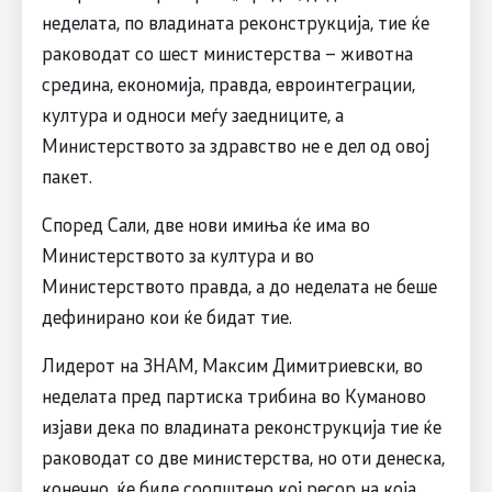
неделата, по владината реконструкција, тие ќе
раководат со шест министерства – животна
средина, економија, правда, евроинтеграции,
култура и односи меѓу заедниците, а
Министерството за здравство не е дел од овој
пакет.
Според Сали, две нови имиња ќе има во
Министерството за култура и во
Министерството правда, а до неделата не беше
дефинирано кои ќе бидат тие.
Лидерот на ЗНАМ, Максим Димитриевски, во
неделата пред партиска трибина во Куманово
изјави дека по владината реконструкција тие ќе
раководат со две министерства, но оти денеска,
конечно, ќе биде соопштено кој ресор на која