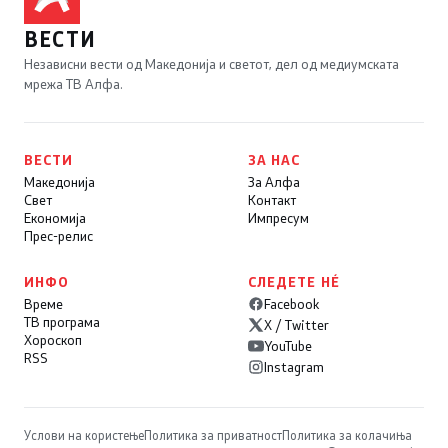
ВЕСТИ
Независни вести од Македонија и светот, дел од медиумската
мрежа ТВ Алфа.
ВЕСТИ
ЗА НАС
Македонија
За Алфа
Свет
Контакт
Економија
Импресум
Прес-релис
ИНФО
СЛЕДЕТЕ НÉ
Време
Facebook
ТВ програма
X / Twitter
Хороскоп
YouTube
RSS
Instagram
Услови на користење
Политика за приватност
Политика за колачиња