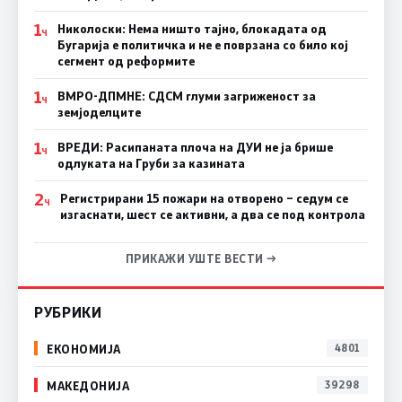
1
Николоски: Нема ништо тајно, блокадата од
Ч
Бугарија е политичка и не е поврзана со било кој
сегмент од реформите
1
ВМРО-ДПМНЕ: СДСМ глуми загриженост за
Ч
земјоделците
1
ВРЕДИ: Расипаната плоча на ДУИ не ја брише
Ч
одлуката на Груби за казината
2
Регистрирани 15 пожари на отворено – седум се
Ч
изгаснати, шест се активни, а два се под контрола
ПРИКАЖИ УШТЕ ВЕСТИ →
РУБРИКИ
ЕКОНОМИЈА
4801
МАКЕДОНИЈА
39298