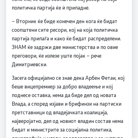
политичка партија ќе ѝ припадне.
– Вторник ќе биде конечен ден кога ќе бидат
соопштени сите ресори, кој на која политичка
партија припаѓа и како ќе бидат распределени.
ЗНАМ ќе задржи две министерства и по овие
преговори, ќе излезе уште појак – рече
Димитриевски.
Засега официјално се знае дека Арбен Фетаи, кој
беше вицепремиер за добро владеење и кој
поднесе оставка, нема да биде дел од новата
Влада, а според изјави и брифинзи на партиски
претставници од владејачката коалиција,
најверојатно, дел од новиот владин состав нема
бидат и министрите за социјална политика,
демографија и млади, за здравство и за култура