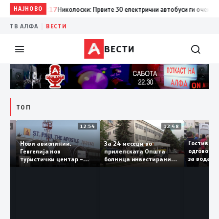
НАЈНОВО
19:17
Николоски: Првите 30 електрични автобуси ги очекуваме в
|
ТВ АЛФА
ВЕСТИ
ВЕСТИ
ТОП
16:03
12:54
12:48
 „Св.
Гости
Нови авиолинии,
За 24 месеци во
и во
одгово
Гевгелија нов
прилепската Општа
за вод
туристички центар –
болница инвестирани
ечка
да ја 
туризмот останува
150 милиони денари, а
приоритет на власта
трајно се вработени 124
лица