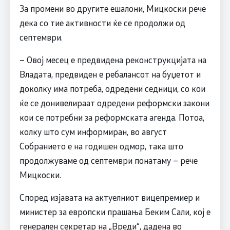
За промени во другите ешалони, Мицкоски рече
дека со тие активности ќе се продолжи од
септември.
– Овој месец е предвидена реконструкцијата на
Владата, предвиден е ребалансот на буџетот и
доколку има потреба, одредени седници, со кои
ќе се донивелираат одредени реформски закони
кои се потребни за реформската агенда. Потоа,
колку што сум информиран, во август
Собранието е на годишен одмор, така што
продолжуваме од септември понатаму – рече
Мицкоски.
Според изјавата на актуелниот вицепремиер и
министер за европски прашања Беким Сали, кој е
генерален секретар на „Вреди“, дадена во