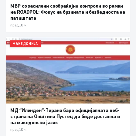
МВР со засилени сообраќајни контроли во рамки
на ROADPOL: Фокус на брзината и безбедноста на
патиштата
пред 10 ч.
МАКЕДОНИЈА
МД “Илинден“-Тирана бара официјалната веб-
страна на Општина Пустец да биде достапна и
на македонски јазик
пред 10 ч.