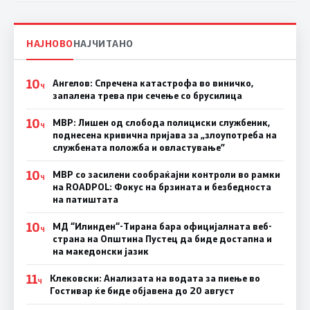
НАЈНОВО
НАЈЧИТАНО
10
Ангелов: Спречена катастрофа во виничко,
Ч
запалена трева при сечење со брусилица
10
МВР: Лишен од слобода полициски службеник,
Ч
поднесена кривична пријава за „злоупотреба на
службената положба и овластување”
10
МВР со засилени сообраќајни контроли во рамки
Ч
на ROADPOL: Фокус на брзината и безбедноста
на патиштата
10
МД “Илинден“-Тирана бара официјалната веб-
Ч
страна на Општина Пустец да биде достапна и
на македонски јазик
11
Клековски: Анализата на водата за пиење во
Ч
Гостивар ќе биде објавена до 20 август