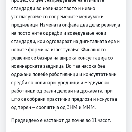
стандарди во новинарството и нивно
усогласување со современите медиумски
предизвици. Измената опфаќа два дела: ревизија
на постојните одредби и воведување нови
стандарди, кои одговараат на дигиталната ера и
новите форми на известување. Финалното
решение се базира на широка консултација со
новинарската заедница. Во таа насока беа
одржани повеќе работилници и консултативни
средби со новинари, уредници и медиумски
работници од разни делови на државата, при
што се собрани практични предлози и искуства
од терен – соопштија од ЗНМ и МИМ.
Предвидено е настанот да почне во 11 часот.