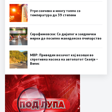
Утре сончево и многу топло со
температура до 39 степени
Серафимовски: Со дијалог и заеднички
мерки до посилно македонско пчеларство
МВР: Приведен возачот кој возеше во
спротивна насока на автопатот Скопје –
Велес