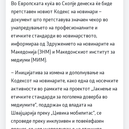
Во Европската куќа во Скопје денеска ќе биде
претставен новиот Кодекс на новинари –
документ што претставува значаен чекор во
унапредувањето на професионалните и
етичките стандарди во новинарството,
информираа од Здружението на новинарите на
Македонија (ЗНМ) и Македонскиот институт за
медиуми (МИМ).
– Иницијатива за измена и дополнување на
Кодексот на новинарите, како една од носечките
активности во рамките на проектот „Јакнење на
етичките стандарди за поголема доверба во
медиумите“, поддржан од владата на
Швајцарија преку „Цивика мобилитас“, се
спроведе преку инклузивен и повеќефазен
процес, со цел унапредување на етичките