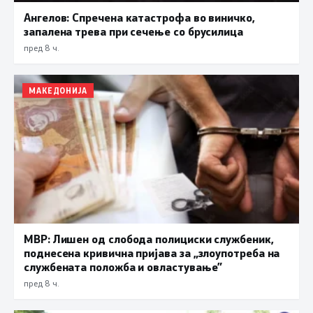
Ангелов: Спречена катастрофа во виничко,
запалена трева при сечење со брусилица
пред 8 ч.
МАКЕДОНИЈА
МВР: Лишен од слобода полициски службеник,
поднесена кривична пријава за „злоупотреба на
службената положба и овластување”
пред 8 ч.