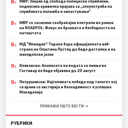
8
МВР: Лишен од слобода полициски службеник,
Ч
поднесена кривична пријава за „злоупотреба на
службената положба и овластување”
8
МВР со засилени сообраќајни контроли во рамки
Ч
на ROADPOL: Фокус на брзината и безбедноста на
патиштата
8
МД “Илинден“-Тирана бара официјалната веб-
Ч
страна на Општина Пустец да биде достапна и на
македонски јазик
9
Клековски: Анализата на водата за пиење во
Ч
Гостивар ќе биде објавена до 20 август
9
Петрушевски: Најголемата победа над талогот кој
Ч
се храни со хистерија и безнадежност е успешна
Македонија
ПРИКАЖИ УШТЕ ВЕСТИ →
РУБРИКИ