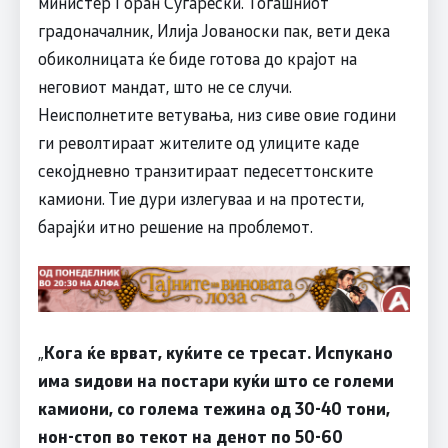
министер Горан Сугарески. Тогашниот
градоначалник, Илија Јованоски пак, вети дека
обиколницата ќе биде готова до крајот на
неговиот мандат, што не се случи.
Неисполнетите ветувања, низ сиве овие години
ги револтираат жителите од улиците каде
секојдневно транзитираат педесеттонските
камиони. Тие дури излегуваа и на протести,
барајќи итно решение на проблемот.
„
Кога ќе врват, куќите се тресат. Испукано
има ѕидови на постари куќи што се големи
камиони, со голема тежина од 30-40 тони,
нон-стоп во текот на денот по 50-60