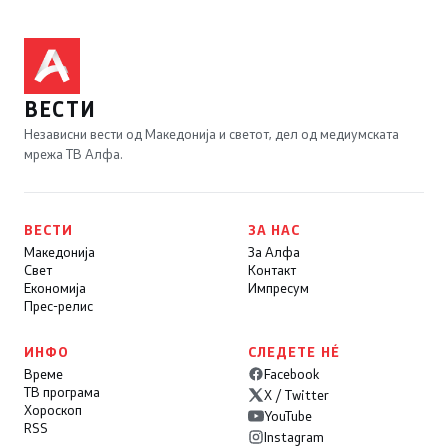
ВЕСТИ
Независни вести од Македонија и светот, дел од медиумската
мрежа ТВ Алфа.
ВЕСТИ
ЗА НАС
Македонија
За Алфа
Свет
Контакт
Економија
Импресум
Прес-релис
ИНФО
СЛЕДЕТЕ НÉ
Време
Facebook
ТВ програма
X / Twitter
Хороскоп
YouTube
RSS
Instagram