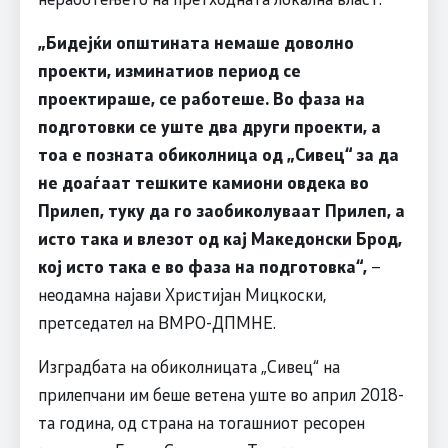
„Бидејќи општината немаше доволно
проекти, изминатиов период се
проектираше, се работеше. Во фаза на
подготовки се уште два други проекти, а
тоа е позната обиколница од „Сивец“ за да
не доаѓаат тешките камиони овдека во
Прилеп, туку да го заобиколуваат Прилеп, а
исто така и влезот од кај Македонски Брод,
кој исто така е во фаза на подготовка“,
–
неодамна најави Христијан Мицкоски,
претседател на ВМРО-ДПМНЕ.
Изградбата на обиколницата „Сивец“ на
прилепчани им беше ветена уште во април 2018-
та година, од страна на тогашниот ресорен