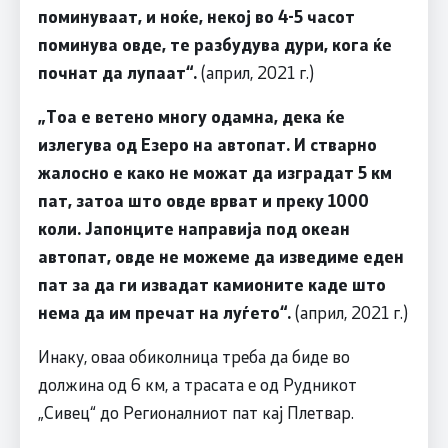
поминуваат, и ноќе, некој во 4-5 часот
поминува овде, те разбудува дури, кога ќе
почнат да лупаат“.
(април, 2021 г.)
„Тоа е ветено многу одамна, дека ќе
излегува од Езеро на автопат. И стварно
жалосно е како не можат да изградат 5 км
пат, затоа што овде врват и преку 1000
коли. Јапонците направија под океан
автопат, овде не можеме да изведиме еден
пат за да ги извадат камионите каде што
нема да им пречат на луѓето“.
(април, 2021 г.)
Инаку, оваа обиколница треба да биде во
должина од 6 км, а трасата е од Рудникот
„Сивец“ до Регионалниот пат кај Плетвар.