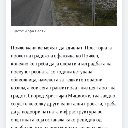
Фото: Алфа Вести
Прилепчани ќе можат да здивнат. Престојната
пролетна градежна офанзива во Прилеп,
конечно ќе треба да ја опфати и изградбата на
прекупотребната, со години ветувана
обиколница, наменета за тешките товарни
возила, а кои сега транзитираат низ центарот на
градот. Според Христијан Мицкоски, таа заедно
со уште неколку други капитални проекти, треба
да ја подобри патната инфраструктура во
општината која останала како рецидив од
неработењето на претходната локална власт.