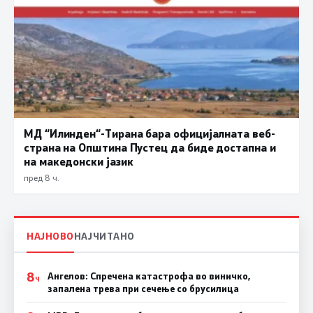
МД “Илинден“-Тирана бара официјалната веб-
страна на Општина Пустец да биде достапна и
на македонски јазик
пред 8 ч.
НАЈНОВО
НАЈЧИТАНО
8
Ангелов: Спречена катастрофа во виничко,
Ч
запалена трева при сечење со брусилица