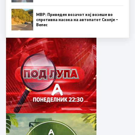
МВР: Приведен возачот кој возеше во
спротивна насока на автопатот Скопје –
Велес