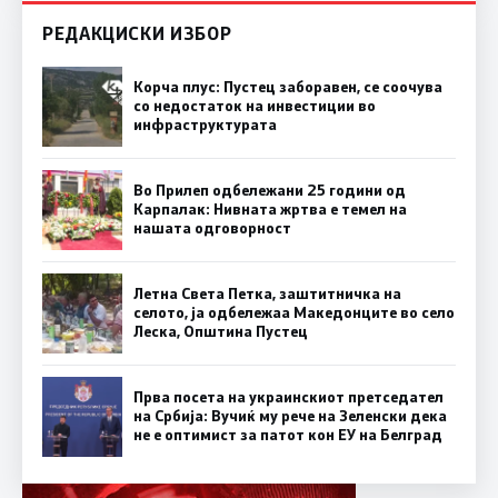
РЕДАКЦИСКИ ИЗБОР
Корча плус: Пустец заборавен, се соочува
со недостаток на инвестиции во
инфраструктурата
Во Прилеп одбележани 25 години од
Карпалак: Нивната жртва е темел на
нашата одговорност
Летна Света Петка, заштитничка на
селото, ја одбележаа Македонците во село
Леска, Општина Пустец
Прва посета на украинскиот претседател
на Србија: Вучиќ му рече на Зеленски дека
не е оптимист за патот кон ЕУ на Белград