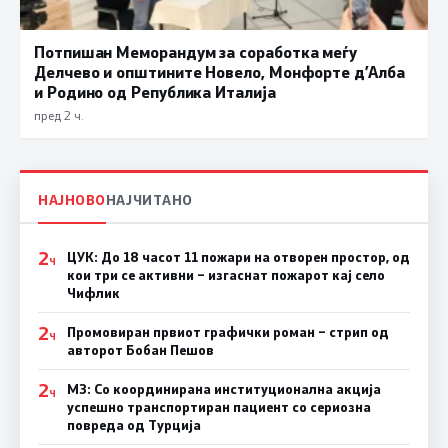
Потпишан Меморандум за соработка меѓу
Делчево и општините Новело, Монфорте д’Алба
и Родино од Република Италија
пред 2 ч.
НАЈНОВО
НАЈЧИТАНО
2
ЦУК: До 18 часот 11 пожари на отворен простор, од
Ч
кои три се активни – изгаснат пожарот кај село
Чифлик
2
Промовиран првиот графички роман – стрип од
Ч
авторот Бобан Пешов
2
МЗ: Со координирана институционална акција
Ч
успешно транспортиран пациент со сериозна
повреда од Турција