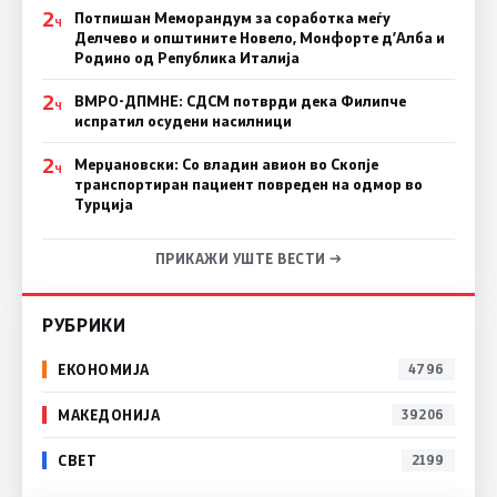
2
Потпишан Меморандум за соработка меѓу
Ч
Делчево и општините Новело, Монфорте д’Алба и
Родино од Република Италија
2
ВМРО-ДПМНЕ: СДСM потврди дека Филипче
Ч
испратил осудени насилници
2
Мерџановски: Со владин авион во Скопје
Ч
транспортиран пациент повреден на одмор во
Турција
ПРИКАЖИ УШТЕ ВЕСТИ →
РУБРИКИ
ЕКОНОМИЈА
4796
МАКЕДОНИЈА
39206
СВЕТ
2199