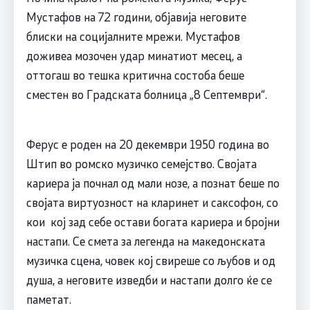
Мустафов на 72 години, објавија неговите
блиски на социјалните мрежи. Мустафов
доживеа мозочен удар минатиот месец, а
оттогаш во тешка критична состоба беше
сместен во Градската болница „8 Септември“.
Ферус е роден на 20 декември 1950 година во
Штип во ромско музичко семејство. Својата
кариера ја почнал од мали нозе, а познат беше по
својата виртуозност на кларинет и саксофон, со
кои кој зад себе остави богата кариера и бројни
настапи. Се смета за легенда на македонската
музичка сцена, човек кој свиреше со љубов и од
душа, а неговите изведби и настапи долго ќе се
паметат.