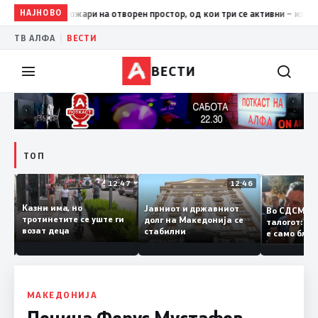
НАЈНОВО
17:42
ЦУК: До 18 часот 11 пожари на отворен простор, од кои
|
ТВ АЛФА
ВЕСТИ
ВЕСТИ
ТОП
12:50
12:47
12:46
Казни има, но
Јавниот и државниот
Во СДСМ 
ии и
тротинетите се уште ги
долг на Македонија се
талогот:
возат деца
стабилни
е само б
ето
копија ду
Заев
МАКЕДОНИЈА
Почина Ферус Мустафов,