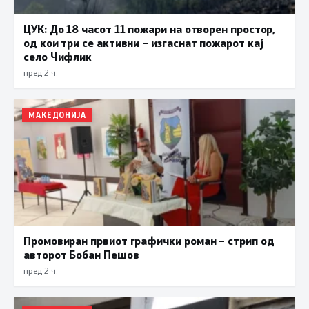
ЦУК: До 18 часот 11 пожари на отворен простор,
од кои три се активни – изгаснат пожарот кај
село Чифлик
пред 2 ч.
МАКЕДОНИЈА
Промовиран првиот графички роман – стрип од
авторот Бобан Пешов
пред 2 ч.