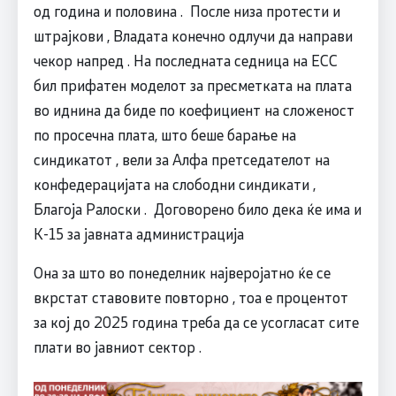
од година и половина . После низа протести и
штрајкови , Владата конечно одлучи да направи
чекор напред . На последната седница на ЕСС
бил прифатен моделот за пресметката на плата
во иднина да биде по коефициент на сложеност
по просечна плата, што беше барање на
синдикатот , вели за Алфа претседателот на
конфедерацијата на слободни синдикати ,
Благоја Ралоски . Договорено било дека ќе има и
К-15 за јавната администрација
Она за што во понеделник најверојатно ќе се
вкрстат ставовите повторно , тоа е процентот
за кој до 2025 година треба да се усогласат сите
плати во јавниот сектор .