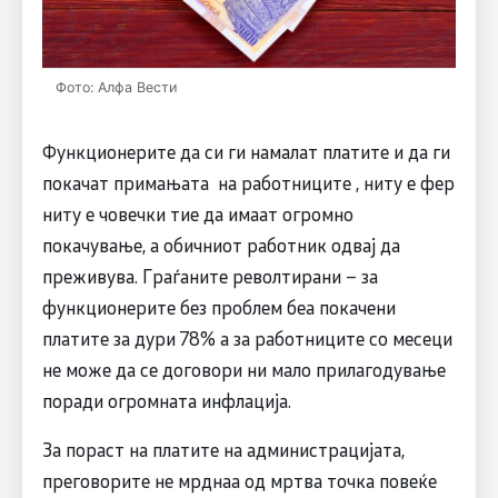
Фото: Алфа Вести
Функционерите да си ги намалат платите и да ги
покачат примањата на работниците , ниту е фер
ниту е човечки тие да имаат огромно
покачување, а обичниот работник одвај да
преживува. Граѓаните револтирани – за
функционерите без проблем беа покачени
платите за дури 78% а за работниците со месеци
не може да се договори ни мало прилагодување
поради огромната инфлација.
За пораст на платите на администрацијата,
преговорите не мрднаа од мртва точка повеќе