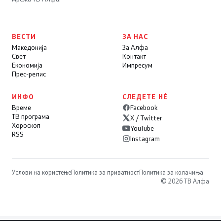
ВЕСТИ
ЗА НАС
Македонија
За Алфа
Свет
Контакт
Економија
Импресум
Прес-релис
ИНФО
СЛЕДЕТЕ НÉ
Време
Facebook
ТВ програма
X / Twitter
Хороскоп
YouTube
RSS
Instagram
Услови на користење
Политика за приватност
Политика за колачиња
© 2026 ТВ Алфа