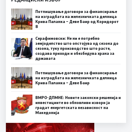
Потпишување договори за финансирање
на изградбата на железничката делница
Крива Паланка – Деве Баир од Коридорот
8
Серафимовски: Не ни е потребно
земјоделство што опстојува од сезона до
сезона, туку производство што расте,
создава приходи и обезбедува храна за
државата
Потпишување договори за финансирање
на изградбата на железничката делница
Крива Паланка – Деве Баир
ВМРО-ДПМНЕ: Новите законски решенија и
инвестициите во обновливи извори ја
градат енергетската независност на
Македонија