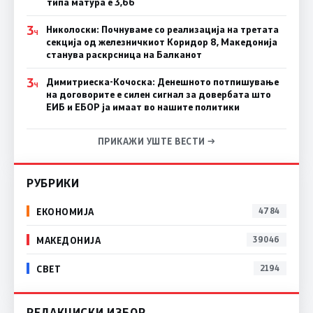
типа матура е 3,66
3
Николоски: Почнуваме со реализација на третата
Ч
секција од железничкиот Коридор 8, Македонија
станува раскрсница на Балканот
3
Димитриеска-Кочоска: Денешното потпишување
Ч
на договорите е силен сигнал за довербата што
ЕИБ и ЕБОР ја имаат во нашите политики
ПРИКАЖИ УШТЕ ВЕСТИ →
РУБРИКИ
ЕКОНОМИЈА
4784
МАКЕДОНИЈА
39046
СВЕТ
2194
РЕДАКЦИСКИ ИЗБОР