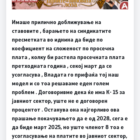
Имаше прилично доближување на
ставовите , барањето на синдикатите
пресметката во иднина да биде по
коефициент на сложеност по просечна
плата , колку би растела просечната плата
претходната година , секој март да се
усогласува , Владата го прифаќа тој наш
модел и со тоа решаваме еден голем
проблем . Договоривме дека ќе има К- 15 за
јавниот сектор, уште не е договорен
процентот . Останува она најгорливо ова
прашање покачувањето да е од 2028, сега е
да биде март 2025, но уште членот 8 тоа е
усогласување на платите во јавниот сектор,