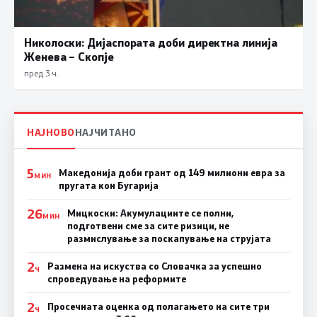
Николоски: Дијаспората доби директна линија
Женева – Скопје
пред 3 ч.
НАЈНОВО
НАЈЧИТАНО
5
Македонија доби грант од 149 милиони евра за
МИН
пругата кон Бугарија
26
Мицкоски: Акумулациите се полни,
МИН
подготвени сме за сите ризици, не
размислување за поскапување на струјата
2
Размена на искуства со Словачка за успешно
Ч
спроведување на реформите
2
Просечната оценка од полагањето на сите три
Ч