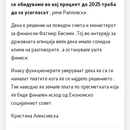
се обидуваме во кој процент до 2025 треба
да се усогласат
, рече Ралповски .
Дека е решение на повидок смета и министерот
за финансии Фатмир Бесими ..Тој во интервју за
државната агенција вели дека имало солидна
клима на разговорите , а останувале уште
финеси.
Инаку функционерите уверуваат дека ќе си ги
намалат платите кога ќе се најдело решението .
Тие наводно ќе земале плата по пресметката која
ќе биде финален исход од Економско
социјалниот совет.
Кристина Алексиеска