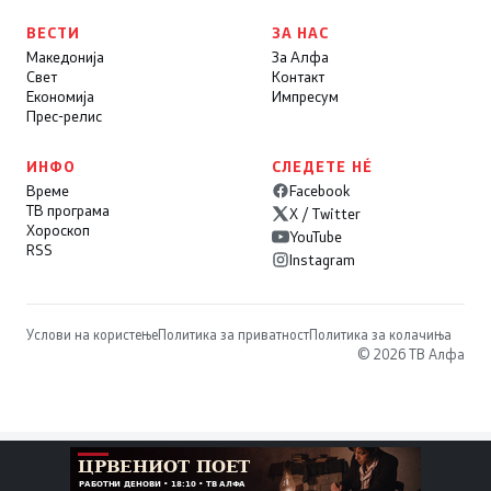
ВЕСТИ
ЗА НАС
Македонија
За Алфа
Свет
Контакт
Економија
Импресум
Прес-релис
ИНФО
СЛЕДЕТЕ НÉ
Време
Facebook
ТВ програма
X / Twitter
Хороскоп
YouTube
RSS
Instagram
Услови на користење
Политика за приватност
Политика за колачиња
© 2026 ТВ Алфа