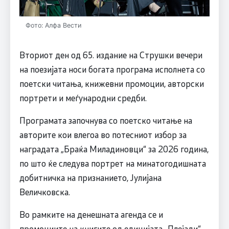
Фото: Алфа Вести
Вториот ден од 65. издание на Струшки вечери
на поезијата носи богата програма исполнета со
поетски читања, книжевни промоции, авторски
портрети и меѓународни средби.
Програмата започнува со поетско читање на
авторите кои влегоа во потесниот избор за
наградата „Браќа Миладиновци“ за 2026 година,
по што ќе следува портрет на минатогодишната
добитничка на признанието, Јулијана
Величковска.
Во рамките на денешната агенда се и
промоциите на книгите од едицијата „Плејади“,