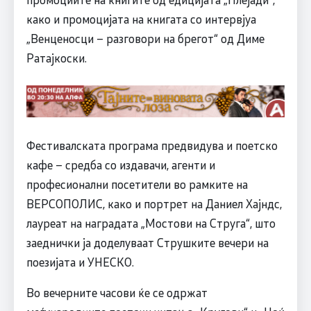
како и промоцијата на книгата со интервјуа
„Венценосци – разговори на брегот“ од Диме
Ратајкоски.
Фестивалската програма предвидува и поетско
кафе – средба со издавачи, агенти и
професионални посетители во рамките на
ВЕРСОПОЛИС, како и портрет на Даниел Хајндс,
лауреат на наградата „Мостови на Струга“, што
заеднички ја доделуваат Струшките вечери на
поезијата и УНЕСКО.
Во вечерните часови ќе се одржат