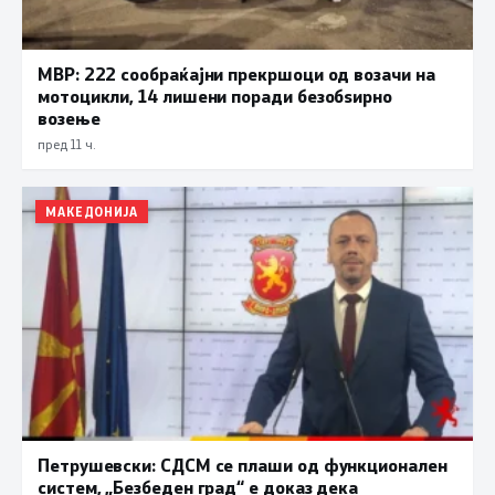
МВР: 222 сообраќајни прекршоци од возачи на
мотоцикли, 14 лишени поради безобѕирно
возење
пред 11 ч.
МАКЕДОНИЈА
Петрушевски: СДСМ се плаши од функционален
систем, „Безбеден град“ е доказ дека