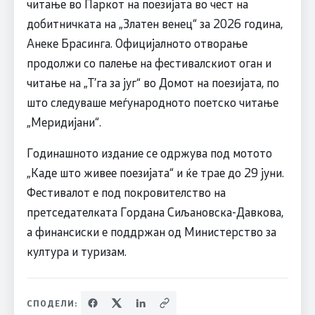
читање во Паркот на поезијата во чест на
добитничката на „Златен венец“ за 2026 година,
Анеке Брасинга. Официјалното отворање
продолжи со палење на фестивалскиот оган и
читање на „Т’га за југ“ во Домот на поезијата, по
што следуваше меѓународното поетско читање
„Меридијани“.
Годинашното издание се одржува под мотото
„Каде што живее поезијата“ и ќе трае до 29 јуни.
Фестивалот е под покровителство на
претседателката Гордана Сиљановска-Давкова,
а финансиски е поддржан од Министерство за
култура и туризам.
СПОДЕЛИ: