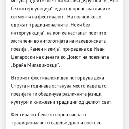
меѓународните поетски читања „Кругови“ и „Ноќ
без интерпункција“, еден од препознатливите
сегменти на фестивалот. На полноќ ќе се
одржат традиционалните „Ноќи без
интерпункција“, на кои ќе настапат поетите
застапени во антологијата на македонската
поезија „Камен и земја“, приредена од Иван
Џепароски на сцената во Домот на поезијата
„Браќа Миладиновци“.
Вториот фестивалски ден потврдува дека
Струга и годинава останува место каде што
поезијата ги обединува различните јазици,
култури и книжевни традиции од целиот свет.
Фестивалот беше отворен вчера со
традиционалното садење дрво и поетско