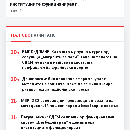
институциите функционираат
пред 11 ч.
НАЈНОВО
НАЈЧИТАНО
10
ВМРО-ДПМНЕ: Како што му пукна меурот од
Ч
сапуница „мигранти за пари“, така на талогот на
СДСМ му пука и најновата хистерија –
прифаќање на француски предлог
10
Даниловски: Ако правилно се применуваат
Ч
методите на заштита, може да се минимизира
ризикот од западнонилска треска
11
МВР: 222 сообраќајни прекршоци од возачи на
Ч
мотоцикли, 14 лишени поради безобѕирно возење
11
Петрушевски: СДСМ се плаши од функционален
Ч
систем, „Безбеден град“ е доказ дека
институциите функционираат