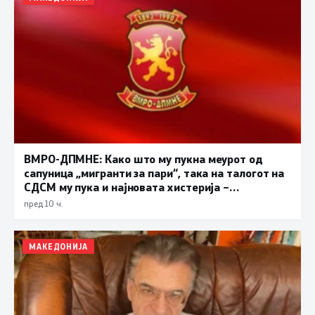
ВМРО-ДПМНЕ: Како што му пукна меурот од
сапуница „мигранти за пари“, така на талогот на
СДСМ му пука и најновата хистерија –
прифаќање на француски предлог
пред 10 ч.
МАКЕДОНИЈА