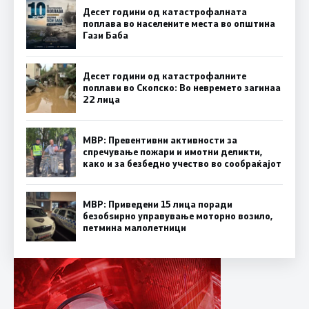
Десет години од катастрофалната
поплава во населените места во општина
Гази Баба
Десет години од катастрофалните
поплави во Скопско: Во невремето загинаа
22 лица
МВР: Превентивни активности за
спречување пожари и имотни деликти,
како и за безбедно учество во сообраќајот
МВР: Приведени 15 лица поради
безобѕирно управување моторно возило,
петмина малолетници