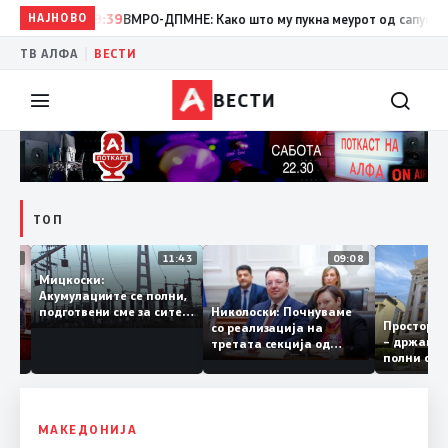
НАЈНОВО
19:39
ВМРО-ДПМНЕ: Како што му пукна меурот од сапуница „миг
|
ТВ АЛФА
ВЕСТИ
ВЕСТИ
ТОП
12:03
11:43
09:08
Мицкоски:
Акумулациите се полни,
грант
Николоски: Почнуваме
подготвени сме за сите
Простор
ра за
со реализација на
ризици, не размислување
– држав
ија
третата секција од
за поскапување на
полни с
железничкиот Коридор
струјата
8, Македонија станува
раскрсница на Балканот
МАКЕДОНИЈА