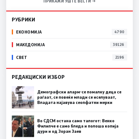
ПРИКАЖИ УШТЕ ВЕСТИ →
РУБРИКИ
ЕКОНОМИЈА
4790
МАКЕДОНИЈА
39126
СВЕТ
2196
РЕДАКЦИСКИ ИЗБОР
Демографски аларм-се помалку деца се
раѓаат, се повеќе млади се иселуваат,
Владата најавува сеопфатни мерки
Во СДСМ остана само талогот: Венко
Филипче е само бледа и полоша копија
дури и од Зоран Заев