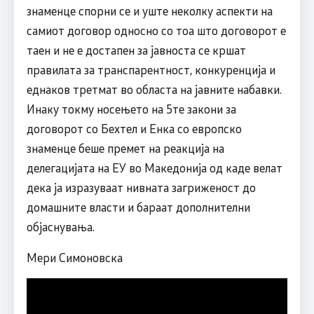
знаменце спорни се и уште неколку аспекти на
самиот договор односно со тоа што договорот е
таен и не е достапен за јавноста се кршат
правилата за транспарентност, конкуренција и
еднаков третмат во областа на јавните набавки.
Инаку токму носењето на 5те закони за
договорот со Бехтел и Енка со европско
знаменце беше премет на реакција на
делегацијата на ЕУ во Македонија од каде велат
дека ја изразуваат нивната загриженост до
домашните власти и бараат дополнителни
објаснувања.
Мери Симоновска