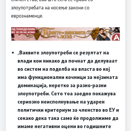
злоупотребата на носење закони со
еврознаменце.
„
Ваквите злоупотреби се резултат на
влади кои никако да почнат да делуваат
во систем на поделба на власта во кој
има функционални кочници за нејзината
доминација, неретко за разно-разни
злоупотреби. Сето тоа заедно покажува
сериозно неисполнување на ударен
политички критериум за членство во ЕУ и
секако дека така само ќе продолжиме да
имаме негативни оцени во годишните