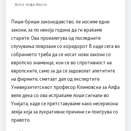
Фото: Алфа Вести
Пиши-бриши законодавство, ќе носиме едни
закони, за по некоја година да ги враќаме
старите. Ова произлегува од последните
случувања поврзани со коридорот 8 каде сега во
собранието треба да се носат нови закони со
европско знаменце, кои се во спротивност на
европските, само за да се задоволат апетитите
на фирмите, сметаат дел од експертите.
Универзитетскиот професор Климовски за Алфа
вели дека со ова испраќаме лоши сигнали во
Унијата, каде се претставуваме како несериозна
земја која за лукративни причини си поигрува со
правото.