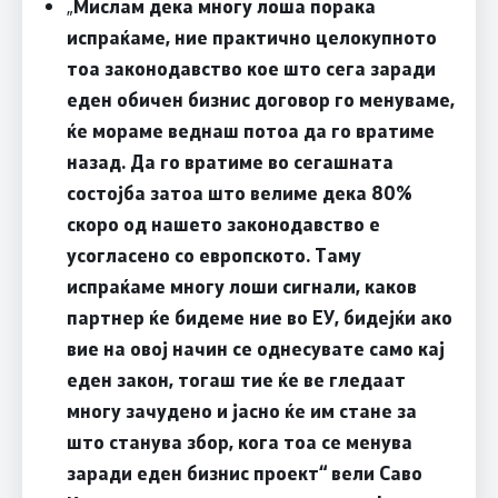
„
Мислам дека многу лоша порака
испраќаме, ние практично целокупното
тоа законодавство кое што сега заради
еден обичен бизнис договор го менуваме,
ќе мораме веднаш потоа да го вратиме
назад. Да го вратиме во сегашната
состојба затоа што велиме дека 80%
скоро од нашето законодавство е
усогласено со европското. Таму
испраќаме многу лоши сигнали, каков
партнер ќе бидеме ние во ЕУ, бидејќи ако
вие на овој начин се однесувате само кај
еден закон, тогаш тие ќе ве гледаат
многу зачудено и јасно ќе им стане за
што станува збор, кога тоа се менува
заради еден бизнис проект“ вели
Саво