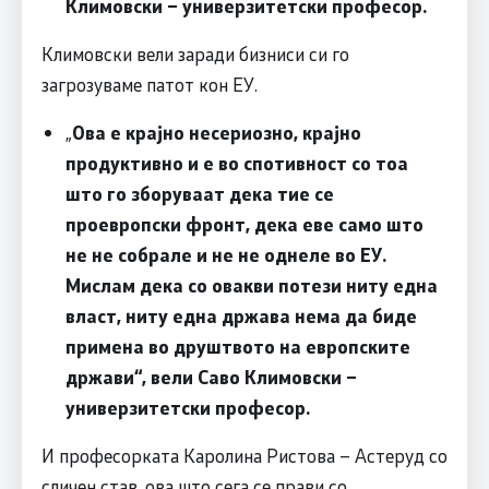
Климовски – универзитетски професор
.
Климовски вели заради бизниси си го
загрозуваме патот кон ЕУ.
„
Ова е крајно несериозно, крајно
продуктивно и е во спотивност со тоа
што го зборуваат дека тие се
проевропски фронт, дека еве само што
не не собрале и не не однеле во ЕУ.
Мислам дека со овакви потези ниту една
власт, ниту една држава нема да биде
примена во друштвото на европските
држави“, вели
Саво Климовски –
универзитетски професор
.
И професорката Каролина Ристова – Астеруд со
сличен став, ова што сега се прави со