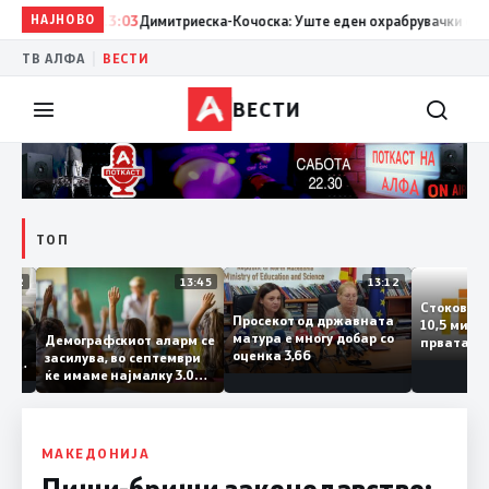
НАЈНОВО
13:03
Димитриеска-Кочоска: Уште еден охрабрувачки сигнал за
|
ТВ АЛФА
ВЕСТИ
ВЕСТИ
ТОП
14:12
13:45
13:12
Стоков
Просекот од државната
10,5 м
ата
матура е многу добар со
Демографскиот аларм се
првата
чката
оценка 3,66
засилува, во септември
година
аланка
ќе имаме најмалку 3.000
го зго
ектот
првачиња помалку
а
о слепа
е
МАКЕДОНИЈА
Пиши-бриши законодавство: