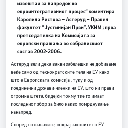
извештаи за напредок во
евроинтегративниот процес“ коментира
Каролина Ристова – Астеруд – Правен
факултет “ Јустинијан Први”, УКИМ ; прва
претседателка на Комисијата за
европски прашања во собранискиот
состав 2002-2006.
.
Астеруд вели дека вакви забелешки не добиваме
веќе само од технократските тела на ЕУ како
што е Европската комисија , туку и од
поединечни држави-членки на ЕУ, што ни прави
огромна штета, бидејќи токму тие го имаат
последниот збор за било какво помрднување
нанапред.
Според познавачите, покрај законите со ЕУ