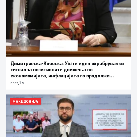
Димитриеска-Кочоска: Уште еден охрабрувачки
сигнал за позитивните движења во
економомијата, инфлацијата го продолжи
трендот на намалување и во јули изнесува 2,3
пред 1 ч.
проценти
МАКЕДОНИЈА