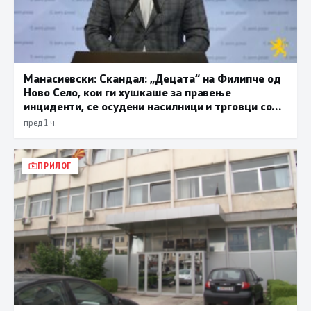
Манасиевски: Скандал: „Децата“ на Филипче од
Ново Село, кои ги хушкаше за правење
инциденти, се осудени насилници и трговци со
дрога
пред 1 ч.
ПРИЛОГ