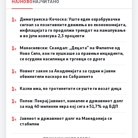
НАЈНОВО
НАЈЧИТАНО
1
Димитриеска-Кочоска: Уште еден охрабрувачки
Ч
сигнал за позитивните движења во економомијата,
инфлацијата го продолжи трендот на намалување
и во јули изнесува 2,3 проценти
1
Манасиевски: Скандал: „Децата“ на Филипче од
Ч
Ново Село, кои ги хушкаше за правење инциденти,
се осудени насилници и трговци со дрога
1
Новиот закон за Академијата за судии и јавни
Ч
обвинители наскоро во Собранието
1
Казни има, но тротинетите се уште ги возат деца
Ч
1
Попов: Покрај јавниот, намален и државниот долг
Ч
за над 40 милиони евра кој сега е 51,7% од БДП
1
Јавниот и државниот долг на Македонија се
Ч
стабилни