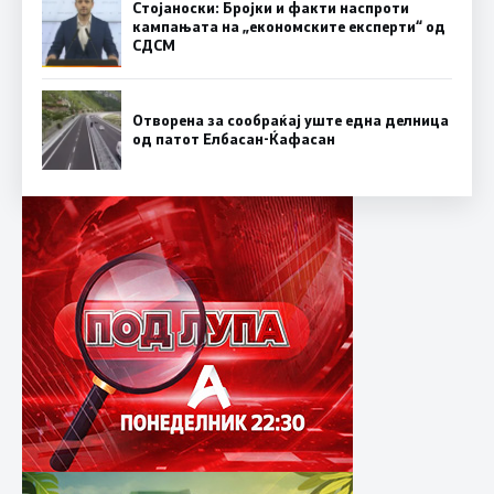
Стојаноски: Бројки и факти наспроти
кампањата на „економските експерти“ од
СДСM
Отворена за сообраќај уште една делница
од патот Елбасан-Ќафасан