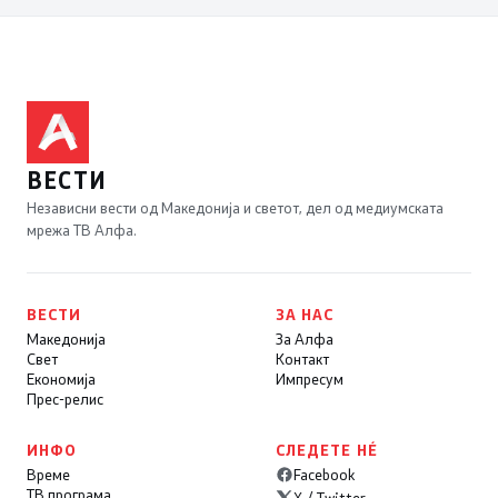
ВЕСТИ
Независни вести од Македонија и светот, дел од медиумската
мрежа ТВ Алфа.
ВЕСТИ
ЗА НАС
Македонија
За Алфа
Свет
Контакт
Економија
Импресум
Прес-релис
ИНФО
СЛЕДЕТЕ НÉ
Време
Facebook
ТВ програма
X / Twitter