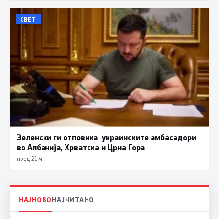
СВЕТ
Зеленски ги отповика украинските амбасадори
во Албанија, Хрватска и Црна Гора
пред 21 ч.
НАЈНОВО
НАЈЧИТАНО