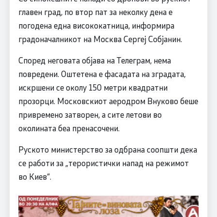
главен град, по втор пат за неколку дена е
погодена една висококатница, информира
градоначалникот на Москва Сергеј Собјанин.
Според неговата објава на Телеграм, нема
повредени. Оштетена е фасадата на зградата,
искршени се околу 150 метри квадратни
прозорци. Московскиот аеродром Внуково беше
привремено затворен, а сите летови во
околината беа пренасочени.
Руското министерство за одбрана соопшти дека
се работи за „терористички напад на режимот
во Киев“.