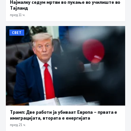
Најмалку седум мртви во пукање во училиште во
Тајланд
пред 11 ч.
СВЕТ
Трамп: Две работи ја убиваат Европа – првата е
имиграцијата, втората е енергијата
пред 21 ч.