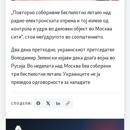
„Повторно соборивме беспилотно летало над
радио-електронската опрема и тој излезе од
контрола и удри во деловен објект во Москва
сити“, стои меѓудругото во соопштението.
Два дена претходно, украинскиот претседател
Володимир Зеленски изјави дека доаѓа војна во
Русија. Во неделата над Москва беа соборени
три беспилотни летала. Украинците не ја
презедоа одговорноста за нападите.
СПОДЕЛИ: