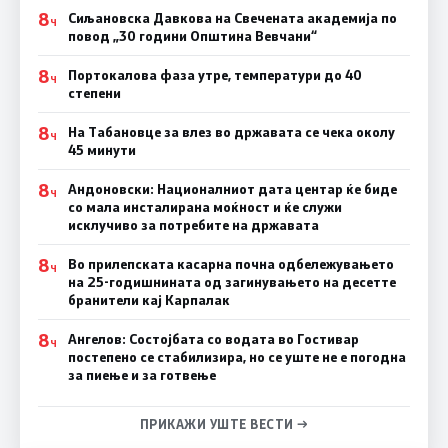
8
Сиљановска Давкова на Свечената академија по
Ч
повод „30 години Општина Вевчани“
8
Портокалова фаза утре, температури до 40
Ч
степени
8
На Табановце за влез во државата се чека околу
Ч
45 минути
8
Андоновски: Националниот дата центар ќе биде
Ч
со мала инсталирана моќност и ќе служи
исклучиво за потребите на државата
8
Во прилепската касарна почна одбележувањето
Ч
на 25-годишнината од загинувањето на десетте
бранители кај Карпалак
8
Ангелов: Состојбата со водата во Гостивар
Ч
постепено се стабилизира, но се уште не е погодна
за пиење и за готвење
ПРИКАЖИ УШТЕ ВЕСТИ →