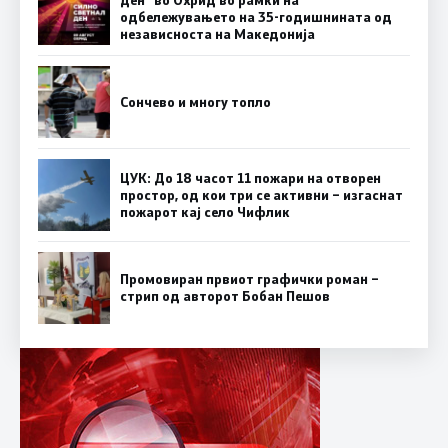
ден“ во Охрид во рамки на
одбележувањето на 35-годишнината од
независноста на Македонија
Сончево и многу топло
ЦУК: До 18 часот 11 пожари на отворен
простор, од кои три се активни – изгаснат
пожарот кај село Чифлик
Промовиран првиот графички роман –
стрип од авторот Бобан Пешов