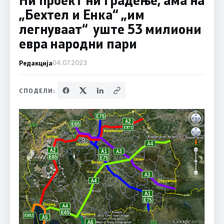
„Бехтел и Енка“ „им
легнуваат“ уште 53 милиони
евра народни пари
Редакција
04.07.2023
СПОДЕЛИ: