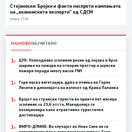
Стојаноски: Бројки и факти наспроти кампањата
на „економските експерти“ од СДСM
вчера, 17:41
НАЈНОВО
НАЈЧИТАНО
1
ЦУК: Попладнево зголемен ризик од појава и брзо
Ч
ширење на пожари на отворен простор и шумски
пожари поради многу висок FWI
1
Гори ниска вегетација, дрва и пченка во Горно
Ч
Лисиче и депонијата на излезот од Крива Паланка
1
Бројот на странски туристи во првите пет месеци
Ч
зголемен за 23,6 отсто, Македонија се
позиционира како атрактивна туристичка
дестинација
1
ВМРО-ДПМНЕ: Во случајот во Ново Село не се
Ч
инволвирани деца, туку возрасни луѓе на Заев,