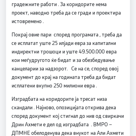
градежните работи . За коридорите нема
проект, наводно треба да се гради и проектира
истовремено .
Покрај овие пари според програмата , треба да
се исплатат уште 25 илјади евра за капитални
индиректни трошоци и уште 49.500.000 евра
кои меѓудругото ќе бидат и за обезбедување
канцеларии за надзорот. Се на се, според овој
документ до крај на годината треба да бидат
исплатени вкупно 250 милиони евра .
Изградбата на коридорите ја тресат низа
скандали . Најново, опозицијата открива дека
според документ кој стигнал до нив од свиркачи
Дрин Ахмети е дел од изградбата . ВМРО –
ДПМНЕ обелоденува дека внукот на Али Ахмети