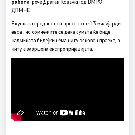
работи
, рече Драган Ковачки од ВМРО –
ДПМНЕ.
Вкупната вредност на проектот е 1.3 милијарди
евра , но сомнежите се дека сумата ќе биде
надмината бидејќи нема ниту основен проект, а
ниту е завршена експропријацијата.