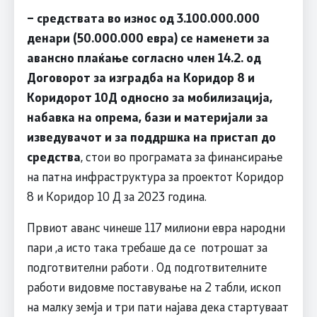
– средствата во износ од 3.100.000.000
денари (50.000.000 евра) се наменети за
авансно плаќање согласно член 14.2. од
Договорот за изградба на Коридор 8 и
Коридорот 10Д односно за мобилизација,
набавка на опрема, бази и материјали за
изведувачот и за поддршка на пристап до
средства
, стои во програмата за финансирање
на патна инфраструктура за проектот Коридор
8 и Коридор 10 Д за 2023 година.
Првиот аванс чинеше 117 милиони евра народни
пари ,а исто така требаше да се потрошат за
подготвителни работи . Од подготвителните
работи видовме поставување на 2 табли, ископ
на малку земја и три пати најава дека стартуваат