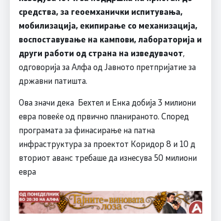
средства, за геоемханички испитувања,
мобилизација, екипирање со механизација,
воспоставување на кампови, лабораторија и
други работи од страна на изведувачот
,
одговорија за Алфа од Јавното претпријатие за
државни патишта.
Ова значи дека Бехтел и Енка добија 3 милиони
евра повеќе од првично планираното. Според
програмата за финасирање на патна
инфраструктура за проектот Коридор 8 и 10 д
вториот аванс требаше да изнесува 50 милиони
евра