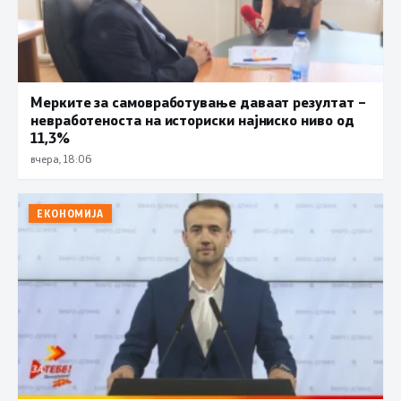
Мерките за самовработување даваат резултат –
невработеноста на историски најниско ниво од
11,3%
вчера, 18:06
ЕКОНОМИЈА