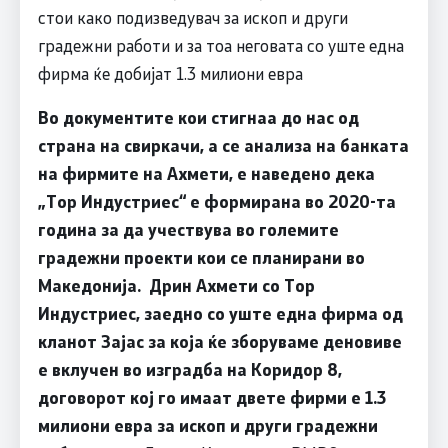
стои како подизведувач за ископ и други
градежни работи и за тоа неговата со уште една
фирма ќе добијат 1.3 милиони евра
Во документите кои стигнаа до нас од
страна на свиркачи, а се анализа на банката
на фирмите на Ахмети, е наведено дека
„Тор Индустриес“ е формирана во 2020-та
година за да учествува во големите
градежни проекти кои се планирани во
Македонија. Дрин Ахмети со Тор
Индустриес, заедно со уште една фирма од
кланот Зајас за која ќе зборуваме деновиве
е вклучен во изградба на Коридор 8,
договорот кој го имаат двете фирми е 1.3
милиони евра за ископ и други градежни