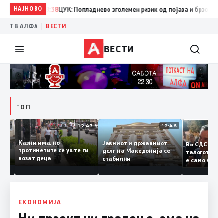
НАЈНОВО
08:38
ЦУК: Попладнево зголемен ризик од појава и брзо ширење
|
ТВ АЛФА
ВЕСТИ
ВЕСТИ
ТОП
12:50
12:47
12:46
Казни има, но
Јавниот и државниот
Во СДС
дии и
тротинетите се уште ги
долг на Македонија се
талого
возат деца
стабилни
е само
нието
копија 
Заев
ЕКОНОМИЈА
Ни проект ни градење, ама на