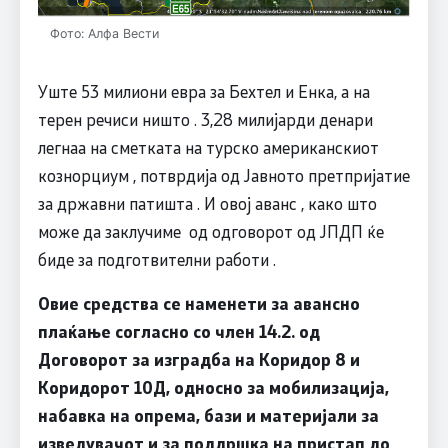
Фото: Алфа Вести
Уште 53 милиони евра за Бехтел и Енка, а на
терен речиси ништо . 3,28 милијарди денари
легнаа на сметката на турско американскиот
кознорциум , потврдија од Јавното претпријатие
за државни патишта . И овој аванс , како што
може да заклучиме од одговорот од ЈПДП ќе
биде за подготвителни работи .
Овие средства се наменети за авансно
плаќање согласно со член 14.2. од
Договорот за изградба на Коридор 8 и
Коридорот 10Д, односно за мобилизација,
набавка на опрема, бази и материјали за
изведувачот и за поддршка на пристап до