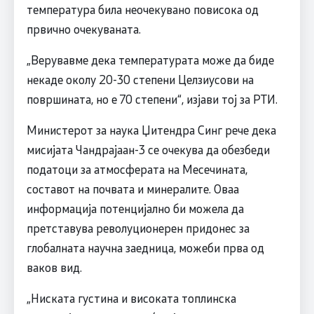
температура била неочекувано повисока од
првично очекуваната.
„Верувавме дека температурата може да биде
некаде околу 20-30 степени Целзиусови на
површината, но е 70 степени“, изјави тој за РТИ.
Министерот за наука Џитендра Синг рече дека
мисијата Чандрајаан-3 се очекува да обезбеди
податоци за атмосферата на Месечината,
составот на почвата и минералите. Оваа
информација потенцијално би можела да
претставува револуционерен придонес за
глобалната научна заедница, можеби прва од
ваков вид.
„Ниската густина и високата топлинска