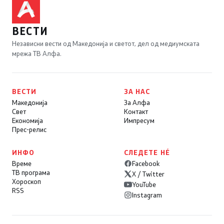
ВЕСТИ
Независни вести од Македонија и светот, дел од медиумската
мрежа ТВ Алфа.
ВЕСТИ
ЗА НАС
Македонија
За Алфа
Свет
Контакт
Економија
Импресум
Прес-релис
ИНФО
СЛЕДЕТЕ НÉ
Време
Facebook
ТВ програма
X / Twitter
Хороскоп
YouTube
RSS
Instagram