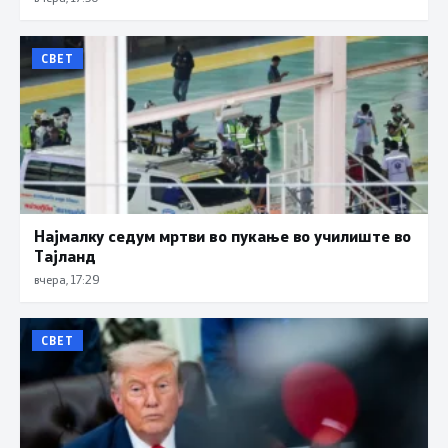
СВЕТ
Најмалку седум мртви во пукање во училиште во
Тајланд
вчера, 17:29
СВЕТ