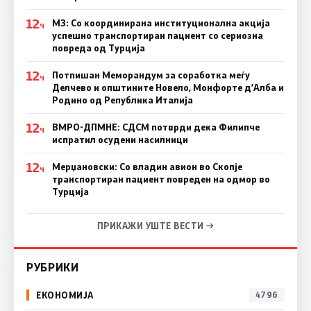
12
МЗ: Со координирана институционална акција
Ч
успешно транспортиран пациент со сериозна
повреда од Турција
12
Потпишан Меморандум за соработка меѓу
Ч
Делчево и општините Новело, Монфорте д’Алба и
Родино од Република Италија
12
ВМРО-ДПМНЕ: СДСM потврди дека Филипче
Ч
испратил осудени насилници
12
Мерџановски: Со владин авион во Скопје
Ч
транспортиран пациент повреден на одмор во
Турција
ПРИКАЖИ УШТЕ ВЕСТИ →
РУБРИКИ
ЕКОНОМИЈА
4796