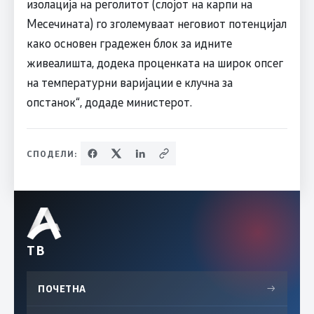
изолација на реголитот (слојот на карпи на
Месечината) го зголемуваат неговиот потенцијал
како основен градежен блок за идните
живеалишта, додека проценката на широк опсег
на температурни варијации е клучна за
опстанок“, додаде министерот.
СПОДЕЛИ:
ТВ
ПОЧЕТНА
→