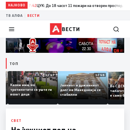
НАЈНОВО
17:42
ЦУК: До 18 часот 11 пожари на отворен простор, од кои 
|
ТВ АЛФА
ВЕСТИ
ВЕСТИ
ТОП
12:50
12:47
12:46
Казни има, но
Јавниот и државниот
Во СДСМ
дии и
тротинетите се уште ги
долг на Македонија се
талогот
возат деца
стабилни
е само 
ието
копија д
Заев
СВЕТ
На јужниот пол на