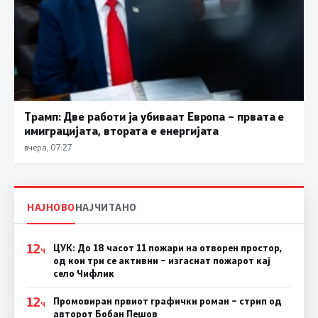
Трамп: Две работи ја убиваат Европа – првата е
имиграцијата, втората е енергијата
вчера, 07:27
НАЈНОВО
НАЈЧИТАНО
12
ЦУК: До 18 часот 11 пожари на отворен простор,
Ч
од кои три се активни – изгаснат пожарот кај
село Чифлик
12
Промовиран првиот графички роман – стрип од
Ч
авторот Бобан Пешов