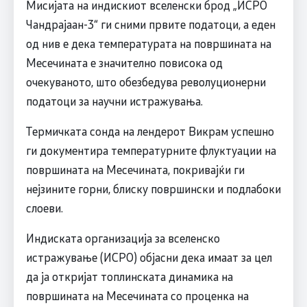
Мисијата на индискиот вселенски брод „ИСРО
Чандрајаан-3“ ги сними првите податоци, а еден
од нив е дека температурата на површината на
Месечината е значително повисока од
очекуваното, што обезбедува револуционерни
податоци за научни истражувања.
Термичката сонда на лендерот Викрам успешно
ги документира температурните флуктуации на
површината на Месечината, покривајќи ги
нејзините горни, блиску површински и подлабоки
слоеви.
Индиската организација за вселенско
истражување (ИСРО) објасни дека имаат за цел
да ја откријат топлинската динамика на
површината на Месечината со проценка на