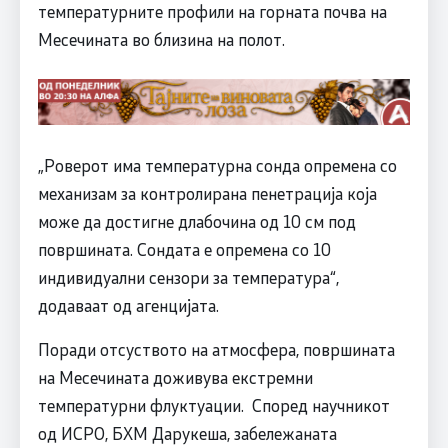
температурните профили на горната почва на
Месечината во близина на полот.
„Роверот има температурна сонда опремена со
механизам за контролирана пенетрација која
може да достигне длабочина од 10 см под
површината. Сондата е опремена со 10
индивидуални сензори за температура“,
додаваат од агенцијата.
Поради отсуството на атмосфера, површината
на Месечината доживува екстремни
температурни флуктуации. Според научникот
од ИСРО, БХМ Дарукеша, забележаната