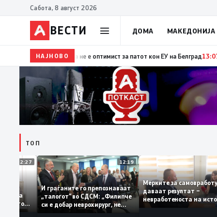
Сабота, 8 август 2026
ВЕСТИ
ДОМА
МАКЕДОНИЈА
НАЈНОВО
15:29
Прва посета на украинскиот претседател на С
ТОП
12:27
12:19
Мерките за самовра
уваат: За
И граѓаните го препознаваат
даваат резултат –
ција треба
„талогот“ во СДСМ: „Филипче
невработеноста на 
 домашното
си е добар неврохирург, не
најниско ниво од 11
треба се занимава со