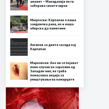
аманет – Македонија не ги
заборава своите херои
Мицкоски: Карпалак е наша
заедничка рана, но и наша
обврска да паметиме
Ангелов за двете заседи кај
Карпалак
Марковски: Ако ни се појават
нови случаи на заразени од
Западен-нил, ќе треба
помасовна акција за
уништување на комарците