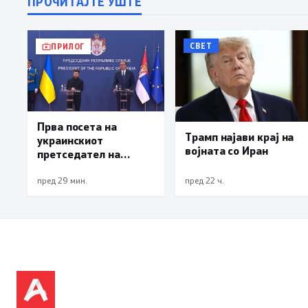
ПРОЧИТАЈТЕ УШТЕ
СВЕТ
ПРИЛОГ
Прва посета на
Трамп најави крај на
украинскиот
војната со Иран
претседател на
Србија: Вучиќ му рече
на Зеленски дека не е
пред 29 мин.
пред 22 ч.
оптимист за патот
кон ЕУ на Белград