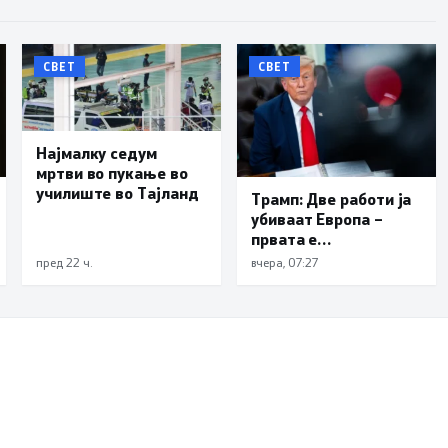
СВЕТ
СВЕТ
Најмалку седум
мртви во пукање во
училиште во Тајланд
Трамп: Две работи ја
убиваат Европа –
првата е
имиграцијата,
пред 22 ч.
вчера, 07:27
втората е енергијата