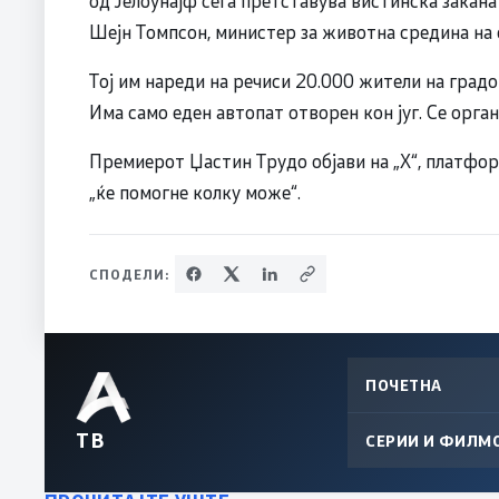
од Јелоунајф сега претставува вистинска закана
Шејн Томпсон, министер за животна средина на 
Тој им нареди на речиси 20.000 жители на градо
Има само еден автопат отворен кон југ. Се орга
Премиерот Џастин Трудо објави на „X“, платфор
„ќе помогне колку може“.
СПОДЕЛИ:
ПОЧЕТНА
ТВ
СЕРИИ И ФИЛМ