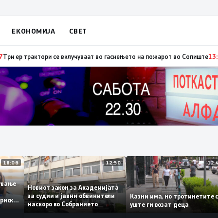
ЕКОНОМИЈА
СВЕТ
рбија: Вучиќ му рече на Зеленски дека не е оптимист за патот кон ЕУ на 
18:06
12:50
ботување
Новиот закон за Академијата
за судии и јавни обвинители
Казни има, но тротинети
историски
наскоро во Собранието
уште ги возат деца
,3%