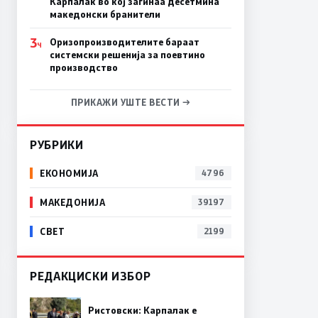
Карпалак во кој загинаа десетмина
македонски бранители
3
Оризопроизводителите бараат
Ч
системски решенија за поевтино
производство
ПРИКАЖИ УШТЕ ВЕСТИ →
РУБРИКИ
ЕКОНОМИЈА
4796
МАКЕДОНИЈА
39197
СВЕТ
2199
РЕДАКЦИСКИ ИЗБОР
Ристовски: Карпалак е