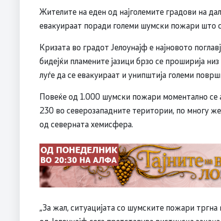
Жителите на еден од најголемите градови на дал
евакуираат поради големи шумски пожари што се
Кризата во градот Јелоунајф е најновото поглав
бидејќи пламените јазици брзо се проширија низ
луѓе да се евакуираат и унипштија големи површи
Повеќе од 1.000 шумски пожари моментално се 
230 во северозападните територии, по многу ж
од северната хемисфера.
„За жал, ситуацијата со шумските пожари тргна