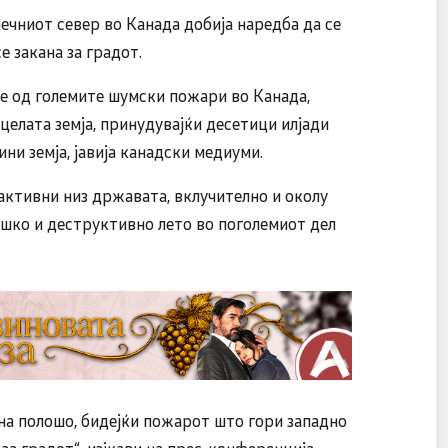
ечниот север во Канада добија наредба да се
 закана за градот.
је од големите шумски пожари во Канада,
 целата земја, принудувајќи десетици илјади
ни земја, јавија канадски медиуми.
активни низ државата, вклучително и околу
ешко и деструктивно лето во поголемиот дел
 на полошо, бидејќи пожарот што гори западно