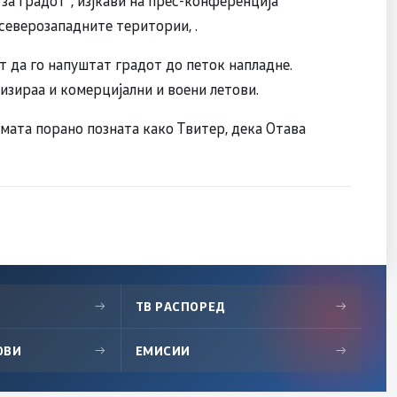
 за градот“, изјкави на прес-конференција
северозападните територии, .
т да го напуштат градот до петок напладне.
низираа и комерцијални и воени летови.
мата порано позната како Твитер, дека Отава
→
ТВ РАСПОРЕД
→
ОВИ
→
ЕМИСИИ
→