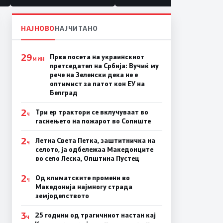
НАЈНОВО
НАЈЧИТАНО
29
Прва посета на украинскиот
МИН
претседател на Србија: Вучиќ му
рече на Зеленски дека не е
оптимист за патот кон ЕУ на
Белград
2
Три ер трактори се вклучуваат во
Ч
гаснењето на пожарот во Сопиште
2
Летна Света Петка, заштитничка на
Ч
селото, ја одбележаа Македонците
во село Леска, Општина Пустец
2
Од климатските промени во
Ч
Македонија најмногу страда
земјоделството
3
25 години од трагичниот настан кај
Ч