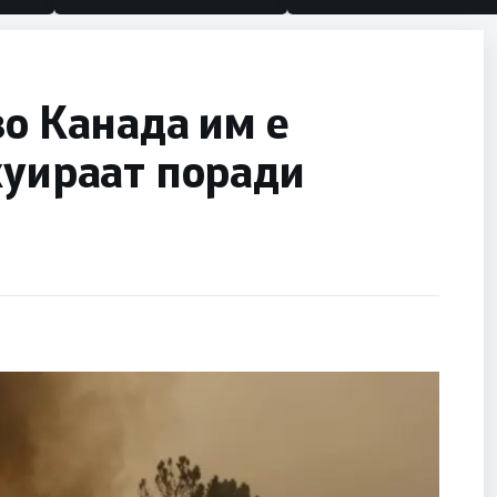
во Канада им е
куираат поради