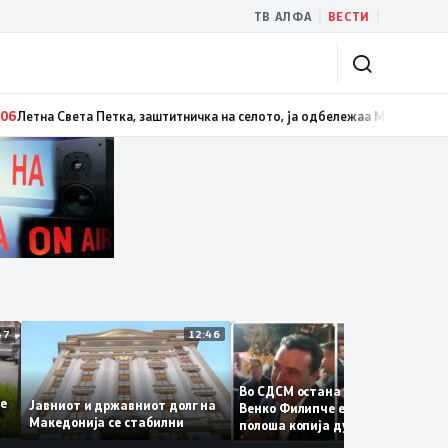
|
|
ТВ АЛФА
ВЕСТИ
Белград
13:07
Три ер трактори се вклучуваат во гаснењето на пожарот в
12:47
12:46
12:3
Во СДСМ остана само талогот
те се
Јавниот и државниот долг на
Венко Филипче е само бледа 
Македонија се стабилни
полоша копија дури и од Зора
Заев