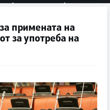
половина тунел во слепа
улица, сега имаме цели
за примената на
от за употреба на
к