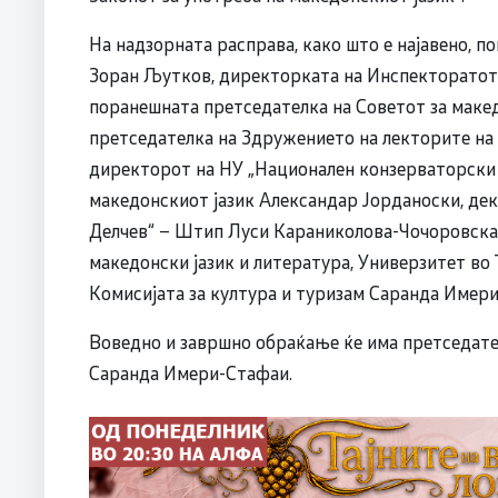
На надзорната расправа, како што е најавено, п
Зоран Љутков, директорката на Инспекторатот 
поранешната претседателка на Советот за маке
претседателка на Здружението на лекторите на 
директорот на НУ „Национален конзерваторски 
македонскиот јазик Александар Јорданоски, де
Делчев“ – Штип Луси Караниколова-Чочоровска,
македонски јазик и литература, Универзитет во
Комисијата за култура и туризам Саранда Имери
Воведно и завршно обраќање ќе има претседател
Саранда Имери-Стафаи.