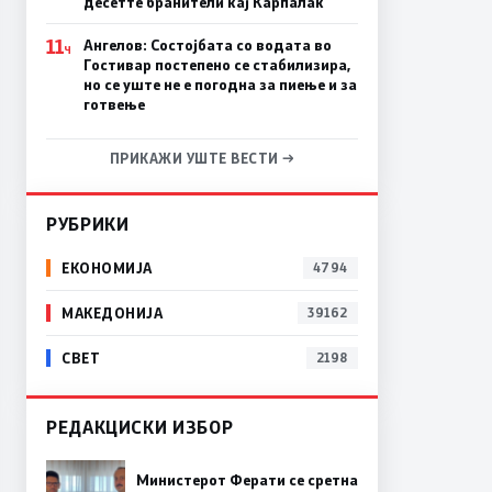
десетте бранители кај Карпалак
11
Ангелов: Состојбата со водата во
Ч
Гостивар постепено се стабилизира,
но се уште не е погодна за пиење и за
готвење
ПРИКАЖИ УШТЕ ВЕСТИ →
РУБРИКИ
ЕКОНОМИЈА
4794
МАКЕДОНИЈА
39162
СВЕТ
2198
РЕДАКЦИСКИ ИЗБОР
Министерот Ферати се сретна