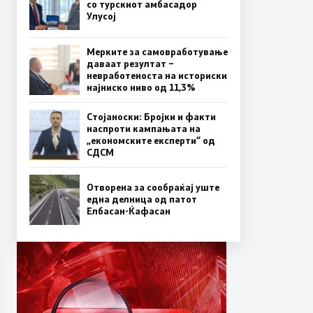
со турскиот амбасадор
Улусој
Мерките за самовработување
даваат резултат –
невработеноста на историски
најниско ниво од 11,3%
Стојаноски: Бројки и факти
наспроти кампањата на
„економските експерти“ од
СДСM
Отворена за сообраќај уште
една делница од патот
Елбасан-Ќафасан