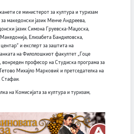
оканети се министерот за култура и туризам
за македонски јазик Менче Андреева,
донски јазик Симона Груевска-Маџоска,
Македонија, Елизабета Бандиловска,
центар” и експерт за заштита на
канката на Филолошкиот факултет „Гоце
 вонреден професор на Студиска програма за
 Тетово Михајло Марковиќ и претседателка на
 Стафаи.
ка на Комисијата за култура и туризам,