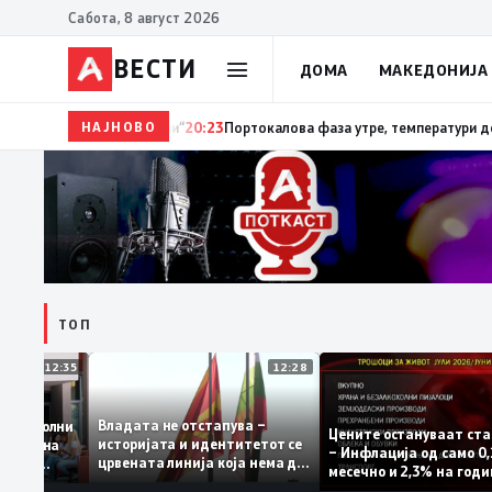
Сабота, 8 август 2026
ВЕСТИ
ДОМА
МАКЕДОНИЈА
НАЈНОВО
20:24
Сиљановска Давкова на Свечената академија 
ТОП
12:35
12:28
Владата не отстапува –
 се задоволни
Цените остануваат
историјата и идентитетот се
учениците на
– Инфлација од сам
црвената линија која нема да
ржавната
месечно и 2,3% на 
се погази
ниво