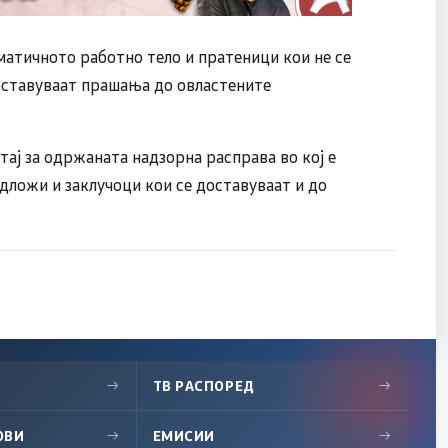
матичното работно тело и пратеници кои не се
оставуваат прашања до овластените
ај за одржаната надзорна расправа во кој е
дложи и заклучоци кои се доставуваат и до
→
ТВ РАСПОРЕД
→
ОВИ
→
ЕМИСИИ
→