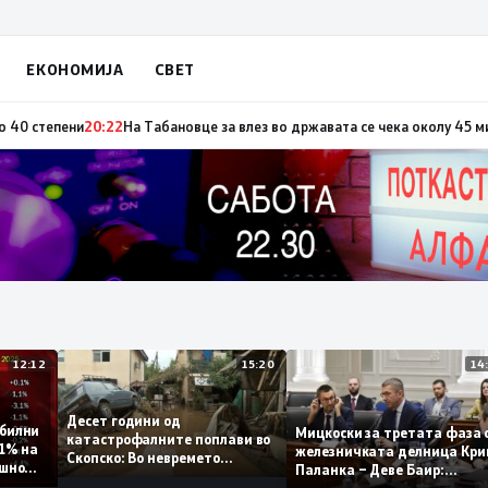
ЕКОНОМИЈА
СВЕТ
по повод „30 години Општина Вевчани“
20:23
Портокалова фаза утре, те
12:12
15:20
Десет години од
 стабилни
Мицкоски за третата ф
катастрофалните поплави во
о 0,1% на
железничката делница 
Скопско: Во невремето
годишно
Паланка – Деве Баир:
загинаа 22 лица
Проектот нема да заврш