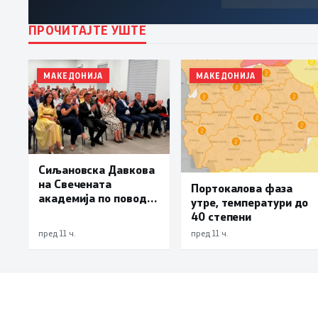
ПРОЧИТАЈТЕ УШТЕ
МАКЕДОНИЈА
МАКЕДОНИЈА
Сиљановска Давкова
на Свечената
Портокалова фаза
академија по повод
утре, температури до
„30 години Општина
40 степени
Вевчани“
пред 11 ч.
пред 11 ч.