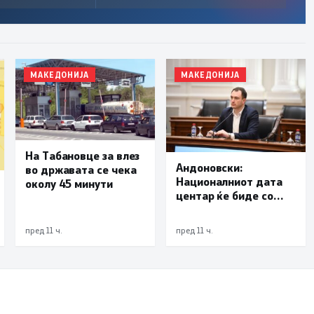
МАКЕДОНИЈА
МАКЕДОНИЈА
На Табановце за влез
Андоновски:
во државата се чека
Националниот дата
околу 45 минути
центар ќе биде со
мала инсталирана
моќност и ќе служи
пред 11 ч.
пред 11 ч.
исклучиво за
потребите на
државата