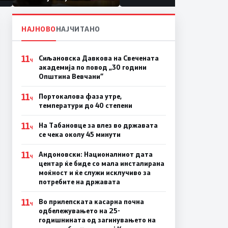
првачиња помалку
на
НАЈНОВО
НАЈЧИТАНО
11
Сиљановска Давкова на Свечената
Ч
академија по повод „30 години
Општина Вевчани“
11
Портокалова фаза утре,
Ч
температури до 40 степени
11
На Табановце за влез во државата
Ч
се чека околу 45 минути
11
Андоновски: Националниот дата
Ч
центар ќе биде со мала инсталирана
моќност и ќе служи исклучиво за
потребите на државата
11
Во прилепската касарна почна
Ч
одбележувањето на 25-
годишнината од загинувањето на