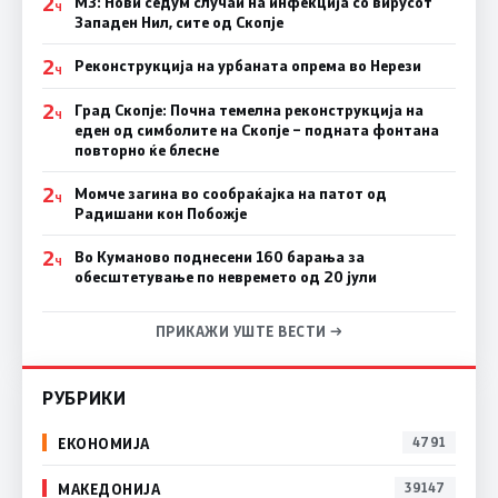
2
МЗ: Нови седум случаи на инфекција со вирусот
Ч
Западен Нил, сите од Скопје
2
Реконструкција на урбаната опрема во Нерези
Ч
2
Град Скопје: Почна темелна реконструкција на
Ч
еден од симболите на Скопје – подната фонтана
повторно ќе блесне
2
Момче загина во сообраќајка на патот од
Ч
Радишани кон Побожје
2
Во Куманово поднесени 160 барања за
Ч
обесштетување по невремето од 20 јули
ПРИКАЖИ УШТЕ ВЕСТИ →
РУБРИКИ
ЕКОНОМИЈА
4791
МАКЕДОНИЈА
39147