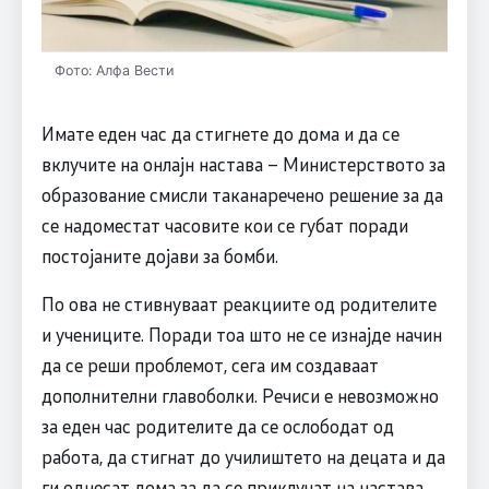
Фото: Алфа Вести
Имате еден час да стигнете до дома и да се
вклучите на онлајн настава – Министерството за
образование смисли таканаречено решение за да
се надоместат часовите кои се губат поради
постојаните дојави за бомби.
По ова не стивнуваат реакциите од родителите
и учениците. Поради тоа што не се изнајде начин
да се реши проблемот, сега им создаваат
дополнителни главоболки. Речиси е невозможно
за еден час родителите да се ослободат од
работа, да стигнат до училиштето на децата и да
ги однесат дома за да се приклучат на настава.