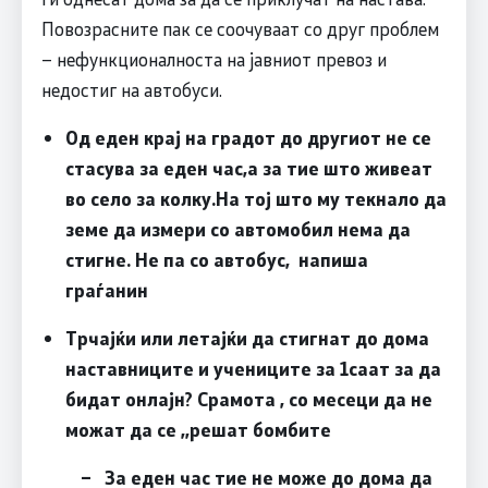
Повозрасните пак се соочуваат со друг проблем
– нефункционалноста на јавниот превоз и
недостиг на автобуси.
Од еден крај на градот до другиот не се
стасува за еден час,а за тие што живеат
во село за колку.На тој што му текнало да
земе да измери со автомобил нема да
стигне.
Не па со автобус, напиша
граѓанин
Трчајќи или летајќи да стигнат до дома
наставниците и учениците за 1саат за да
бидат онлајн? Срамота , со месеци да не
можат да се ,,решат бомбите
– За еден час тие не може до дома да