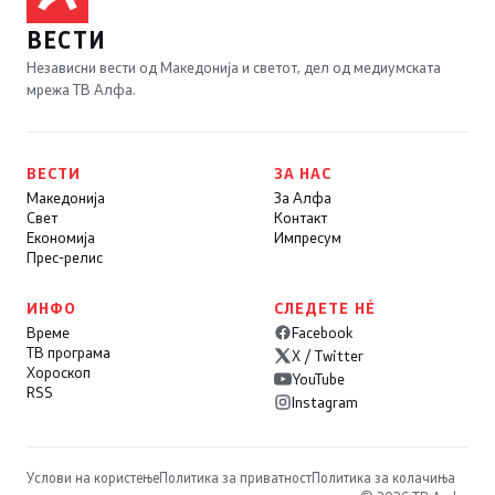
ВЕСТИ
Независни вести од Македонија и светот, дел од медиумската
мрежа ТВ Алфа.
ВЕСТИ
ЗА НАС
Македонија
За Алфа
Свет
Контакт
Економија
Импресум
Прес-релис
ИНФО
СЛЕДЕТЕ НÉ
Време
Facebook
ТВ програма
X / Twitter
Хороскоп
YouTube
RSS
Instagram
Услови на користење
Политика за приватност
Политика за колачиња