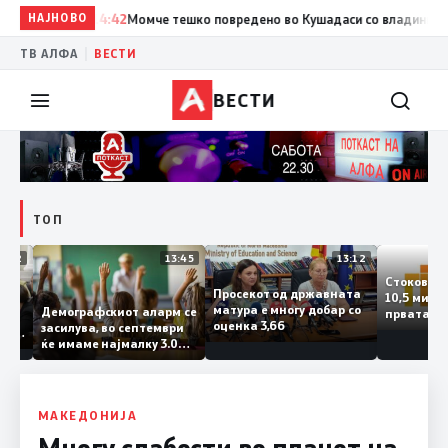
НАЈНОВО
14:42
Момче тешко повредено во Кушадаси со владиниот авио
|
ТВ АЛФА
ВЕСТИ
ВЕСТИ
ТОП
14:12
13:45
13:12
Стоков
Просекот од државната
10,5 м
ата
матура е многу добар со
Демографскиот аларм се
првата
чката
оценка 3,66
засилува, во септември
година
аланка
ќе имаме најмалку 3.000
го згол
ектот
првачиња помалку
а
о слепа
МАКЕДОНИЈА
Многу слабости во планот на