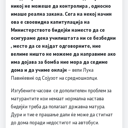
никој не можеше да контролира , односно
имаше реална закана. Сега на некој начин
ова е своевидна капитулација на
Министерството бидејќи наместо да се
осигураме дека училиштата ни се безбедни
, место да се најдат одговорните, ние
велиме ништо не можеме да направиме ако
има дојава за бомба ние мора да седиме
дома и да учиме онлајн
– вели Лука
Павиќевиќ од Сојузот на средношколци.
Изгубените часови се дополителен проблем за
матурантите кои немаат нормална настава
бидејќи треба да полагаат државна матура.
Дури и тие е прашање дали ќе може да стигнат
до дома поради недостигот на автобуси.