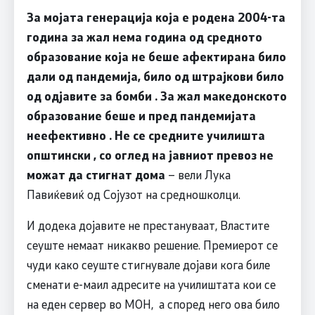
За мојата генерација која е родена 2004-та
година за жал нема година од средното
образование која не беше афектирана било
дали од пандемија, било од штрајкови било
од одјавите за бомби . За жал македонското
образование беше и пред пандемијата
неефективно . Не се средните училишта
општински , со оглед на јавниот превоз не
можат да стигнат дома
– вели Лука
Павиќевиќ од Сојузот на средношколци.
И додека дојавите не престануваат, Властите
сеуште немаат никакво решение. Премиерот се
чуди како сеуште стигнувале дојави кога биле
сменати е-маил адресите на училиштата кои се
на еден сервер во МОН, а според него ова било