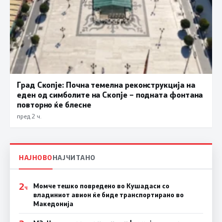
Град Скопје: Почна темелна реконструкција на
еден од симболите на Скопје – подната фонтана
повторно ќе блесне
пред 2 ч.
НАЈНОВО
НАЈЧИТАНО
2
Момче тешко повредено во Кушадаси со
Ч
владиниот авион ќе биде транспортирано во
Македонија