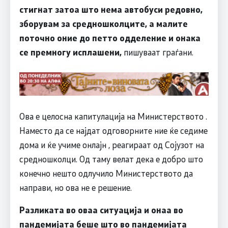
стигнат затоа што нема автобуси редовно,
зборувам за средношколците, а малите
поточно оние до петто одделение и онака
се премногу исплашени,
пишуваат граѓани.
Ова е целосна капитулација на Министерството .
Наместо да се најдат одговорните ние ќе седиме
дома и ќе учиме онлајн , реагираат од Сојузот на
средношколци. Од таму велат дека е добро што
конечно нешто одлучило Министерството да
направи, но ова не е решение.
Разликата во оваа ситуација и онаа во
пандемијата беше што во пандемијата