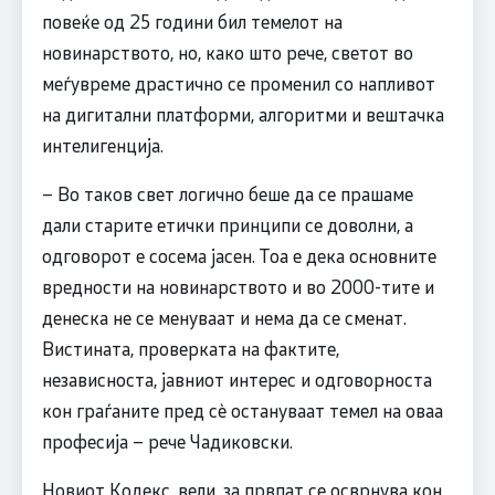
повеќе од 25 години бил темелот на
новинарството, но, како што рече, светот во
меѓувреме драстично се променил со напливот
на дигитални платформи, алгоритми и вештачка
интелигенција.
– Во таков свет логично беше да се прашаме
дали старите етички принципи се доволни, а
одговорот е сосема јасен. Тоа е дека основните
вредности на новинарството и во 2000-тите и
денеска не се менуваат и нема да се сменат.
Вистината, проверката на фактите,
независноста, јавниот интерес и одговорноста
кон граѓаните пред сѐ остануваат темел на оваа
професија – рече Чадиковски.
Новиот Кодекс, вели, за првпат се осврнува кон