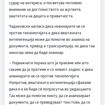
судир на интереси, и посветува поголемо
внимание на достоинството на жртвите,
заштитата на децата и приватноста.
Чадиковски нагласи дека новинарите не се
против технологијата и дека вештачката
интелигенција може да помогне во анализа на
документи, превод и транскрипција, но дека таа
никогаш нема да биде новинар.
– Најважната порака што ја праќаме или што
сакаме да ја пратиме и со новиот кодекс е дека
новинарите не се против технологијата.
Напротив, вештачката интелигенција сфаќаме
дека е и ќе биде сѐ поприсутна во редакциите.
Таа може да помогне многу, да се анализираат
документи, да се преведуваат текстови, да се