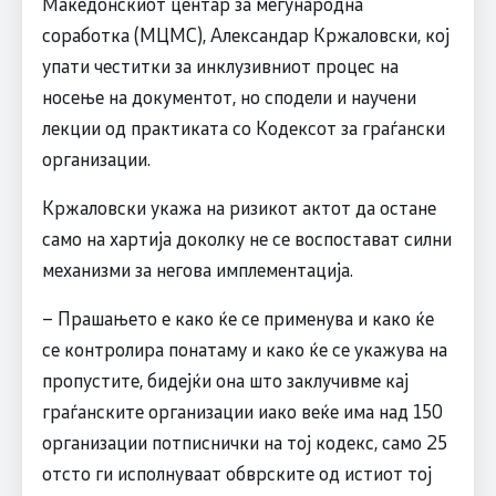
Македонскиот центар за меѓународна
соработка (МЦМС), Александар Кржаловски, кој
упати честитки за инклузивниот процес на
носење на документот, но сподели и научени
лекции од практиката со Кодексот за граѓански
организации.
Кржаловски укажа на ризикот актот да остане
само на хартија доколку не се воспостават силни
механизми за негова имплементација.
– Прашањето е како ќе се применува и како ќе
се контролира понатаму и како ќе се укажува на
пропустите, бидејќи она што заклучивме кај
граѓанските организации иако веќе има над 150
организации потписнички на тој кодекс, само 25
отсто ги исполнуваат обврските од истиот тој