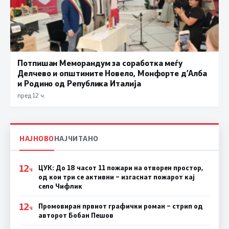
Потпишан Меморандум за соработка меѓу
Делчево и општините Новело, Монфорте д’Алба
и Родино од Република Италија
пред 12 ч.
НАЈНОВО
НАЈЧИТАНО
12
ЦУК: До 18 часот 11 пожари на отворен простор,
Ч
од кои три се активни – изгаснат пожарот кај
село Чифлик
12
Промовиран првиот графички роман – стрип од
Ч
авторот Бобан Пешов