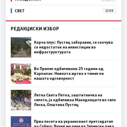
СВЕТ
2199
РЕДАКЦИСКИ ИЗБОР
Корча плус: Пустец заборавен, се соочува
со недостаток на инвестиции во
инфраструктурата
Во Прилеп одбележани 25 години од
Карпалак: Нивната жртва е темел на
нашата одговорност
Летна Света Петка, заштитничка на
селото, ја одбележаа Македонците во село
Леска, Општина Пустец
Прва посета на украинскиот претседател
на Србија: Вучиќ му рече на Зеленски дека