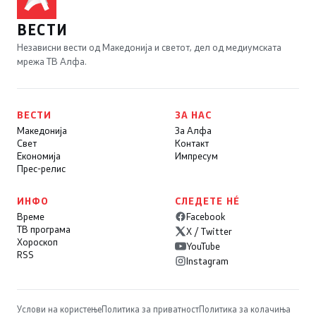
ВЕСТИ
Независни вести од Македонија и светот, дел од медиумската
мрежа ТВ Алфа.
ВЕСТИ
ЗА НАС
Македонија
За Алфа
Свет
Контакт
Економија
Импресум
Прес-релис
ИНФО
СЛЕДЕТЕ НÉ
Време
Facebook
ТВ програма
X / Twitter
Хороскоп
YouTube
RSS
Instagram
Услови на користење
Политика за приватност
Политика за колачиња