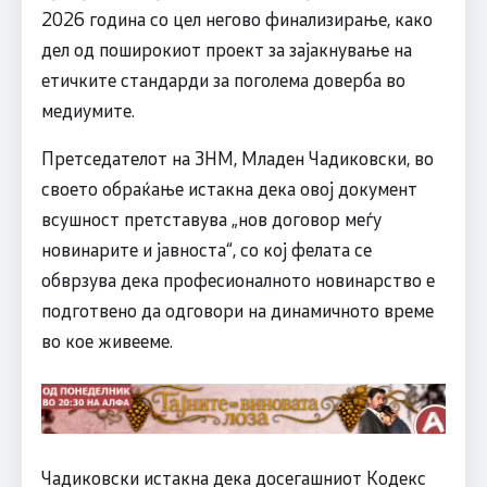
2026 година со цел негово финализирање, како
дел од поширокиот проект за зајакнување на
етичките стандарди за поголема доверба во
медиумите.
Претседателот на ЗНМ, Младен Чадиковски, во
своето обраќање истакна дека овој документ
всушност претставува „нов договор меѓу
новинарите и јавноста“, со кој фелата се
обврзува дека професионалното новинарство е
подготвено да одговори на динамичното време
во кое живееме.
Чадиковски истакна дека досегашниот Кодекс