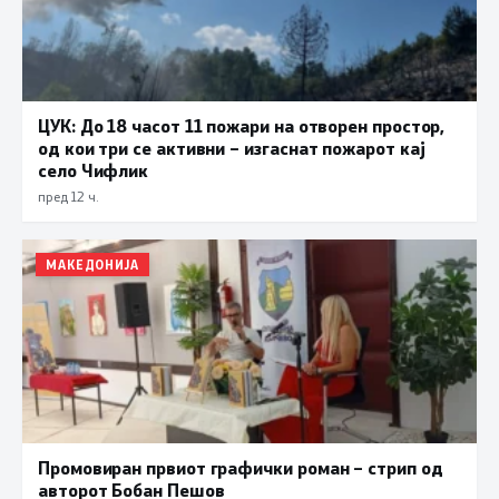
ЦУК: До 18 часот 11 пожари на отворен простор,
од кои три се активни – изгаснат пожарот кај
село Чифлик
пред 12 ч.
МАКЕДОНИЈА
Промовиран првиот графички роман – стрип од
авторот Бобан Пешов