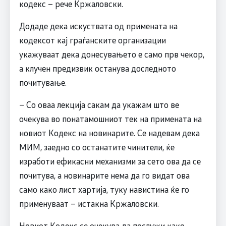
кодекс – рече Кржаловски.
Додаде дека искуствата од примената на
кодексот кај граѓанските организации
укажуваат дека донесувањето е само прв чекор,
а клучен предизвик останува доследното
почитување.
– Со оваа лекција сакам да укажам што ве
очекува во понатамошниот тек на примената на
новиот Кодекс на новинарите. Се надевам дека
МИМ, заедно со останатите чинители, ќе
изработи ефикасни механизми за сето ова да се
почитува, а новинарите нема да го видат ова
само како лист хартија, туку навистина ќе го
применуваат – истакна Кржаловски.
Новиот Кодекс се очекува да послужи како