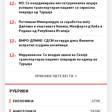
12
МЗ: Со координирана институционална акција
Ч
успешно транспортиран пациент со сериозна
повреда од Турција
12
Потпишан Меморандум за соработка меѓу
Ч
Делчево и општините Новело, Монфорте д’Алба и
Родино од Република Италија
12
ВМРО-ДПМНЕ: СДСM потврди дека Филипче
Ч
испратил осудени насилници
12
Мерџановски: Со владин авион во Скопје
Ч
транспортиран пациент повреден на одмор во
Турција
ПРИКАЖИ УШТЕ ВЕСТИ →
РУБРИКИ
ЕКОНОМИЈА
4796
МАКЕДОНИЈА
39206