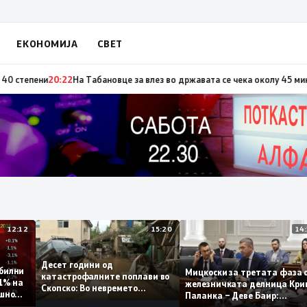
ЕКОНОМИЈА
СВЕТ
 повод „30 години Општина Вевчани“
20:23
Портокалова фаза утре, темпе
12:12
15:20
Десет години од
 стабилни
Мицкоски за третата ф
катастрофалните поплави во
мо 0,1% на
железничката делница
Скопско: Во невремето
 годишно
Паланка – Деве Баир:
загинаа 22 лица
Проектот нема да завр