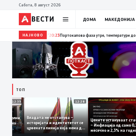
Сабота, 8 август 2026
ВЕСТИ
ДОМА
МАКЕДОНИЈА
НАЈНОВО
20:24
Сиљановска Давкова на Свечената академија по
ТОП
12:35
12:28
Владата не отстапува –
е се задоволни
Цените остануваат
историјата и идентитетот се
 учениците на
– Инфлација од са
црвената линија која нема да
државната
месечно и 2,3% на
се погази
ниво