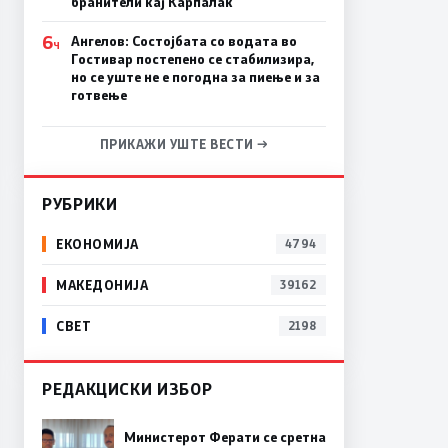
бранители кај Карпалак
6
Ангелов: Состојбата со водата во
Ч
Гостивар постепено се стабилизира,
но се уште не е погодна за пиење и за
готвење
ПРИКАЖИ УШТЕ ВЕСТИ →
РУБРИКИ
ЕКОНОМИЈА
4794
МАКЕДОНИЈА
39162
СВЕТ
2198
РЕДАКЦИСКИ ИЗБОР
Министерот Ферати се сретна