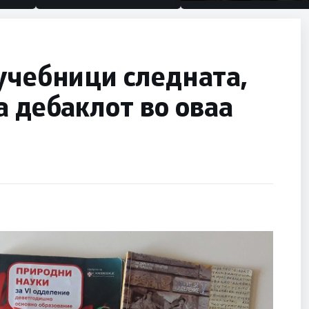
половина тунел во слеп
улица, сега имаме цели
учебници следната,
а дебаклот во оваа