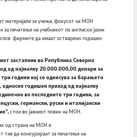
ат материјали за учење, фокусот на МОН
к за печатење на учебникот по англиски јазик
услов фирмите да имаат остварено годишен
иот застапник во Република Северна
од од најмалку 20.000.000,00 денари за
 три години кој се однесува за барањето
к, односно годишен приход од најмалку
единечно во последните три години, за
цуски, германски, руски и италијански
ие“,
стои во јавниот повик на МОН.
ик од страна на МОН е
т тие да конкурираат за печатење на