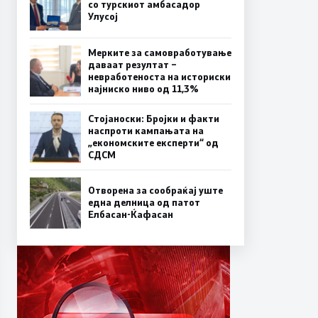
со турскиот амбасадор
Улусој
Мерките за самовработување
даваат резултат –
невработеноста на историски
најниско ниво од 11,3%
Стојаноски: Бројки и факти
наспроти кампањата на
„економските експерти“ од
СДСM
Отворена за сообраќај уште
една делница од патот
Елбасан-Ќафасан