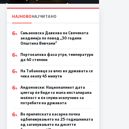
првачиња помалку
а
на
НАЈНОВО
НАЈЧИТАНО
6
Сиљановска Давкова на Свечената
Ч
академија по повод „30 години
Општина Вевчани“
6
Портокалова фаза утре, температури
Ч
до 40 степени
6
На Табановце за влез во државата се
Ч
чека околу 45 минути
6
Андоновски: Националниот дата
Ч
центар ќе биде со мала инсталирана
моќност и ќе служи исклучиво за
потребите на државата
6
Во прилепската касарна почна
Ч
одбележувањето на 25-годишнината
од загинувањето на десетте