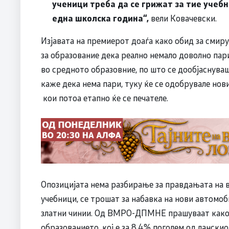
ученици треба да се грижат за тие учебн
една школска година“,
вели Ковачевски.
Изјавата на премиерот доаѓа како обид за смир
за образование дека реално немало доволно пар
во средното образовние, по што се дообјаснува
каже дека нема пари, туку ќе се одобрувале нов
кои потоа етапно ќе се печателе.
Опозицијата нема разбирање за правдањата на в
учебници, се трошат за набавка на нови автомоби
златни чинии. Од ВМРО-ДПМНЕ прашуваат како 
образованието, кој е за 8,4% поголем од лански