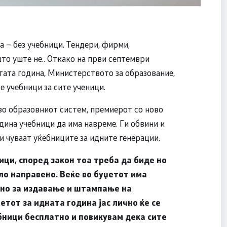
а – без учебници. Тендери, фирми,
то уште не.. Откако на први септември
тата година, Министерството за образование,
 учебници за сите ученици.
 во образовниот систем, премиерот со ново
одина учебници да има навреме. Ги обвини и
ги чуваат уќебниците за идните генерации.
ици, според закон тоа треба да биде но
ло направено. Веќе во буџетот има
чно за издавање и штампање на
етот за идната година јас лично ќе се
бници бесплатно и повикувам дека сите