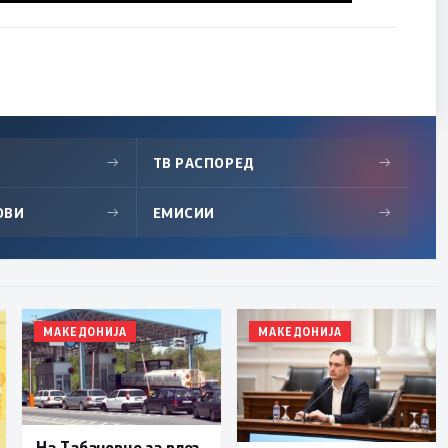
→
ТВ РАСПОРЕД
→
ОВИ
→
ЕМИСИИ
→
МАКЕДОНИЈА
МАКЕДОНИЈА
На Табановце за влез