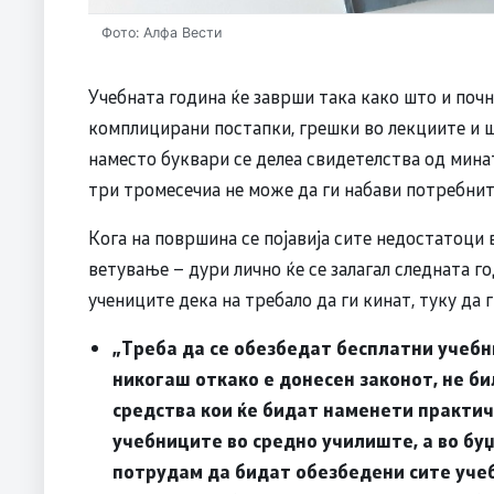
Фото: Алфа Вести
Учебната година ќе заврши така како што и почн
комплицирани постапки, грешки во лекциите и ш
наместо буквари се делеа свидетелства од мина
три тромесечиа не може да ги набави потребните
Кога на површина се појавија сите недостатоци
ветување – дури лично ќе се залагал следната г
учениците дека на требало да ги кинат, туку да 
„Треба да се обезбедат бесплатни учебн
никогаш откако е донесен законот, не би
средства кои ќе бидат наменети практи
учебниците во средно училиште, а во буџ
потрудам да бидат обезбедени сите уче