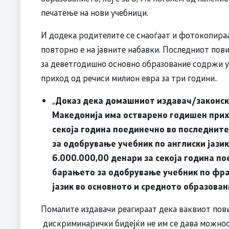
печатење на нови учебници.
И додека родителите се снаоѓаат и фотокопира
повторно е на јавните набавки. Последниот пови
за деветгодишно основно образование содржи 
приход од речиси милион евра за три години..
„
Доказ дека домашниот издавач/законск
Македонија има остварено годишен прих
секоја година поединечно во последните
за одобрување учебник по англиски јази
6.000.000,00 денари за секоја година по
барањето за одобрување учебник по фран
јазик во основното и средното образован
Помалите издавачи реагираат дека ваквиот пов
дискриминарички бидејќи не им се дава можнос