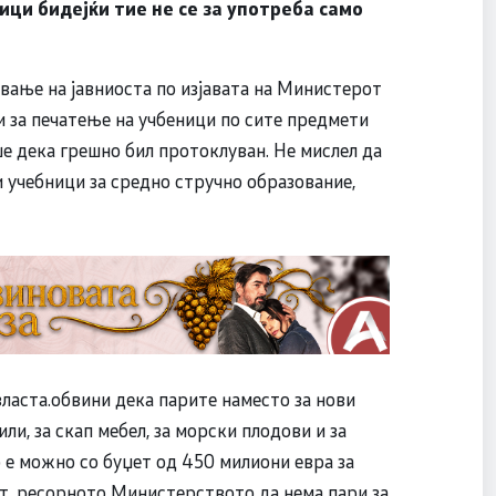
ици бидејќи тие не се за употреба само
ување на јавниоста по изјавата на Министерот
и за печатење на учбеници по сите предмети
ше дека грешно бил протоклуван. Не мислел да
и учебници за средно стручно образование,
ласта.обвини дека парите наместо за нови
ли, за скап мебел, за морски плодови и за
е можно со буџет од 450 милиони евра за
от, ресорното Министерството да нема пари за