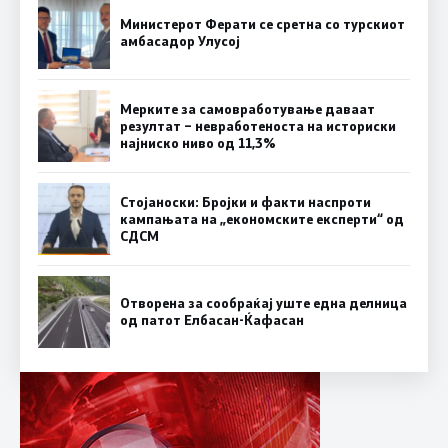
Министерот Ферати се сретна со турскиот
амбасадор Улусој
Мерките за самовработување даваат
резултат – невработеноста на историски
најниско ниво од 11,3%
Стојаноски: Бројки и факти наспроти
кампањата на „економските експерти“ од
СДСM
Отворена за сообраќај уште една делница
од патот Елбасан-Ќафасан