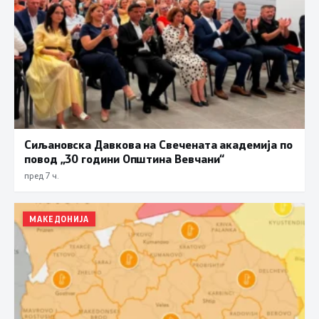
Сиљановска Давкова на Свечената академија по
повод „30 години Општина Вевчани“
пред 7 ч.
МАКЕДОНИЈА