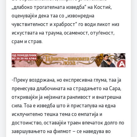
„длабоко трогателната изведба“ на Костиќ,
оценувајќи дека таа со „извонредна
чувствителност и храброст“ го води ликот низ
искуствата на траума, осаменост, отуѓеност,
срам и страв.
-Преку воздржана, но експресивна глума, таа ја
пренесува длабочината на страдањето на Сара,
откривајќи ја нејзината ранливост и внатрешна
сила. Тоа е изведба што ѝ пристапува на една
исклучително тешка тема со емпатија и
достоинство, оставајќи траен впечаток долго по
завршувањето на филмот – се наведува во