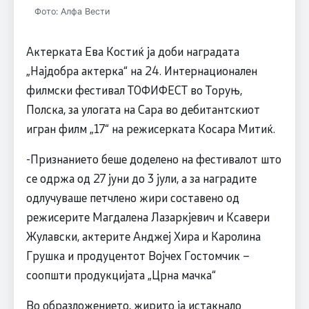
Фото: Алфа Вести
Актерката Ева Костиќ ја доби наградата
„Најдобра актерка“ на 24. Интернационален
филмски фестивал ТОФИФЕСТ во Торуњ,
Полска, за улогата на Сара во дебитантскиот
игран филм „17“ на режисерката Косара Митиќ.
-Признанието беше доделено на фестивалот што
се одржа од 27 јуни до 3 јули, а за наградите
одлучуваше петчлено жири составено од
режисерите Магдалена Лазаркјевич и Ксавери
Жулавски, актерите Анджеј Хира и Каролина
Грушка и продуцентот Војчех Гостомчик –
соопшти продукцијата „Црна мачка“
Во образложението, жирито ја истакнало