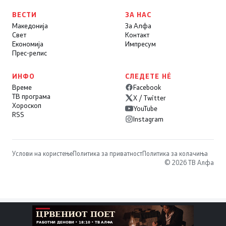
ВЕСТИ
ЗА НАС
Македонија
За Алфа
Свет
Контакт
Економија
Импресум
Прес-релис
ИНФО
СЛЕДЕТЕ НÉ
Време
Facebook
ТВ програма
X / Twitter
Хороскоп
YouTube
RSS
Instagram
Услови на користење
Политика за приватност
Политика за колачиња
© 2026 ТВ Алфа