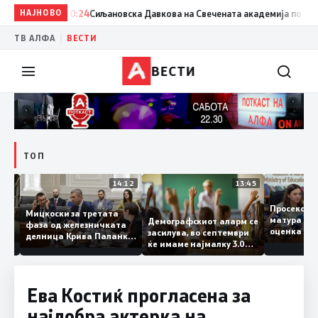
НАЈНОВО
20:24
Сиљановска Давкова на Свечената академија по повод „
|
ТВ АЛФА
ВЕСТИ
ВЕСТИ
ТОП
15:20
14:12
13:45
Просеко
Мицкоски за третата
матура 
Демографскиот аларм се
фаза од железничката
: Во
оценка 
засилува, во септември
делница Крива Паланка
 22
ќе имаме најмалку 3.000
– Деве Баир: Проектот
првачиња помалку
нема да заврши на
половина тунел во слепа
улица, сега имаме
Ева Костиќ прогласена за
целина
најдобра актерка на