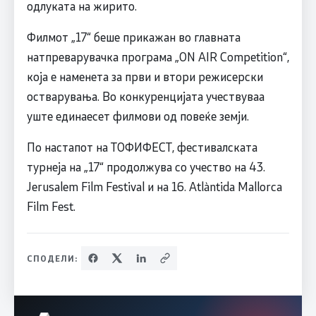
одлуката на жирито.
Филмот „17“ беше прикажан во главната
натпреварувачка програма „ON AIR Competition“,
која е наменета за први и втори режисерски
остварувања. Во конкуренцијата учествуваа
уште единаесет филмови од повеќе земји.
По настапот на ТОФИФЕСТ, фестивалската
турнеја на „17“ продолжува со учество на 43.
Jerusalem Film Festival и на 16. Atlàntida Mallorca
Film Fest.
СПОДЕЛИ: