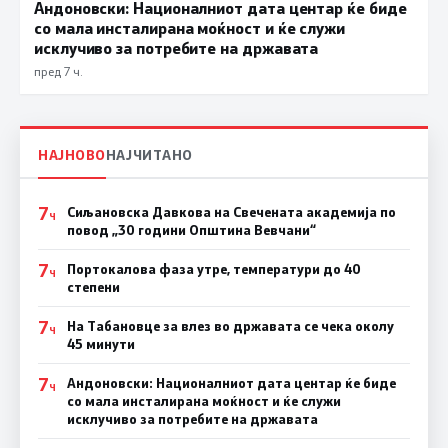
Андоновски: Националниот дата центар ќе биде
со мала инсталирана моќност и ќе служи
исклучиво за потребите на државата
пред 7 ч.
НАЈНОВО
НАЈЧИТАНО
7
Сиљановска Давкова на Свечената академија по
Ч
повод „30 години Општина Вевчани“
7
Портокалова фаза утре, температури до 40
Ч
степени
7
На Табановце за влез во државата се чека околу
Ч
45 минути
7
Андоновски: Националниот дата центар ќе биде
Ч
со мала инсталирана моќност и ќе служи
исклучиво за потребите на државата