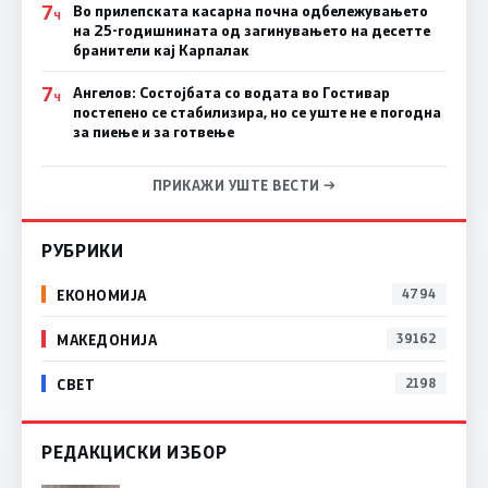
7
Во прилепската касарна почна одбележувањето
Ч
на 25-годишнината од загинувањето на десетте
бранители кај Карпалак
7
Ангелов: Состојбата со водата во Гостивар
Ч
постепено се стабилизира, но се уште не е погодна
за пиење и за готвење
ПРИКАЖИ УШТЕ ВЕСТИ →
РУБРИКИ
ЕКОНОМИЈА
4794
МАКЕДОНИЈА
39162
СВЕТ
2198
РЕДАКЦИСКИ ИЗБОР