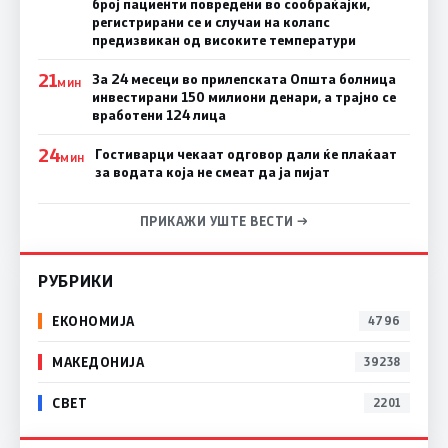
број пациенти повредени во сообраќајки,
регистрирани се и случаи на колапс
предизвикан од високите температури
21
За 24 месеци во прилепската Општа болница
МИН
инвестирани 150 милиони денари, а трајно се
вработени 124 лица
24
Гостиварци чекаат одговор дали ќе плаќаат
МИН
за водата која не смеат да ја пијат
ПРИКАЖИ УШТЕ ВЕСТИ →
РУБРИКИ
ЕКОНОМИЈА
4796
МАКЕДОНИЈА
39238
СВЕТ
2201