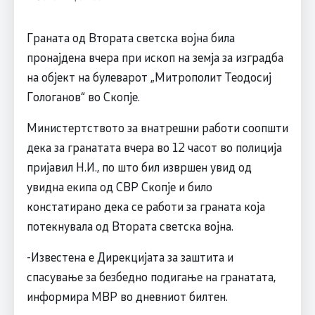
Граната од Втората светска војна била
пронајдена вчера при ископ на земја за изградба
на објект на булеварот „Митрополит Теодосиј
Гологанов“ во Скопје.
Министертството за внатрешни работи соопшти
дека за гранатата вчера во 12 часот во полиција
пријавил Н.И., по што бил извршен увид од
увидна екипа од СВР Скопје и било
констатирано дека се работи за граната која
потекнувала од Втората светска војна.
-Известена е Дирекцијата за заштита и
спасување за безбедно подигање на гранатата,
информира МВР во дневниот билтен.