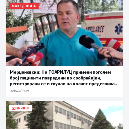
МАКЕДОНИЈА
Мерџановски: На ТОАРИЛУЦ примени поголем
број пациенти повредени во сообраќајки,
регистрирани се и случаи на колапс предизвикан
од високите температури
пред 17 мин.
ПРИЛОГ