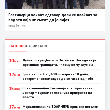
Гостиварци чекаат одговор дали ќе плаќаат за
водата која не смеат да ја пијат
пред 24 мин.
НАЈНОВО
НАЈЧИТАНО
10
Вучиќ по средбата со Зеленски: Никаде не ја
МИН
преминав границата, никому не му служам
12
Грција гори: Над 400 пожари за 10 дена,
МИН
ветерот оневозможува да се гасат од небо
15
Нови авиолинии, Гевгелија нов туристички
МИН
центар – туризмот останува приоритет на
власта
17
Мерџановски: На ТОАРИЛУЦ примени поголем
МИН