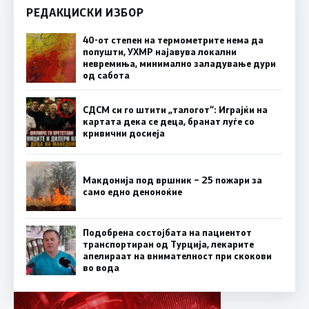
РЕДАКЦИСКИ ИЗБОР
40-от степен на термометрите нема да
попушти, УХМР најавува локални
невремиња, минимално заладување дури
од сабота
СДСМ си го штити „талогот“: Играјќи на
картата дека се деца, бранат луѓе со
кривични досиеја
Макдонија под вршник – 25 пожари за
само едно деноноќие
Подобрена состојбата на пациентот
транспортиран од Турција, лекарите
апелираат на внимателност при скокови
во вода