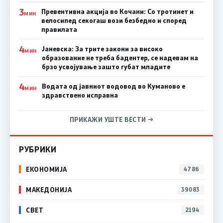
3
Превентивна акција во Кочани: Со тротинет и
МИН
велосипед секогаш вози безбедно и според
правилата
4
Јаневска: За трите закони за високо
МИН
образование не треба бадентер, се надевам на
брзо усвојување зашто губат младите
4
Водата од јавниот водовод во Куманово е
МИН
здравствено исправна
ПРИКАЖИ УШТЕ ВЕСТИ →
РУБРИКИ
ЕКОНОМИЈА
4786
МАКЕДОНИЈА
39083
СВЕТ
2194