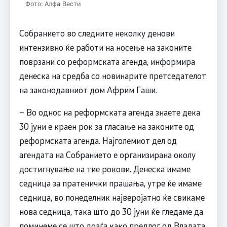
Фото: Алфа Вести
Собранието во следните неколку денови
интензивно ќе работи на носење на законите
поврзани со реформската агенда, информира
денеска на средба со новинарите претседателот
на законодавниот дом Африм Гаши.
– Во однос на реформската агенда знаете дека
30 јуни е краен рок за гласање на законите од
реформската агенда. Најголемиот дел од
агендата на Собранието е организирана околу
достигнување на тие рокови. Денеска имаме
седница за пратенички прашања, утре ќе имаме
седница, во понеделник најверојатно ќе свикаме
нова седница, така што до 30 јуни ќе гледаме да
поминеме се што доаѓа како предлог од Владата