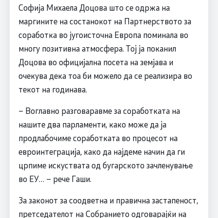
Софија Михаела Доцова што се одржа на
маргините на состанокот на Партнерството за
соработка во југоисточна Европа поминала во
многу позитивна атмосфера. Тој ја поканил
Доцова во официјална посета на земјава и
очекува дека тоа би можело да се реализира во
текот на годинава.
– Воглавно разговаравме за соработката на
нашите два парламенти, како може да ја
продлабочиме соработката во процесот на
евроинтеграција, како да најдеме начин да ги
црпиме искуствата од бугарското зачленување
во ЕУ… – рече Гаши.
За законот за соодветна и правична застапеност,
претседателот на Собранието одговарајќи на