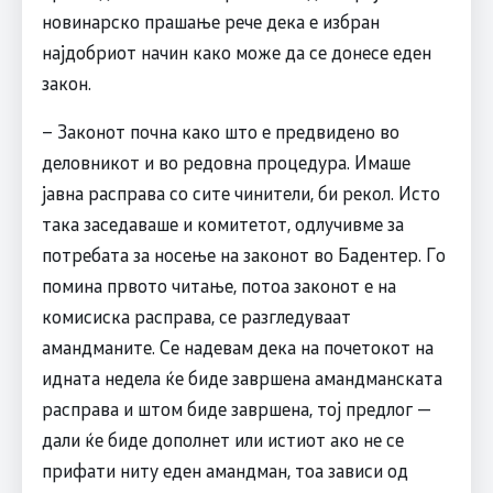
новинарско прашање рече дека е избран
најдобриот начин како може да се донесе еден
закон.
– Законот почна како што е предвидено во
деловникот и во редовна процедура. Имаше
јавна расправа со сите чинители, би рекол. Исто
така заседаваше и комитетот, одлучивме за
потребата за носење на законот во Бадентер. Го
помина првото читање, потоа законот е на
комисиска расправа, се разгледуваат
амандманите. Се надевам дека на почетокот на
идната недела ќе биде завршена амандманската
расправа и штом биде завршена, тој предлог —
дали ќе биде дополнет или истиот ако не се
прифати ниту еден амандман, тоа зависи од