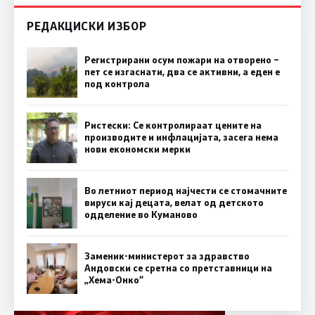
РЕДАКЦИСКИ ИЗБОР
Регистрирани осум пожари на отворено –
пет се изгаснати, два се активни, а еден е
под контрола
Ристески: Се контролираат цените на
производите и инфлацијата, засега нема
нови економски мерки
Во летниот период најчести се стомачните
вируси кај децата, велат од детското
одделение во Куманово
Заменик-министерот за здравство
Андовски се сретна со претставници на
„Хема-Онко“