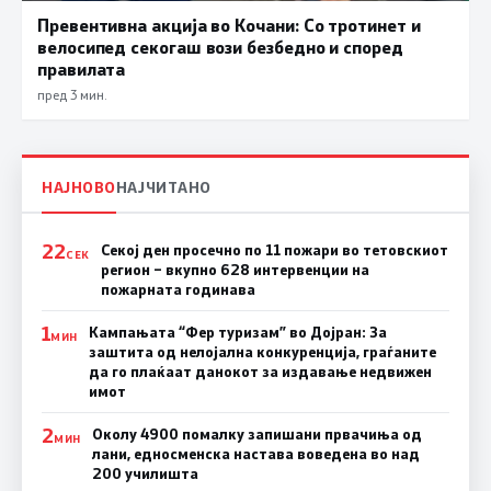
Превентивна акција во Кочани: Со тротинет и
велосипед секогаш вози безбедно и според
правилата
пред 3 мин.
НАЈНОВО
НАЈЧИТАНО
22
Секој ден просечно по 11 пожари во тетовскиот
СЕК
регион – вкупно 628 интервенции на
пожарната годинава
1
Кампањата “Фер туризам” во Дојран: За
МИН
заштита од нелојална конкуренција, граѓаните
да го плаќаат данокот за издавање недвижен
имот
2
Околу 4900 помалку запишани првачиња од
МИН
лани, едносменска настава воведена во над
200 училишта