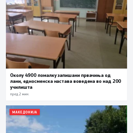
Околу 4900 помалку запишани првачиња од
лани, едносменска настава воведена во над 200
училишта
пред 2 мин.
МАКЕДОНИЈА