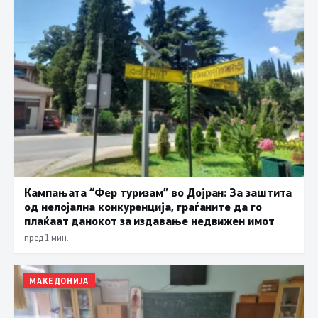
Кампањата “Фер туризам” во Дојран: За заштита
од нелојална конкуренција, граѓаните да го
плаќаат данокот за издавање недвижен имот
пред 1 мин.
МАКЕДОНИЈА