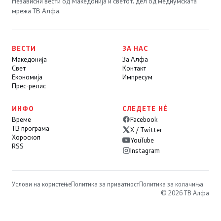
Независни вести од Македонија и светот, дел од медиумската
мрежа ТВ Алфа.
ВЕСТИ
ЗА НАС
Македонија
За Алфа
Свет
Контакт
Економија
Импресум
Прес-релис
ИНФО
СЛЕДЕТЕ НÉ
Време
Facebook
ТВ програма
X / Twitter
Хороскоп
YouTube
RSS
Instagram
Услови на користење
Политика за приватност
Политика за колачиња
© 2026 ТВ Алфа