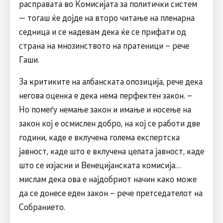
расправата во Комисијата за политички систем
— тогаш ќе дојде на второ читање на пленарна
седница и се надевам дека ќе се прифати од
страна на мнозинството на пратеници – рече
Гаши.
За критиките на албанската опозиција, рече дека
негова оценка е дека нема перфектен закон. –
Но помеѓу немање закон и имање и носење на
закон кој е осмислен добро, на кој се работи две
години, каде е вклучена голема експертска
јавност, каде што е вклучена целата јавност, каде
што се изјасни и Венецијанската комисија…
мислам дека ова е најдобриот начин како може
да се донесе еден закон – рече претседателот на
Собранието.