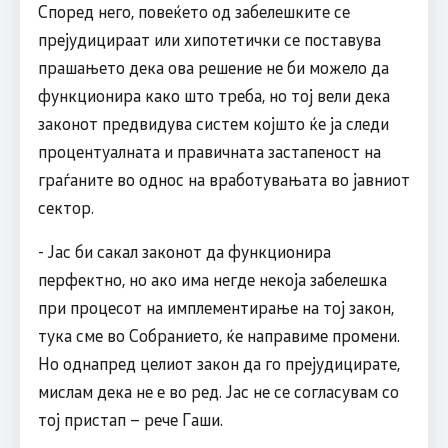
​Според него, повеќето од забелешките се
прејудицираат или хипотетички се поставува
прашањето дека ова решение не би можело да
функционира како што треба, но тој вели дека
законот предвидува систем којшто ќе ја следи
процентуалната и правичната застапеност на
граѓаните во однос на вработувањата во јавниот
сектор.
​- Јас би сакал законот да функционира
перфектно, но ако има негде некоја забелешка
при процесот на имплементирање на тој закон,
тука сме во Собранието, ќе направиме промени.
Но однапред целиот закон да го прејудицирате,
мислам дека не е во ред. Јас не се согласувам со
тој пристап – рече Гаши.