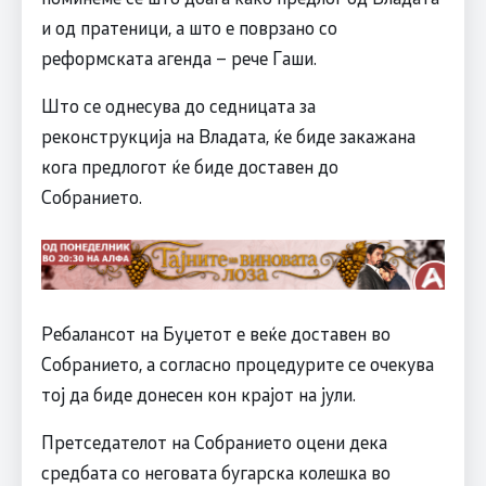
и од пратеници, а што е поврзано со
реформската агенда – рече Гаши.
Што се однесува до седницата за
реконструкција на Владата, ќе биде закажана
кога предлогот ќе биде доставен до
Собранието.
Ребалансот на Буџетот е веќе доставен во
Собранието, а согласно процедурите се очекува
тој да биде донесен кон крајот на јули.
Претседателот на Собранието оцени дека
средбата со неговата бугарска колешка во