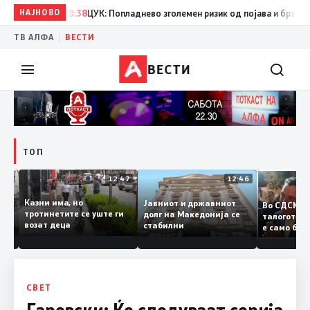
НАЈНОВО
08:38
ЦУК: Попладнево зголемен ризик од појава и брзо шире
|
ТВ АЛФА
ВЕСТИ
ВЕСТИ
ТОП
12:50
12:47
12:46
Казни има, но
Јавниот и државниот
Во СДСМ
дии и
тротинетите се уште ги
долг на Македонија се
талогот
возат деца
стабилни
е само 
ието
копија д
Заев
СВЕТ
Гаревски: Ќе следуваат серија