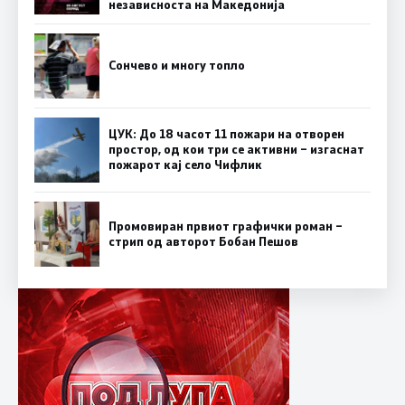
независноста на Македонија
Сончево и многу топло
ЦУК: До 18 часот 11 пожари на отворен
простор, од кои три се активни – изгаснат
пожарот кај село Чифлик
Промовиран првиот графички роман –
стрип од авторот Бобан Пешов