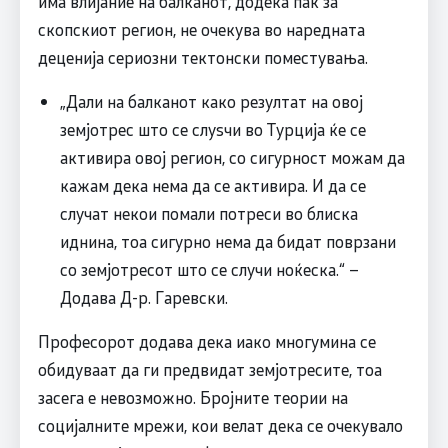
има влијание на балканот, додека пак за
скопскиот регион, не очекува во наредната
деценија сериозни тектонски поместувања.
„Дали на балканот како резултат на овој
земјотрес што се слуѕчи во Турција ќе се
активира овој регион, со сигурност можам да
кажам дека нема да се активира. И да се
случат некои помали потреси во блиска
иднина, тоа сигурно нема да бидат поврзани
со земјотресот што се случи ноќеска.“ –
Додава Д-р. Гаревски.
Професорот додава дека иако многумина се
обидуваат да ги предвидат земјотресите, тоа
засега е невозможно. Бројните теории на
социјалните мрежи, кои велат дека се очекувало