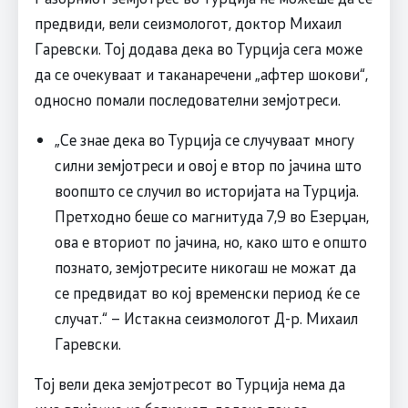
предвиди, вели сеизмологот, доктор Михаил
Гаревски. Тој додава дека во Турција сега може
да се очекуваат и таканаречени „афтер шокови“,
односно помали последователни земјотреси.
„Се знае дека во Турција се случуваат многу
силни земјотреси и овој е втор по јачина што
воопшто се случил во историјата на Турција.
Претходно беше со магнитуда 7,9 во Езерџан,
ова е вториот по јачина, но, како што е општо
познато, земјотресите никогаш не можат да
се предвидат во кој временски период ќе се
случат.“ – Истакна сеизмологот Д-р. Михаил
Гаревски.
Тој вели дека земјотресот во Турција нема да