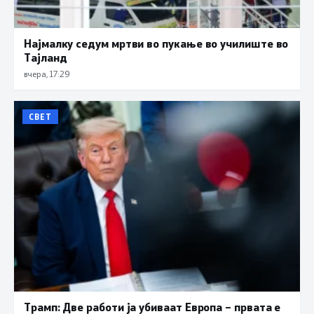
Најмалку седум мртви во пукање во училиште во
Тајланд
вчера, 17:29
СВЕТ
Трамп: Две работи ја убиваат Европа – првата е