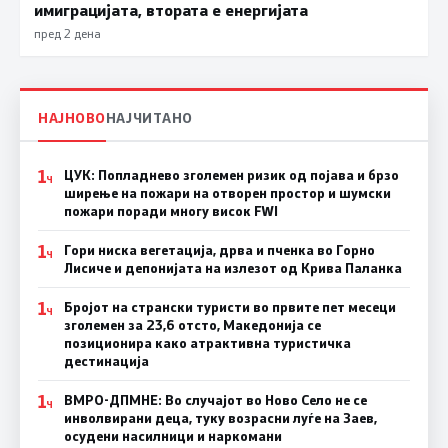
имиграцијата, втората е енергијата
пред 2 дена
НАЈНОВО
НАЈЧИТАНО
1
ЦУК: Попладнево зголемен ризик од појава и брзо
Ч
ширење на пожари на отворен простор и шумски
пожари поради многу висок FWI
1
Гори ниска вегетација, дрва и пченка во Горно
Ч
Лисиче и депонијата на излезот од Крива Паланка
1
Бројот на странски туристи во првите пет месеци
Ч
зголемен за 23,6 отсто, Македонија се
позиционира како атрактивна туристичка
дестинација
1
ВМРО-ДПМНЕ: Во случајот во Ново Село не се
Ч
инволвирани деца, туку возрасни луѓе на Заев,
осудени насилници и наркомани