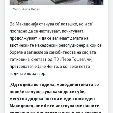
Фото: Алфа Вести
Во Македонија станува се’ потешко, но и се’
поопасно да се чествуваат, почитуваат,
продолжуваат и да се величаат делата на
вистинските македонски револуционери, кои се
бореле и загинале за самобитноста на својата
татковина, сметаат од ПЗ „Пере Тошев“, чиј
претседател е Јане Ченто, а кој веќе петта
година е во затвор.
„
Од година во година, македонштината се
повеќе се чувствува како до се губи,
меѓутоа додека постои и еден последен
Македонец, ние ќе ги чествувавме нашите
великани од минатото и нитуе ден договор,