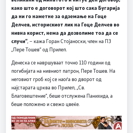
како што е договорот кој што сака Бугарија
да ни го наметне за одземање на Гоце
Делчев, историскиот лик на Гоце Делчев во
нивна корист, нема да дозволиме тоа да се
случи“
, – кажа Горан Стојаноски, член на ПЗ
„Пере Тошев“ од Прилеп.
Денеска се навршуваат точно 110 години од
погибијата на нивниот патрон, Пере Тошев. На
неговиот гроб кој се наоѓа во дворот од
најстарата црква во Прилеп, „Св.
Благовештение“, беше отслужена Панихида, а
беше положено и свежо цвеќе.