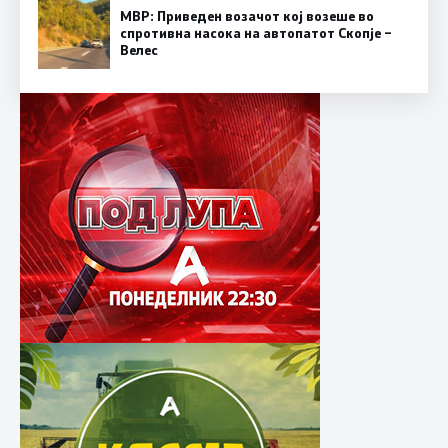
МВР: Приведен возачот кој возеше во
спротивна насока на автопатот Скопје –
Велес