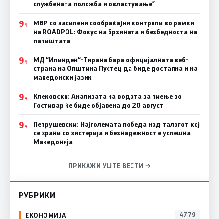
службената положба и овластување”
9
МВР со засилени сообраќајни контроли во рамки
Ч
на ROADPOL: Фокус на брзината и безбедноста на
патиштата
9
МД “Илинден“-Тирана бара официјалната веб-
Ч
страна на Општина Пустец да биде достапна и на
македонски јазик
9
Клековски: Анализата на водата за пиење во
Ч
Гостивар ќе биде објавена до 20 август
9
Петрушевски: Најголемата победа над талогот кој
Ч
се храни со хистерија и безнадежност е успешна
Македонија
ПРИКАЖИ УШТЕ ВЕСТИ →
РУБРИКИ
ЕКОНОМИЈА
4779