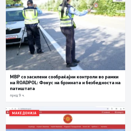
МВР со засилени сообраќајни контроли во рамки
на ROADPOL: Фокус на брзината и безбедноста на
патиштата
пред 9 ч.
МАКЕДОНИЈА