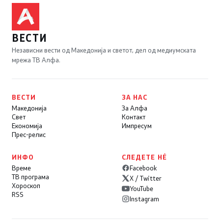
ВЕСТИ
Независни вести од Македонија и светот, дел од медиумската
мрежа ТВ Алфа.
ВЕСТИ
ЗА НАС
Македонија
За Алфа
Свет
Контакт
Економија
Импресум
Прес-релис
ИНФО
СЛЕДЕТЕ НÉ
Време
Facebook
ТВ програма
X / Twitter
Хороскоп
YouTube
RSS
Instagram