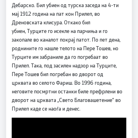
Дебарско. Бил убиен од турска заседа на 4-ти
мај 1912 година на пат кон Прилеп, во
Дреновската клисура. Откако бил
убиен, Турците го исекле на парчиња и го
закопале во каналот покрај патот. По пет дена,
роднините го нашле телото на Пере Тошев, но
Турците им забраниле да го погребаат во
Прилеп. Така, под засилен надзор на Турците,
Пере Тошев бил погребан во дворот од
црквата во селото Фариш. Во 1996 година,
неговите посмртни останки биле префрлени во
дворот на црквата „Свето Благовашетение“ во
Прилеп каде се наоѓа и денес.