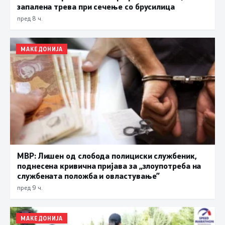
запалена трева при сечење со брусилица
пред 8 ч.
МАКЕДОНИЈА
МВР: Лишен од слобода полициски службеник,
поднесена кривична пријава за „злоупотреба на
службената положба и овластување”
пред 9 ч.
МАКЕДОНИЈА