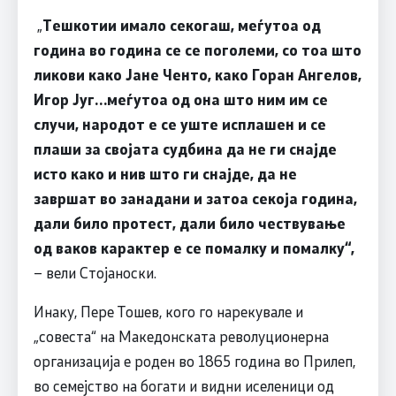
„
Тешкотии имало секогаш, меѓутоа од
година во година се се поголеми, со тоа што
ликови како Јане Ченто, како Горан Ангелов,
Игор Југ…меѓутоа од она што ним им се
случи, народот е се уште исплашен и се
плаши за својата судбина да не ги снајде
исто како и нив што ги снајде, да не
завршат во занадани и затоа секоја година,
дали
било протест, дали било чествување
од ваков карактер е се помалку и помалку“,
– вели Стојаноски.
Инаку, Пере Тошев, кого го нарекувале и
„совеста“ на Македонската револуционерна
организација е роден во 1865 година во Прилеп,
во семејство на богати и видни иселеници од