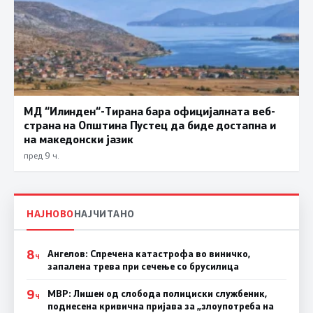
МД “Илинден“-Тирана бара официјалната веб-
страна на Општина Пустец да биде достапна и
на македонски јазик
пред 9 ч.
НАЈНОВО
НАЈЧИТАНО
8
Ангелов: Спречена катастрофа во виничко,
Ч
запалена трева при сечење со брусилица
9
МВР: Лишен од слобода полициски службеник,
Ч
поднесена кривична пријава за „злоупотреба на