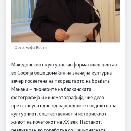
Фото: Алфа Вести
Македонскиот културно-информативен центар
во Софија беше домаќин на значајна културна
вечер посветена на творештвото на браќата
Манаки – пионерите на балканската
фотографија и кинематографија, чие дело
претставува едно од највредните сведоштва за
културниот, општествениот и историскиот
живот на почетокот на XX век. Настанот,
реализиран во соработка со Националната