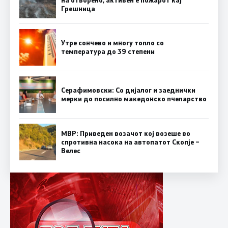
Грешница
Утре сончево и многу топло со
температура до 39 степени
Серафимовски: Со дијалог и заеднички
мерки до посилно македонско пчеларство
МВР: Приведен возачот кој возеше во
спротивна насока на автопатот Скопје –
Велес