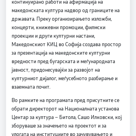
континуирано работи на афирмација на
македонската култура надвор од границите на
државата. Преку организирањето изложби,
концерти, книжевни промоции, филмски
проекции и други културни настани,
Македонскиот КИЦ во Софија создава простор
за презентација на македонските културни
вредности пред бугарската и меѓународната
јавност, придонесувајќи за развојот на
културниот дијалог, меѓусебното разбирање и
взаемната почит.
Во рамките на програмата пред присутните се
обрати директорот на Националната установа
Центар за култура – Битола, Сашо Илковски, кој
зборуваше за значењето на проектот и за
улогата на институциите во зачувувањето и