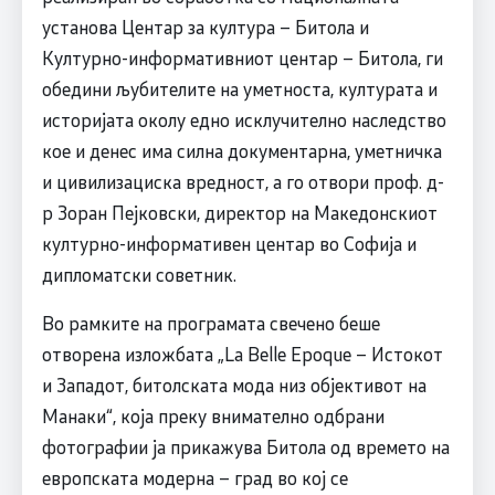
установа Центар за култура – Битола и
Културно-информативниот центар – Битола, ги
обедини љубителите на уметноста, културата и
историјата околу едно исклучително наследство
кое и денес има силна документарна, уметничка
и цивилизациска вредност, а го отвори проф. д-
р Зоран Пејковски, директор на Македонскиот
културно-информативен центар во Софија и
дипломатски советник.
Во рамките на програмата свечено беше
отворена изложбата „La Belle Epoque – Истокот
и Западот, битолската мода низ објективот на
Манаки“, која преку внимателно одбрани
фотографии ја прикажува Битола од времето на
европската модерна – град во кој се