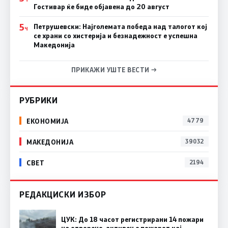
Гостивар ќе биде објавена до 20 август
5
Петрушевски: Најголемата победа над талогот кој
Ч
се храни со хистерија и безнадежност е успешна
Македонија
ПРИКАЖИ УШТЕ ВЕСТИ →
РУБРИКИ
ЕКОНОМИЈА
4779
МАКЕДОНИЈА
39032
СВЕТ
2194
РЕДАКЦИСКИ ИЗБОР
ЦУК: До 18 часот регистрирани 14 пожари
на отворено, активен е пожарот кај