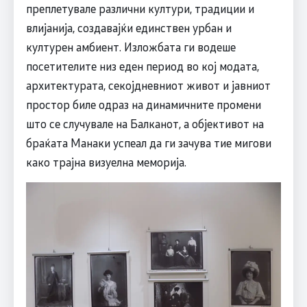
преплетувале различни култури, традиции и
влијанија, создавајќи единствен урбан и
културен амбиент. Изложбата ги водеше
посетителите низ еден период во кој модата,
архитектурата, секојдневниот живот и јавниот
простор биле одраз на динамичните промени
што се случувале на Балканот, а објективот на
браќата Манаки успеал да ги зачува тие мигови
како трајна визуелна меморија.