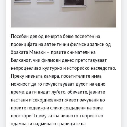
Посебен дел од вечерта беше посветен на
проекцијата на автентични филмски записи од
браќата Манаки – првите сниматели на
Балканот, чии филмови денес претставуваат
непроценливо културно и историско наследство.
Преку нивната камера, посетителите имаа
можност да го почувствуваат духот на едно
време, да ги видат луѓето, обичаите, јавните
настани и секојдневниот живот зачувани во
првите подвижни слики создадени на овие
простори. Токму затоа нивното творештво
одамна ги надминало границите на