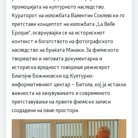
промоцијата на културното наследство.
Кураторот на изложбата Валентин Соклевски го
претстави концептот на изложбата „La Belle
Epoque“, осврнувајќи се на историскиот
контекст и богатството на фотографското
наследство на браќата Манаки. За филмското
творештво и неговата документарна и
историска вредност говореше режисерот
Благојче Божиновски од Културно-
информативниот центар – Битола, кој ја истакна
важноста на зачувувањето и современото
претставување на првите филмски записи
создадени на овие простори.