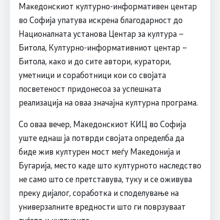
Македонскиот културно-информативен центар
во Софија упатува искрена благодарност до
Националната установа Центар за култура –
Битола, Културно-информативниот центар –
Битола, како и до сите автори, куратори,
уметници и соработници кои со својата
посветеност придонесоа за успешната
реализација на оваа значајна културна програма.
Со оваа вечер, Македонскиот КИЦ во Софија
уште еднаш ја потврди својата определба да
биде жив културен мост меѓу Македонија и
Бугарија, место каде што културното наследство
не само што се претставува, туку и се оживува
преку дијалог, соработка и споделување на
универзалните вредности што ги поврзуваат
луѓето и културите.