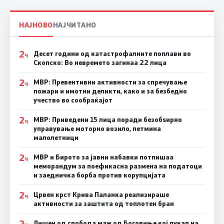
НАЈНОВО
НАЈЧИТАНО
2
Десет години од катастрофалните поплави во
Ч
Скопско: Во невремето загинаа 22 лица
2
МВР: Превентивни активности за спречување
Ч
пожари и имотни деликти, како и за безбедно
учество во сообраќајот
2
МВР: Приведени 15 лица поради безобѕирно
Ч
управување моторно возило, петмина
малолетници
2
МВР и Бирото за јавни набавки потпишаа
Ч
меморандум за поефикасна размена на податоци
и заедничка борба против корупцијата
2
Црвен крст Крива Паланка реализираше
Ч
активности за заштита од топлотен бран
2
Лишен од слобода маж од Боговиње кој пукал на