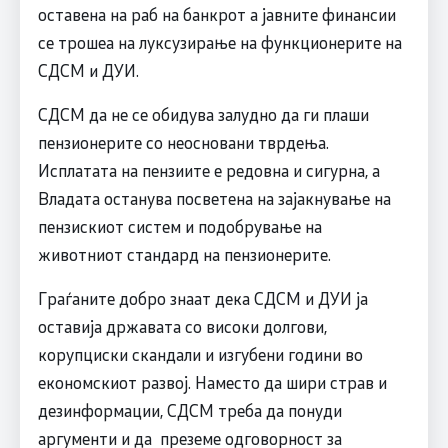
оставена на раб на банкрот а јавните финансии
се трошеа на луксузирање на функционерите на
СДСМ и ДУИ.
СДСМ да не се обидува залудно да ги плаши
пензионерите со неосновани тврдења.
Исплатата на пензиите е редовна и сигурна, а
Владата останува посветена на зајакнување на
пензискиот систем и подобрување на
животниот стандард на пензионерите.
Граѓаните добро знаат дека СДСМ и ДУИ ја
оставија државата со високи долгови,
корупциски скандали и изгубени години во
економскиот развој. Наместо да шири страв и
дезинформации, СДСМ треба да понуди
аргументи и да преземе одговорност за