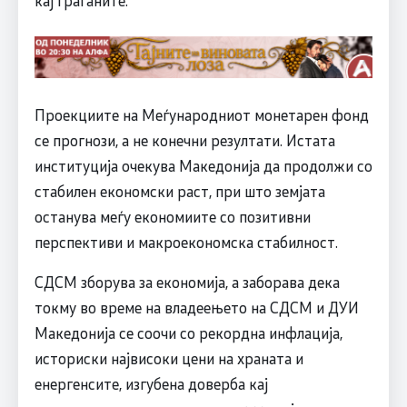
кај граѓаните.
Проекциите на Меѓународниот монетарен фонд
се прогнози, а не конечни резултати. Истата
институција очекува Македонија да продолжи со
стабилен економски раст, при што земјата
останува меѓу економиите со позитивни
перспективи и макроекономска стабилност.
СДСМ зборува за економија, а заборава дека
токму во време на владеењето на СДСМ и ДУИ
Македонија се соочи со рекордна инфлација,
историски највисоки цени на храната и
енергенсите, изгубена доверба кај