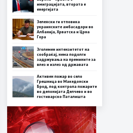
имиграцијата, втората е
енергијата
Зеленски ги отповика
украинските амбасадори во
Албанија, Хрватска и Црна
Гора
Зголемен интензитетот на
сообраќај, нема подолги
задржувања на премините за
влез и излез од државата
Активен пожар во село
Грешница во Македонски
Брод, под контрола пожарите
во депонијата Делчево и во
гостиварско Паталишта