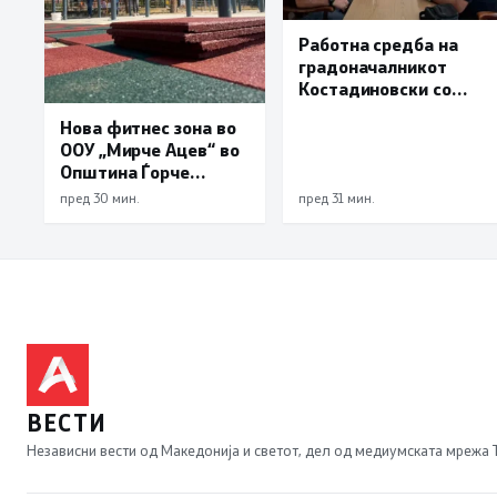
Работна средба на
градоначалникот
Костадиновски со
новиот началник на
Нова фитнес зона во
ОВР Виница Даниел
ООУ „Мирче Ацев“ во
Трајчев
Општина Ѓорче
Петров
пред 30 мин.
пред 31 мин.
ВЕСТИ
Независни вести од Македонија и светот, дел од медиумската мрежа