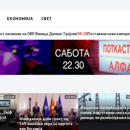
ЕКОНОМИЈА
СВЕТ
ина Ѓорче Петров
09:29
Работна средба на градоначалникот Костадиновс
12:18
12:03
Мицкоски: Акумулациит
ни од „Сејф
полни, подготвени сме 
многу за
ризици, не размислува
Македонија доби грант од
поскапување на струја
149 милиони евра за пругата
кон Бугарија