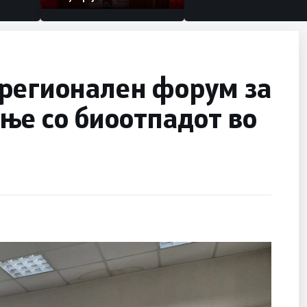
 регионален форум за
ње со биоотпадот во