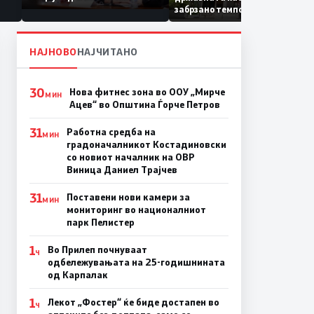
Коридор 8, Македонија
забрзано темпо
станува раскрсница на
Балканот
НАЈНОВО
НАЈЧИТАНО
30
Нова фитнес зона во ООУ „Мирче
МИН
Ацев“ во Општина Ѓорче Петров
31
Работна средба на
МИН
градоначалникот Костадиновски
со новиот началник на ОВР
Виница Даниел Трајчев
31
Поставени нови камери за
МИН
мониторинг во националниот
парк Пелистер
1
Во Прилеп почнуваат
Ч
одбележувањата на 25-годишнината
од Карпалак
1
Лекот „Фостер“ ќе биде достапен во
Ч