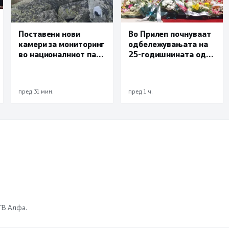
Поставени нови
Во Прилеп почнуваат
камери за мониторинг
одбележувањата на
во националниот парк
25-годишнината од
Пелистер
Карпалак
пред 31 мин.
пред 1 ч.
 ТВ Алфа.