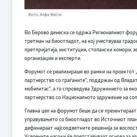
Фото: Алфа Вести
Во Берово денеска се одржа Регионалниот фору
третман на биоотпадот, на кој учествуваа градо
претпријатија, институции, стопански комори, з
организации и експерти.
Форумот се реализираше во рамки на проектот 
партнерство со граѓаните“, поддржан од Влада
мобилитас“, а го спроведува Здружението за ек
партнерство со Националното здружение на соп
Главна цел на форумот беше да се презентираат
управувањето со биоотпадот во Источниот планс
дефинираат најсоодветните решенија за воспос
Усвоените насоки ќе претставуваат основа за из