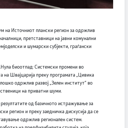
м на Источниот плански регион за одржлив
началници, претставници на јавни комунални
емјоделски и шумарски субјекти, граѓански
„Нула биоотпад: Системски промени во
та на Швајцарија преку програмата „Цивика
олошко одржлив развој „Зелен институт“ во
ственици на приватни шуми.
 резултатите од базичното истражување за
ки регион и преку заедничка дискусија да се
тавување одржлив регионален систем.
работка на предфизибилити студија, која