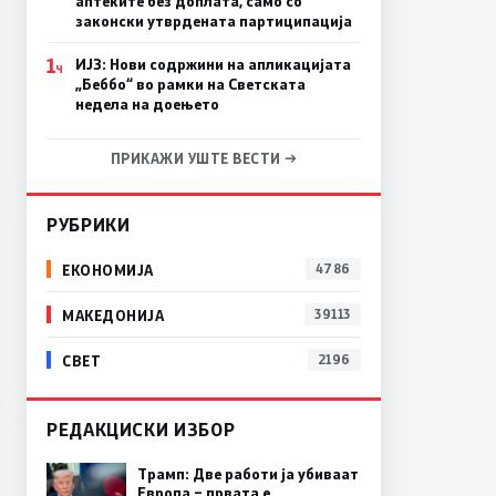
аптеките без доплата, само со
законски утврдената партиципација
1
ИЈЗ: Нови содржини на апликацијата
Ч
„Беббо“ во рамки на Светската
недела на доењето
ПРИКАЖИ УШТЕ ВЕСТИ →
РУБРИКИ
ЕКОНОМИЈА
4786
МАКЕДОНИЈА
39113
СВЕТ
2196
РЕДАКЦИСКИ ИЗБОР
Трамп: Две работи ја убиваат
Европа – првата е