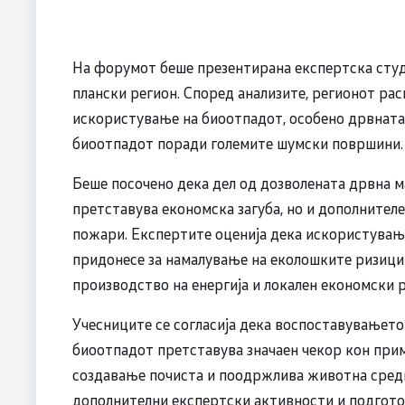
На форумот беше презентирана експертска студи
плански регион. Според анализите, регионот рас
искористување на биоотпадот, особено дрвната м
биоотпадот поради големите шумски површини.
Беше посочено дека дел од дозволената дрвна м
претставува економска загуба, но и дополнител
пожари. Експертите оценија дека искористува
придонесе за намалување на еколошките ризици
производство на енергија и локален економски р
Учесниците се согласија дека воспоставувањето
биоотпадот претставува значаен чекор кон при
создавање почиста и поодржлива животна среди
дополнителни експертски активности и подгото