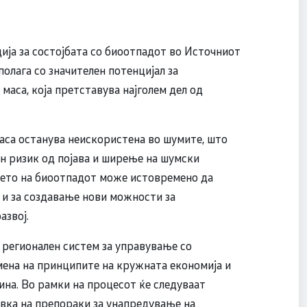
ја за состојбата со биоотпадот во Источниот
полага со значителен потенцијал за
аса, која претставува најголем дел од
аса останува неискористена во шумите, што
ен ризик од појава и ширење на шумски
њето на биоотпадот може истовремено да
 и за создавање нови можности за
азвој.
 регионален систем за управување со
мена на принципите на кружната економија и
на. Во рамки на процесот ќе следуваат
вка на препораки за унапредување на