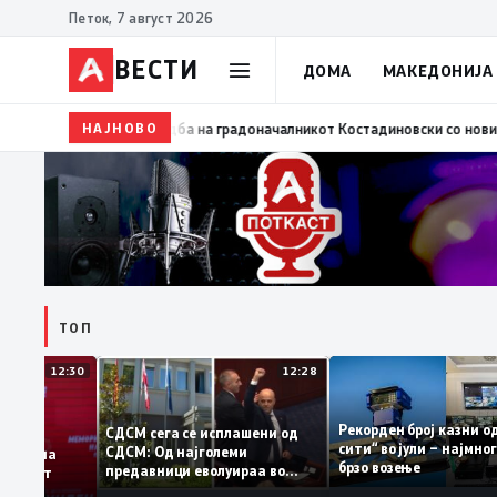
Петок, 7 август 2026
ВЕСТИ
ДОМА
МАКЕДОНИЈА
НАЈНОВО
09:29
Нова фитнес зона во ООУ „Мирче Ацев“ во Општ
ТОП
12:30
12:28
Рекорден број каз
СДСМ сега се исплашени од
сити“ во јули – нај
СДСМ: Од најголеми
датоците на
брзо возење
предавници еволуираа во
демантираат
најголеми патриоти