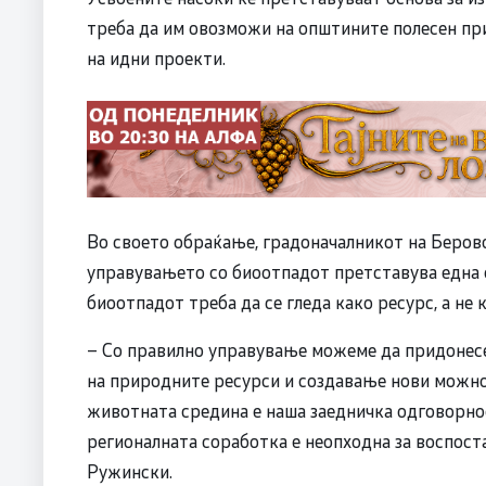
треба да им овозможи на општините полесен при
на идни проекти.
Во своето обраќање, градоначалникот на Берово
управувањето со биоотпадот претставува една о
биоотпадот треба да се гледа како ресурс, а не 
– Со правилно управување можеме да придонесе
на природните ресурси и создавање нови можнос
животната средина е наша заедничка одговорнос
регионалната соработка е неопходна за воспос
Ружински.