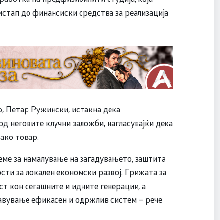
стап до финансиски средства за реализација
, Петар Ружински, истакна дека
д неговите клучни заложби, нагласувајќи дека
како товар.
ме за намалување на загадувањето, заштита
ти за локален економски развој. Грижата за
т кон сегашните и идните генерации, а
тавување ефикасен и одржлив систем – рече