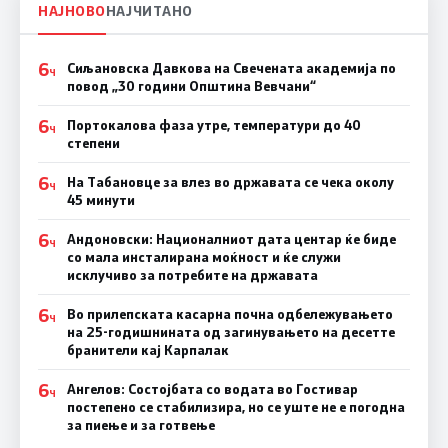
НАЈНОВО
НАЈЧИТАНО
6
Сиљановска Давкова на Свечената академија по
Ч
повод „30 години Општина Вевчани“
6
Портокалова фаза утре, температури до 40
Ч
степени
6
На Табановце за влез во државата се чека околу
Ч
45 минути
6
Андоновски: Националниот дата центар ќе биде
Ч
со мала инсталирана моќност и ќе служи
исклучиво за потребите на државата
6
Во прилепската касарна почна одбележувањето
Ч
на 25-годишнината од загинувањето на десетте
бранители кај Карпалак
6
Ангелов: Состојбата со водата во Гостивар
Ч
постепено се стабилизира, но се уште не е погодна
за пиење и за готвење