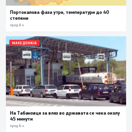
Портокалова фаза утре, температури до 40
степени
пред 6 ч.
МАКЕДОНИЈА
На Табановце за влез во државата се чека околу
45 минути
пред 6 ч.