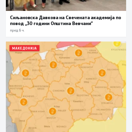
Сиљановска Давкова на Свечената академија по
повод „30 години Општина Вевчани“
пред 6 ч.
МАКЕДОНИЈА