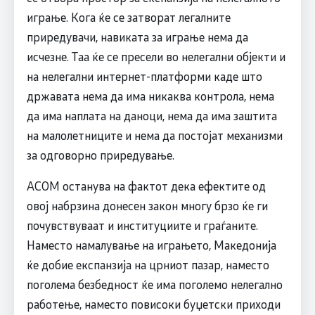
играње. Кога ќе се затворат легалните
приредувачи, навиката за играње нема да
исчезне. Таа ќе се пресели во нелегални објекти и
на нелегални интернет-платформи каде што
државата нема да има никаква контрола, нема
да има наплата на даноци, нема да има заштита
на малолетниците и нема да постојат механизми
за одговорно приредување.
АСОМ останува на фактот дека ефектите од
овој набрзина донесен закон многу брзо ќе ги
почувствуваат и институциите и граѓаните.
Наместо намалување на играњето, Македонија
ќе добие експанзија на црниот пазар, наместо
поголема безбедност ќе има поголемо нелегално
работење, наместо повисоки буџетски приходи