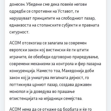
донесен. Убедени сме дека повеќе негови
одредби се спротивни на Уставот, ги
нарушуваат принципите на слободниот пазар,
еднаквоста на стопанските субјекти и правната
сигурност.
АСОМ отсекогаш се залагала за современ
европски закон кој вистински ќе ги штити
играчите, ќе обезбеди одговорно приредување,
современи механизми за контрола и фер пазарна
конкуренција. Наместо тоа, Македонија доби
закон кој ја уништува легалната дејност, го
поттикнува црниот пазар, создава државен
монопол и ја доведува во прашање
егзистенцијата на илјадници семејства.
АСОМ нема да се откаже од борбата и ќе го