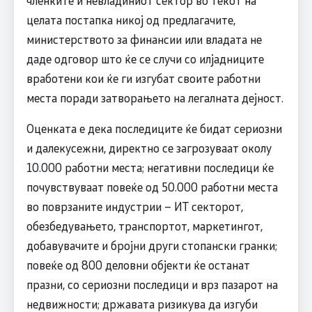
целата постапка никој од предлагачите,
министерството за финансии или владата не
даде одговор што ќе се случи со илјадниците
вработени кои ќе ги изгубат своите работни
места поради затворањето на легалната дејност.
Оценката е дека последиците ќе бидат сериозни
и далекусежни, директно се загрозуваат околу
10.000 работни места; негативни последици ќе
почувствуваат повеќе од 50.000 работни места
во поврзаните индустрии – ИТ секторот,
обезбедувањето, транспортот, маркетингот,
добавувачите и бројни други стопански гранки;
повеќе од 800 деловни објекти ќе останат
празни, со сериозни последици и врз пазарот на
недвижности; државата ризикува да изгуби