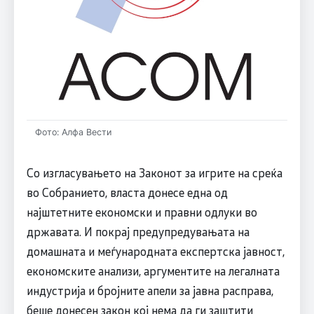
Фото: Алфа Вести
Со изгласувањето на Законот за игрите на среќа
во Собранието, власта донесе една од
најштетните економски и правни одлуки во
државата. И покрај предупредувањата на
домашната и меѓународната експертска јавност,
економските анализи, аргументите на легалната
индустрија и бројните апели за јавна расправа,
беше донесен закон кој нема да ги заштити