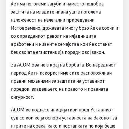
ќе има поголеми загуби и наместо подобра
заштита на младите нивна уште поголема
изложеност на нелегални приредувачи.
Истовремено, државата многу брзо ќе се соочи и
со оправданиот револт на илјадниците
вработени и нивните семејства кои ќе останат
без својата егзистенција поради овој закон.
За АСОМ ова не е крај на борбата. Во наредниот
период ќе ги искористиме сите расположливи
правни механизми за заштита на уставниот
поредок, владеењето на правото и правната
сигурност.
АСОМ ќе поднесе иницијативи пред Уставниот
суд со кои ќе ја оспори уставноста на Законот за
игрите на среќа, како и постапката по која беше