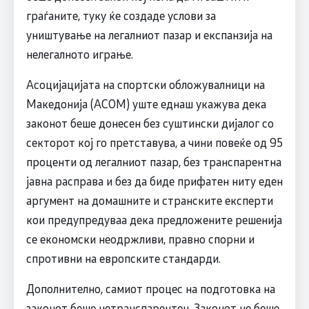
граѓаните, туку ќе создаде услови за
уништување на легалниот пазар и експанзија на
нелегалното играње.
Асоцијацијата на спортски обложувалници на
Македонија (АСОМ) уште еднаш укажува дека
законот беше донесен без суштински дијалог со
секторот кој го претставува, а чини повеќе од 95
проценти од легалниот пазар, без транспарентна
јавна расправа и без да биде прифатен ниту еден
аргумент на домашните и странските експерти
кои предупредуваа дека предложените решенија
се економски неодржливи, правно спорни и
спротивни на европските стандарди.
Дополнително, самиот процес на подготовка на
законот беше нетранспарентен. Законот не беше