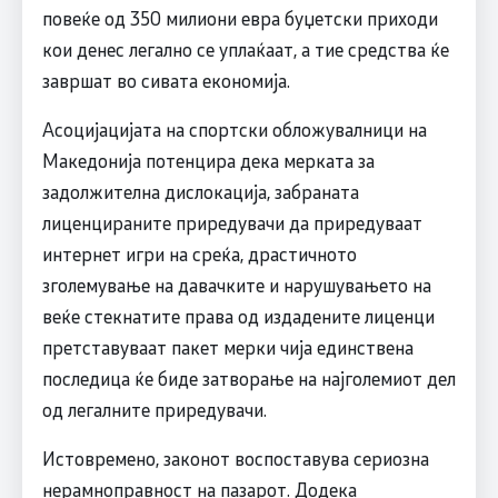
повеќе од 350 милиони евра буџетски приходи
кои денес легално се уплаќаат, а тие средства ќе
завршат во сивата економија.
Асоцијацијата на спортски обложувалници на
Македонија потенцира дека мерката за
задолжителна дислокација, забраната
лиценцираните приредувачи да приредуваат
интернет игри на среќа, драстичното
зголемување на давачките и нарушувањето на
веќе стекнатите права од издадените лиценци
претставуваат пакет мерки чија единствена
последица ќе биде затворање на најголемиот дел
од легалните приредувачи.
Истовремено, законот воспоставува сериозна
нерамноправност на пазарот. Додека