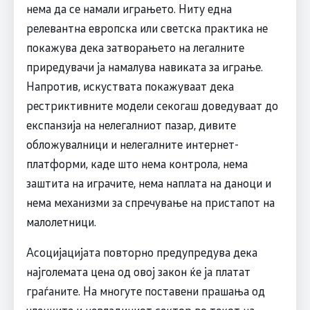
нема да се намали играњето. Ниту една
релевантна европска или светска практика не
покажува дека затворањето на легалните
приредувачи ја намалува навиката за играње.
Напротив, искуствата покажуваат дека
рестриктивните модели секогаш доведуваат до
експанзија на нелегалниот пазар, дивите
обложувалници и нелегалните интернет-
платформи, каде што нема контрола, нема
заштита на играчите, нема наплата на даноци и
нема механизми за спречување на пристапот на
малолетници.
Асоцијацијата повторно предупредува дека
најголемата цена од овој закон ќе ја платат
граѓаните. На многуте поставени прашања од
членките и невладиниот сектор во текот на