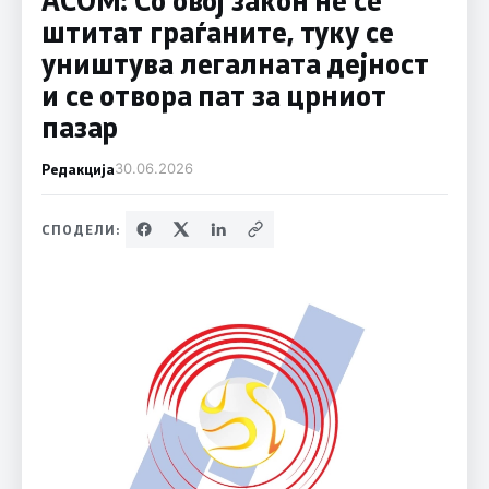
штитат граѓаните, туку се
уништува легалната дејност
и се отвора пат за црниот
пазар
Редакција
30.06.2026
СПОДЕЛИ: