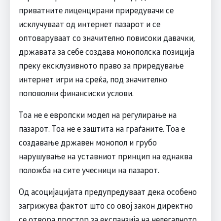
приватните лиценцирани приредувачи се
исклучуваат од интернет пазарот и се
оптоваруваат со значително повисоки давачки,
државата за себе создава монополска позиција
преку ексклузивното право за приредување
интернет игри на среќа, под значително
поповолни финансиски услови.
Тоа не е европски модел на регулирање на
пазарот. Тоа не е заштита на граѓаните. Тоа е
создавање државен монопол и грубо
нарушување на уставниот принцип на еднаква
положба на сите учесници на пазарот.
Од асоцијацијата предупредуваат дека особено
загрижува фактот што со овој закон директно
се отвора простор за експанзија на нелегалното