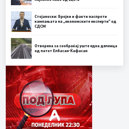
Стојаноски: Бројки и факти наспроти
кампањата на „економските експерти“ од
СДСM
Отворена за сообраќај уште една делница
од патот Елбасан-Ќафасан