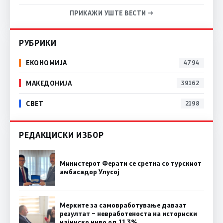
ПРИКАЖИ УШТЕ ВЕСТИ →
РУБРИКИ
ЕКОНОМИЈА
4794
МАКЕДОНИЈА
39162
СВЕТ
2198
РЕДАКЦИСКИ ИЗБОР
Министерот Ферати се сретна со турскиот
амбасадор Улусој
Мерките за самовработување даваат
резултат – невработеноста на историски
најниско ниво од 11,3%