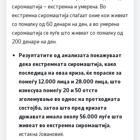
сиромаштија – екстремна и умерена. Во
екстремна сиромаштија спаѓаат оние кои живеат
со помалку од 60 денари на ден, а во умерена
сиромаштија се луѓе што живеат со помалку од
200 денари на ден.
Резултатите од анализата покажуваат
дека екстремната сиромаштија, како
последица на оваа криза, ќе порасне за
помеѓу 12.000 лица и 28.000 лица, што
изнесува помеѓу 20 и 50 отсто
зголемување во однос на претходната
состојба, затоа што пред кризата
државата имала околу 56.000 луѓе што
живеат во екстремна сиромаштија
,
истакна Јовановиќ.