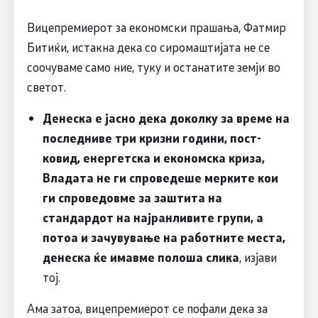
Вицепремиерот за економски прашања, Фатмир
Битиќи, истакна дека со сиромаштијата не се
соочуваме само ние, туку и останатите земји во
светот.
Денеска е јасно дека доколку за време на
последниве три кризни години, пост-
ковид, енергетска и економска криза,
Владата не ги спроведеше мерките кои
ги спроведовме за заштита на
стандардот на најранливите групи, а
потоа и зачувување на работните места,
денеска ќе имавме полоша слика
, изјави
тој.
Ама затоа, вицепремиерот се пофали дека за