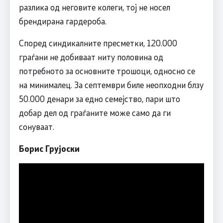
разлика од неговите колеги, тој не носел
брендирана гардероба.
Според синдикалните пресметки, 120.000
граѓани не добиваат ниту половина од
потребното за основните трошоци, односно се
на минималец. За септември биле неопходни блзу
50.000 денари за едно семејство, пари што
добар дел од граѓаните може само да ги
сонуваат.
Борис Грујоски