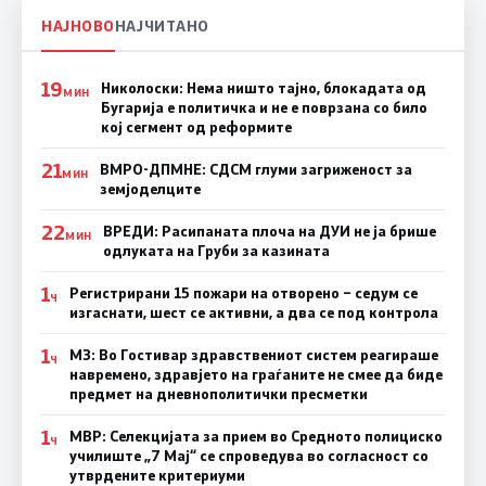
НАЈНОВО
НАЈЧИТАНО
19
Николоски: Нема ништо тајно, блокадата од
МИН
Бугарија е политичка и не е поврзана со било
кој сегмент од реформите
21
ВМРО-ДПМНЕ: СДСМ глуми загриженост за
МИН
земјоделците
22
ВРЕДИ: Расипаната плоча на ДУИ не ја брише
МИН
одлуката на Груби за казината
1
Регистрирани 15 пожари на отворено – седум се
Ч
изгаснати, шест се активни, а два се под контрола
1
МЗ: Во Гостивар здравствениот систем реагираше
Ч
навремено, здравјето на граѓаните не смее да биде
предмет на дневнополитички пресметки
1
МВР: Селекцијата за прием во Средното полициско
Ч
училиште „7 Мај“ се спроведува во согласност со
утврдените критериуми