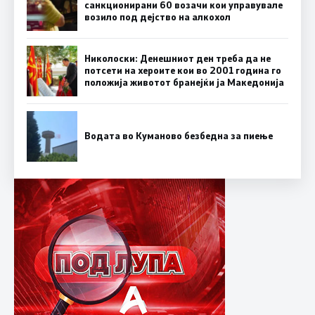
санкционирани 60 возачи кои управувале
возило под дејство на алкохол
Николоски: Денешниот ден треба да не
потсети на хероите кои во 2001 година го
положија животот бранејќи ја Македонија
Водата во Куманово безбедна за пиење