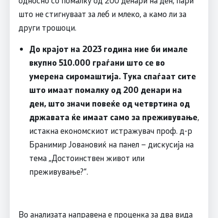
односно со помалку од 200 денари на ден, пари
што не стигнуваат за леб и млеко, а камо ли за
други трошоци.
До крајот на 2023 година ние би имале
вкупно 510.000 граѓани што се во
умерена сиромаштија. Тука спаѓаат сите
што имаат помалку од 200 денари на
ден, што значи повеќе од четвртина од
државата ќе имаат само за преживување
,
истакна економскиот истражувач проф. д-р
Бранимир Јовановиќ на панел – дискусија на
тема „Достоинствен живот или
преживување?“.
Во анализата направена е проценка за два вида