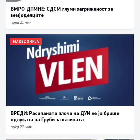
ВМРО-ДПМНЕ: СДСМ глуми загриженост за
земјоделците
пред 21 мин.
МАКЕДОНИЈА
ВРЕДИ: Расипаната плоча на ДУИ не ја брише
одлуката на Груби за казината
пред 22 мин.