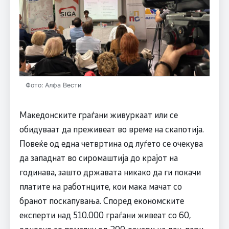
Фото: Алфа Вести
Македонските граѓани живуркаат или се
обидуваат да преживеат во време на скапотија.
Повеќе од една четвртина од луѓето се очекува
да западнат во сиромаштија до крајот на
годинава, зашто државата никако да ги покачи
платите на работнците, кои мака мачат со
бранот поскапувања. Според економските
експерти над 510.000 граѓани живеат со 60,