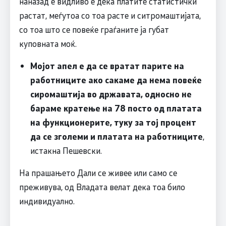
наназад е видливо е дека платите статистички
растат, меѓутоа со тоа расте и ситромаштијата,
со тоа што се повеќе граѓаните ја губат
куповната моќ.
Мојот апел е да се вратат парите на
работниците ако сакаме да нема повеќе
сиромаштија во државата, односно не
бараме кратење на 78 посто од платата
на функционерите, туку за тој процент
да се зголеми и платата на работниците
,
истакна Пешевски.
На прашањето Дали се живее или само се
преживува, од Владата велат дека тоа било
индивидуално.