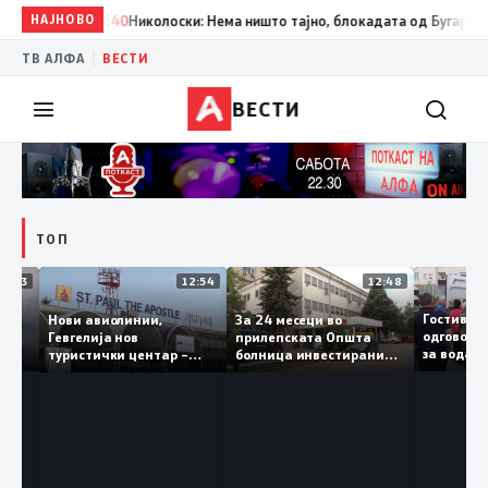
НАЈНОВО
18:40
Николоски: Нема ништо тајно, блокадата од Бугарија е пол
|
ТВ АЛФА
ВЕСТИ
ВЕСТИ
ТОП
16:03
12:54
12:48
 „Св.
Гости
Нови авиолинии,
За 24 месеци во
и во
одгов
Гевгелија нов
прилепската Општа
за вод
туристички центар –
болница инвестирани
ечка
да ја 
туризмот останува
150 милиони денари, а
приоритет на власта
трајно се вработени 124
лица