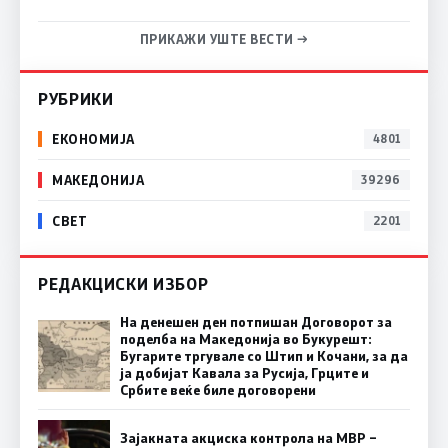
ПРИКАЖИ УШТЕ ВЕСТИ →
РУБРИКИ
ЕКОНОМИЈА
4801
МАКЕДОНИЈА
39296
СВЕТ
2201
РЕДАКЦИСКИ ИЗБОР
На денешен ден потпишан Договорот за
поделба на Македонија во Букурешт:
Бугарите тргувале со Штип и Кочани, за да
ја добијат Кавала за Русија, Грците и
Србите веќе биле договорени
Зајакната акциска контрола на МВР –