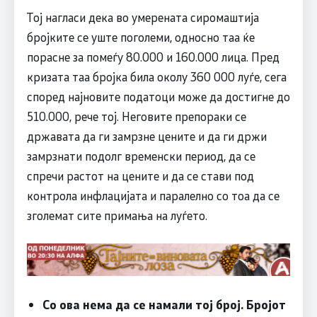
Тој нагласи дека во умерената сиромаштија
бројките се уште поголеми, односно таа ќе
порасне за помеѓу 80.000 и 160.000 лица. Пред
кризата таа бројка била околу 360 000 луѓе, сега
според најновите податоци може да достигне до
510.000, рече тој. Неговите препораки се
државата да ги замрзне цените и да ги држи
замрзнати подолг временски период, да се
спречи растот на цените и да се стави под
контрола инфлацијата и паралелно со тоа да се
зголемат сите примања на луѓето.
Со ова нема да се намали тој број. Бројот