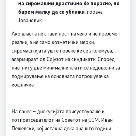
на сиромашни драстично ќе порасне, но
барем малку да се ублажи
, порача
Јовановиќ.
Ако власта не стави прст на чело и не преземе
реални, а не само козметички мерки,
сиромаштијата уште повеќе ќе се зголемува,
алармираат од Сојузот на синдикати. Според
нив, ниту две минимални плати се недоволни за
подмирување на основната потрошувачка
кошничка.
На панел – дискусијата присуствуваше и
потпретседателот на Советот на ССМ, Иван
Пешевски, кој истакна дека она што години