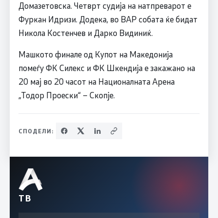
Домазетовска. Четврт судија на натпреварот е
Фуркан Идризи. Додека, во ВАР собата ќе бидат
Никола Костенчев и Дарко Видиниќ.
Машкото финале од Купот на Македонија
помеѓу ФК Силекс и ФК Шкендија е закажано на
20 мај во 20 часот на Националната Арена
„Тодор Проески“ – Скопје.
СПОДЕЛИ:
ТВ