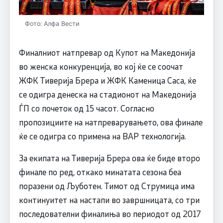
Фото: Алфа Вести
Финалниот натпревар од Купот на Македонија
во женска конкуренција, во кој ќе се соочат
ЖФК Тиверија Брера и ЖФК Каменица Саса, ќе
се одигра денеска на стадионот на Македонија
ЃП со почеток од 15 часот. Согласно
пропозициите на натпреварувањето, ова финале
ќе се одигра со примена на ВАР технологија.
За екипата на Тиверија Брера ова ќе биде второ
финале по ред, откако минатата сезона беа
поразени од Љуботен. Тимот од Струмица има
континуитет на настапи во завршницата, со три
последователни финалиња во периодот од 2017