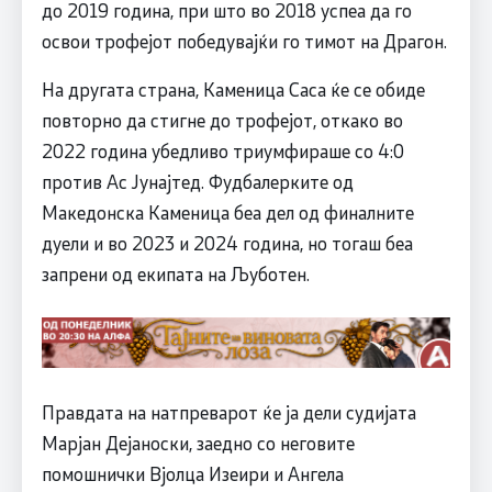
до 2019 година, при што во 2018 успеа да го
освои трофејот победувајќи го тимот на Драгон.
На другата страна, Каменица Саса ќе се обиде
повторно да стигне до трофејот, откако во
2022 година убедливо триумфираше со 4:0
против Ас Јунајтед. Фудбалерките од
Македонска Каменица беа дел од финалните
дуели и во 2023 и 2024 година, но тогаш беа
запрени од екипата на Љуботен.
Правдата на натпреварот ќе ја дели судијата
Марјан Дејаноски, заедно со неговите
помошнички Вјолца Изеири и Ангела