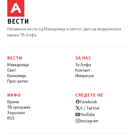
ВЕСТИ
Независни вести од Македонија и светот, дел од медиумската
мрежа ТВ Алфа.
ВЕСТИ
ЗА НАС
Македонија
За Алфа
Свет
Контакт
Економија
Импресум
Прес-релис
ИНФО
СЛЕДЕТЕ НÉ
Време
Facebook
ТВ програма
X / Twitter
Хороскоп
YouTube
RSS
Instagram