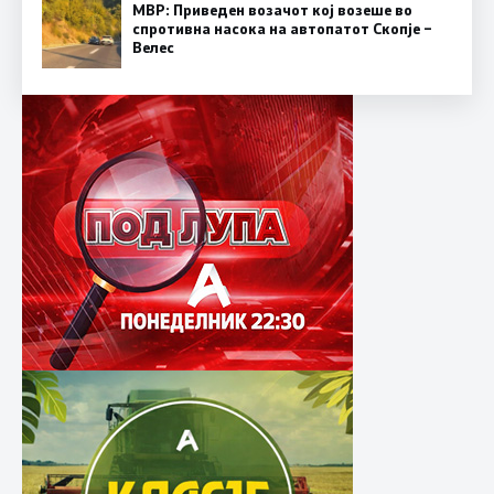
МВР: Приведен возачот кој возеше во
спротивна насока на автопатот Скопје –
Велес