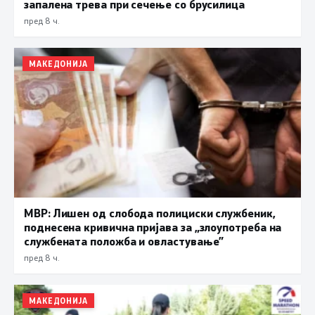
запалена трева при сечење со брусилица
пред 8 ч.
МАКЕДОНИЈА
МВР: Лишен од слобода полициски службеник,
поднесена кривична пријава за „злоупотреба на
службената положба и овластување”
пред 8 ч.
МАКЕДОНИЈА