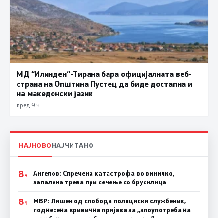
МД “Илинден“-Тирана бара официјалната веб-
страна на Општина Пустец да биде достапна и
на македонски јазик
пред 9 ч.
НАЈНОВО
НАЈЧИТАНО
8
Ангелов: Спречена катастрофа во виничко,
Ч
запалена трева при сечење со брусилица
8
МВР: Лишен од слобода полициски службеник,
Ч
поднесена кривична пријава за „злоупотреба на