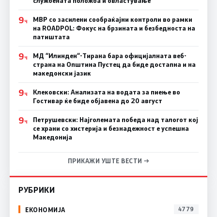
службената положба и овластување”
9
МВР со засилени сообраќајни контроли во рамки
Ч
на ROADPOL: Фокус на брзината и безбедноста на
патиштата
9
МД “Илинден“-Тирана бара официјалната веб-
Ч
страна на Општина Пустец да биде достапна и на
македонски јазик
9
Клековски: Анализата на водата за пиење во
Ч
Гостивар ќе биде објавена до 20 август
9
Петрушевски: Најголемата победа над талогот кој
Ч
се храни со хистерија и безнадежност е успешна
Македонија
ПРИКАЖИ УШТЕ ВЕСТИ →
РУБРИКИ
ЕКОНОМИЈА
4779