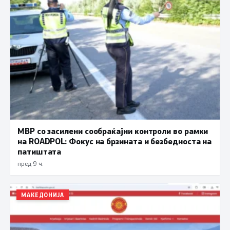
МВР со засилени сообраќајни контроли во рамки
на ROADPOL: Фокус на брзината и безбедноста на
патиштата
пред 9 ч.
МАКЕДОНИЈА